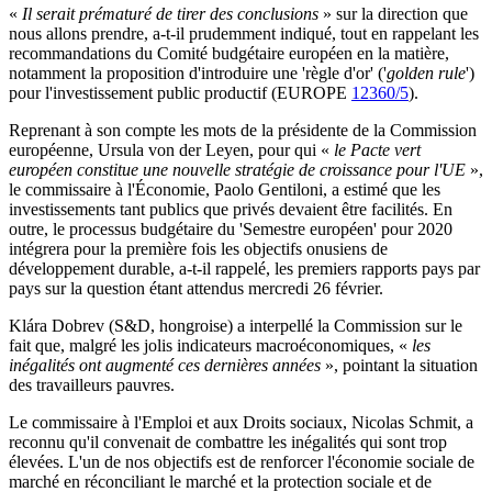
«
Il serait prématuré de tirer des conclusions
» sur la direction que
nous allons prendre, a-t-il prudemment indiqué, tout en rappelant les
recommandations du Comité budgétaire européen en la matière,
notamment la proposition d'introduire une 'règle d'or' ('
golden rule
')
pour l'investissement public productif (EUROPE
12360/5
).
Reprenant à son compte les mots de la présidente de la Commission
européenne, Ursula von der Leyen, pour qui «
le Pacte vert
européen constitue une nouvelle stratégie de croissance pour l'UE
»,
le commissaire à l'Économie, Paolo Gentiloni, a estimé que les
investissements tant publics que privés devaient être facilités. En
outre, le processus budgétaire du 'Semestre européen' pour 2020
intégrera pour la première fois les objectifs onusiens de
développement durable, a-t-il rappelé, les premiers rapports pays par
pays sur la question étant attendus mercredi 26 février.
Klára Dobrev (S&D, hongroise) a interpellé la Commission sur le
fait que, malgré les jolis indicateurs macroéconomiques, «
les
inégalités ont augmenté ces dernières années
», pointant la situation
des travailleurs pauvres.
Le commissaire à l'Emploi et aux Droits sociaux, Nicolas Schmit, a
reconnu qu'il convenait de combattre les inégalités qui sont trop
élevées. L'un de nos objectifs est de renforcer l'économie sociale de
marché en réconciliant le marché et la protection sociale et de