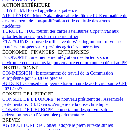
ACTION EXTÉRIEURE
LIBYE :
M. Borrell appelle à la patience
NUCLÉAIRE :
Mme Nakamitsu salue le rôle de l’UE en matière de
désarmement, de non-prolifération et de contrôle des armes
nucléaires
TURQUIE :
l'UE fournit des cartes satellitaires
Copernicus
aux
autorités turques après le séisme meurtrier
ÉTATS-UNIS :
nouvelle offensive de Washington pour ouvrir les
marchés européens aux produits agricoles américains
ÉCONOMIE - FINANCES - ENTREPRISES
ÉCONOMIE :
une meilleure intégration des facteurs socio-
environnementaux dans la gouvernance économique en débat au PE
INSTITUTIONNEL
COMMISSION :
le programme de travail de la Commission
européenne pour 2020 se précise
BUDGET :
Conseil européen extraordinaire le 20 février sur le CFP
2021-2027
CONSEIL DE L'EUROPE
CONSEIL DE L’EUROPE :
le nouveau président de l'Assemblée
parlementaire, Rik Daems, s'empare de la crise climatique
CONSEIL DE L'EUROPE :
contestation des pouvoirs de la
délégation russe à l'Assemblée parlementaire
BRÈVES
AGRICULTURE :
le Conseil adopte le premier texte sur les