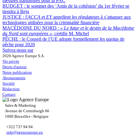
mesures transitoires pour la PAC
BUDGET :
le sommet des ‘Amis de la cohésion’ du 1er février se
tiendra à Beja
JUSTICE :
l'
ACCA
et
EY
appellent les régulateurs à s’attaquer aux
technologies utilisées pour la criminalité financière
MACÉDOINE DU NORD :
« Le futur et le destin de la Macédoine
du Nord sont européens »
, certifie M. Michel
PÊCHE :
le Conseil de l’UE adopte formellement les quotas de
pêche pour 2020
Suivez-nous sur
2026 Agence Europe S.A.
Vie privée
Droits d'auteur
Notre publication
Abonnements
Société
Rédaction
Contact
Sales & Marketing
Avenue de Cortenbergh 66
1000 Bruxelles - Belgique
+322 737 94 94
info@agenceurope.eu