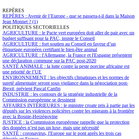
REPÈRES
REPÈRES :
Avenir de l’Europe - que se passera-t-il dans la Maison
Jean Monnet ? (1)
POLITIQUES SECTORIELLES
AGRICULTURE :
le Pacte vert européen doit aller de pair avec un
budget suffisant pour la PAC, insiste le Conseil
AGRICULTURE :
fort soutien au Conseil en faveur d’un
étiquetage européen certifiant le bien-être animal
AGRICULTURE :
l'Allemagne, la France et l'Espagne présentent
une déclaration commune sur la PAC post-2020
SANTÉ ANIMALE :
la lutte contre la peste porcine africaine est
une priorité de l’UE
ENVIRONNEMENT :
les objectifs climatiques et les normes de
sureté alimentaire seront sous vigilance dans la négociation post-
Brexit
, prévient Pascal Canfin
INDUSTRIE :
les contours de la stratégie industrielle de la
Commission européenne se dessinent
AFFAIRES INTÉRIEURES :
le ministre croate pris à partie par les
députés sur les violences policières contre les migrants à la frontière
avec la Bosnie-Herzégovine
JUSTICE :
la Commission européenne rappelle que la protection
des données n’est pas un luxe, mais une nécessité
SANTÉ :
coronavirus, l'Europe sur le pont après les trois cas
détectés en France