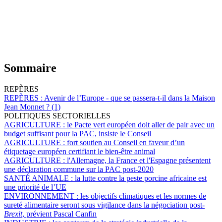
Sommaire
REPÈRES
REPÈRES :
Avenir de l’Europe - que se passera-t-il dans la Maison
Jean Monnet ? (1)
POLITIQUES SECTORIELLES
AGRICULTURE :
le Pacte vert européen doit aller de pair avec un
budget suffisant pour la PAC, insiste le Conseil
AGRICULTURE :
fort soutien au Conseil en faveur d’un
étiquetage européen certifiant le bien-être animal
AGRICULTURE :
l'Allemagne, la France et l'Espagne présentent
une déclaration commune sur la PAC post-2020
SANTÉ ANIMALE :
la lutte contre la peste porcine africaine est
une priorité de l’UE
ENVIRONNEMENT :
les objectifs climatiques et les normes de
sureté alimentaire seront sous vigilance dans la négociation post-
Brexit
, prévient Pascal Canfin