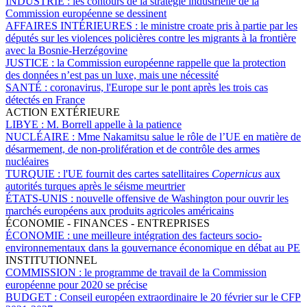
INDUSTRIE :
les contours de la stratégie industrielle de la
Commission européenne se dessinent
AFFAIRES INTÉRIEURES :
le ministre croate pris à partie par les
députés sur les violences policières contre les migrants à la frontière
avec la Bosnie-Herzégovine
JUSTICE :
la Commission européenne rappelle que la protection
des données n’est pas un luxe, mais une nécessité
SANTÉ :
coronavirus, l'Europe sur le pont après les trois cas
détectés en France
ACTION EXTÉRIEURE
LIBYE :
M. Borrell appelle à la patience
NUCLÉAIRE :
Mme Nakamitsu salue le rôle de l’UE en matière de
désarmement, de non-prolifération et de contrôle des armes
nucléaires
TURQUIE :
l'UE fournit des cartes satellitaires
Copernicus
aux
autorités turques après le séisme meurtrier
ÉTATS-UNIS :
nouvelle offensive de Washington pour ouvrir les
marchés européens aux produits agricoles américains
ÉCONOMIE - FINANCES - ENTREPRISES
ÉCONOMIE :
une meilleure intégration des facteurs socio-
environnementaux dans la gouvernance économique en débat au PE
INSTITUTIONNEL
COMMISSION :
le programme de travail de la Commission
européenne pour 2020 se précise
BUDGET :
Conseil européen extraordinaire le 20 février sur le CFP