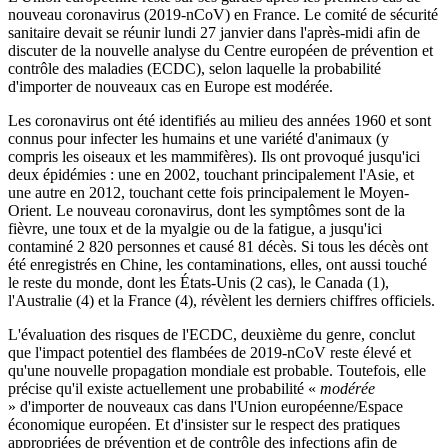
nouveau coronavirus (2019-nCoV) en France. Le comité de sécurité
sanitaire devait se réunir lundi 27 janvier dans l'après-midi afin de
discuter de la nouvelle analyse du Centre européen de prévention et
contrôle des maladies (ECDC), selon laquelle la probabilité
d'importer de nouveaux cas en Europe est modérée.
Les coronavirus ont été identifiés au milieu des années 1960 et sont
connus pour infecter les humains et une variété d'animaux (y
compris les oiseaux et les mammifères). Ils ont provoqué jusqu'ici
deux épidémies : une en 2002, touchant principalement l'Asie, et
une autre en 2012, touchant cette fois principalement le Moyen-
Orient. Le nouveau coronavirus, dont les symptômes sont de la
fièvre, une toux et de la myalgie ou de la fatigue, a jusqu'ici
contaminé 2 820 personnes et causé 81 décès. Si tous les décès ont
été enregistrés en Chine, les contaminations, elles, ont aussi touché
le reste du monde, dont les États-Unis (2 cas), le Canada (1),
l'Australie (4) et la France (4), révèlent les derniers chiffres officiels.
L'évaluation des risques de l'ECDC, deuxième du genre, conclut
que l'impact potentiel des flambées de 2019-nCoV reste élevé et
qu'une nouvelle propagation mondiale est probable. Toutefois, elle
précise qu'il existe actuellement une probabilité «
modérée
» d'importer de nouveaux cas dans l'Union européenne/Espace
économique européen. Et d'insister sur le respect des pratiques
appropriées de prévention et de contrôle des infections afin de