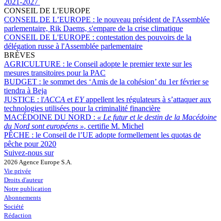
2021-2027
CONSEIL DE L'EUROPE
CONSEIL DE L’EUROPE :
le nouveau président de l'Assemblée
parlementaire, Rik Daems, s'empare de la crise climatique
CONSEIL DE L'EUROPE :
contestation des pouvoirs de la
délégation russe à l'Assemblée parlementaire
BRÈVES
AGRICULTURE :
le Conseil adopte le premier texte sur les
mesures transitoires pour la PAC
BUDGET :
le sommet des ‘Amis de la cohésion’ du 1er février se
tiendra à Beja
JUSTICE :
l'
ACCA
et
EY
appellent les régulateurs à s’attaquer aux
technologies utilisées pour la criminalité financière
MACÉDOINE DU NORD :
« Le futur et le destin de la Macédoine
du Nord sont européens »
, certifie M. Michel
PÊCHE :
le Conseil de l’UE adopte formellement les quotas de
pêche pour 2020
Suivez-nous sur
2026 Agence Europe S.A.
Vie privée
Droits d'auteur
Notre publication
Abonnements
Société
Rédaction