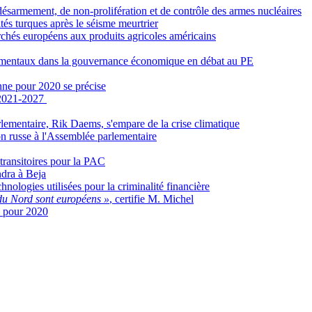
ésarmement, de non-prolifération et de contrôle des armes nucléaires
tés turques après le séisme meurtrier
chés européens aux produits agricoles américains
nnementaux dans la gouvernance économique en débat au PE
ne pour 2020 se précise
P 2021-2027
lementaire, Rik Daems, s'empare de la crise climatique
on russe à l'Assemblée parlementaire
 transitoires pour la PAC
ndra à Beja
hnologies utilisées pour la criminalité financière
 du Nord sont européens »
, certifie M. Michel
e pour 2020