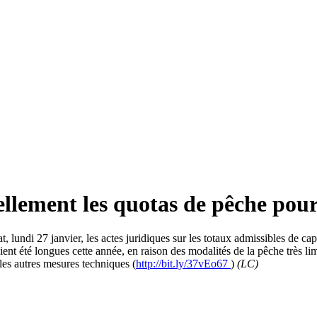
llement les quotas de pêche pou
, lundi 27 janvier, les actes juridiques sur les totaux admissibles de c
ient été longues cette année, en raison des modalités de la pêche très li
 les autres mesures techniques (
http://bit.ly/37vEo67
)
(LC)