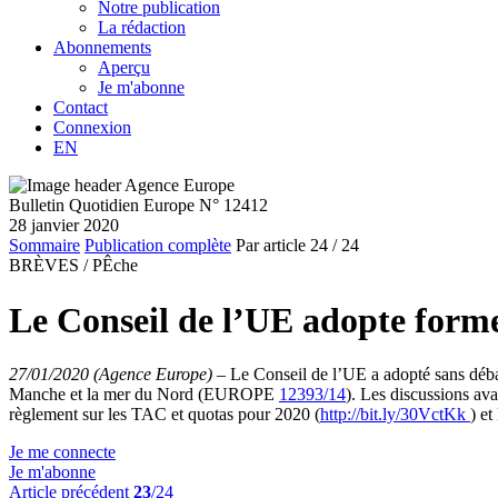
Notre publication
La rédaction
Abonnements
Aperçu
Je m'abonne
Contact
Connexion
EN
Bulletin Quotidien Europe N° 12412
28 janvier 2020
Sommaire
Publication complète
Par article
24
/ 24
BRÈVES /
PÊche
Le Conseil de l’UE adopte forme
27/01/2020 (Agence Europe)
–
Le Conseil de l’UE a adopté sans débat
Manche et la mer du Nord (EUROPE
12393/14
). Les discussions ava
règlement sur les TAC et quotas pour 2020 (
http://bit.ly/30VctKk
) et
Je me connecte
Je m'abonne
Article précédent
23
/24