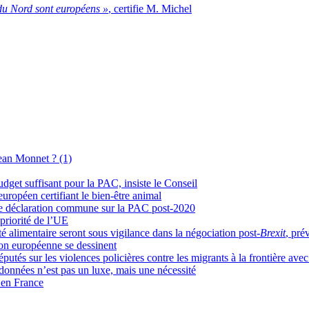
 du Nord sont européens »
, certifie M. Michel
Jean Monnet ? (1)
udget suffisant pour la PAC, insiste le Conseil
européen certifiant le bien-être animal
une déclaration commune sur la PAC post-2020
 priorité de l’UE
té alimentaire seront sous vigilance dans la négociation post-
Brexit
, pré
sion européenne se dessinent
 députés sur les violences policières contre les migrants à la frontière a
données n’est pas un luxe, mais une nécessité
s en France