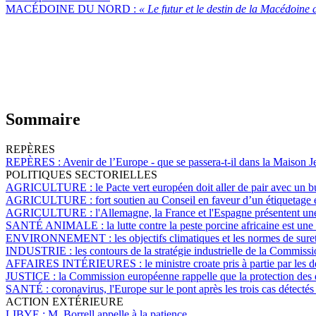
MACÉDOINE DU NORD :
« Le futur et le destin de la Macédoine
Sommaire
REPÈRES
REPÈRES :
Avenir de l’Europe - que se passera-t-il dans la Maison 
POLITIQUES SECTORIELLES
AGRICULTURE :
le Pacte vert européen doit aller de pair avec un b
AGRICULTURE :
fort soutien au Conseil en faveur d’un étiquetage 
AGRICULTURE :
l'Allemagne, la France et l'Espagne présentent 
SANTÉ ANIMALE :
la lutte contre la peste porcine africaine est une
ENVIRONNEMENT :
les objectifs climatiques et les normes de sure
INDUSTRIE :
les contours de la stratégie industrielle de la Commis
AFFAIRES INTÉRIEURES :
le ministre croate pris à partie par les
JUSTICE :
la Commission européenne rappelle que la protection des 
SANTÉ :
coronavirus, l'Europe sur le pont après les trois cas détecté
ACTION EXTÉRIEURE
LIBYE :
M. Borrell appelle à la patience