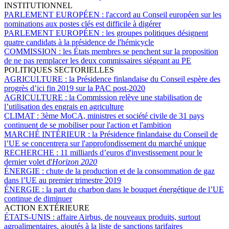
INSTITUTIONNEL
PARLEMENT EUROPÉEN :
l'accord au Conseil européen sur les
nominations aux postes clés est difficile à digérer
PARLEMENT EUROPÉEN :
les groupes politiques désignent
quatre candidats à la présidence de l'hémicycle
COMMISSION :
les États membres se penchent sur la proposition
de ne pas remplacer les deux commissaires siégeant au PE
POLITIQUES SECTORIELLES
AGRICULTURE :
la Présidence finlandaise du Conseil espère des
progrès d’ici fin 2019 sur la PAC post-2020
AGRICULTURE :
la Commission relève une stabilisation de
l’utilisation des engrais en agriculture
CLIMAT :
3ème MoCA, ministres et société civile de 31 pays
continuent de se mobiliser pour l'action et l'ambition
MARCHÉ INTÉRIEUR :
la Présidence finlandaise du Conseil de
l’UE se concentrera sur l'approfondissement du marché unique
RECHERCHE :
11 milliards d’euros d'investissement pour le
dernier volet d'
Horizon 2020
ÉNERGIE :
chute de la production et de la consommation de gaz
dans l’UE au premier trimestre 2019
ÉNERGIE :
la part du charbon dans le bouquet énergétique de l’UE
continue de diminuer
ACTION EXTÉRIEURE
ÉTATS-UNIS :
affaire Airbus, de nouveaux produits, surtout
agroalimentaires, ajoutés à la liste de sanctions tarifaires