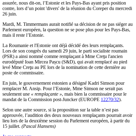
assurée, nous dit-on, l’Estonie et les Pays-Bas ayant pris position
contre, lors d’un point 'divers' de la réunion du Coreper du mercredi
26 juin.
Mardi, M. Timmermans aurait notifié sa décision de ne pas siéger au
Parlement européen, la question ne se pose plus pour les Pays-Bas,
mais il reste l’Estonie.
La Roumanie et l'Estonie ont déjà décidé des leurs remplaçants.
Lors de son congrès du samedi 29 juin, le parti socialiste roumain
(PSR) a ainsi nommé comme remplaçant à Mme Creţu l'ancien
eurodéputé Ioan Mircea Pașcu (S&D), qui avait remplacé au pied
levé Mme Creţu au PE lors de la nomination de cette dernière au
poste de commissaire.
En juin, le gouvernement estonien a désigné Kadri Simson pour
remplacer M. Ansip. Pour l’Estonie, Mme Simson ne serait pas
seulement une
« remplaçante »
, mais bien la commissaire pour le
mandat de la Commission post-Juncker (EUROPE
12270/32
).
Selon une autre source, si la proposition sur la table n’est pas
approuvée, l’audition des deux nouveaux remplaçants pourrait avoir
lieu lors de la deuxième session du Parlement européen, à partir du
15 juillet.
(Pascal Hansens)