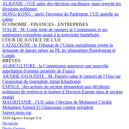
ALBANIE :
l’UE salue des élections pacifiques, mais regrette les
divisions politiques
HONG-KONG :
après l'invasion du Parlement, l’UE appelle au
calme
ÉCONOMIE - FINANCES - ENTREPRISES
ITALIE :
M. Conte tente de rassurer la Commission et ses
partenaires européens quant à la trajectoire budgétaire
COUR DE JUSTICE DE L'UE
CATALOGNE :
le Tribunal de l’Union européenne rejette la
demande de laisser siéger au PE les séparatistes Puigdemont et
Comín
BRÈVES
AGRICULTURE :
la Commission approuve une nouvelle
appellation d'origine protégée de France
ARABIE SAOUDITE :
M. Panzeri salue le rapport de l’Onu sur
l’assassinat du journaliste Jamal Khashoggi
ESPACE :
des acteurs du secteur demandent aux décideurs
politiques de renforcer le budget d’
Horizon Europe
dans le secteur
spatial
MAURITANIE :
l’UE salue l’élection de Mohamed Cheikh
Mohamed Ahmed El Ghazouani comme président
Suivez-nous sur
2026 Agence Europe S.A.
Vie privée
Droits d'auteur