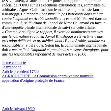
(S&D, italien), a salué, lundi 1
juillet, le rapport du rapporteur
spécial de l'ONU sur les exécutions extrajudiciaires, sommaires ou
arbitraires, Agnes Callamard, sur le meurtre du journaliste Jamal
Khashoggi. Ce rapport
« constitue un pas important dans la lutte
contre l'impunité en Arabie saoudite »
, a estimé M. Panzeri dans un
communiqué, se félicitant de l’appel de Mme Callamard en faveur
d'une enquête pénale internationale de suivi sur cette affaire.
« Comme le souligne le rapport, il existe de nombreuses preuves
que le journaliste saoudien Jamal Khashoggi a été victime d'une
exécution délibérée et préméditée dont l'État d'Arabie saoudite est
responsable »,
a-t-il ajouté. Selon lui, la communauté internationale
doit
« mettre fin à l'impunité et prendre des mesures énergiques pour
que les responsables répondent de leurs actes »
.
(CG)
Je me connecte
Je m'abonne
Article précédent
17
/20
AGRICULTURE :
la Commission approuve une nouvelle
appellation d'origine protégée de France
Article suivant
19
/20