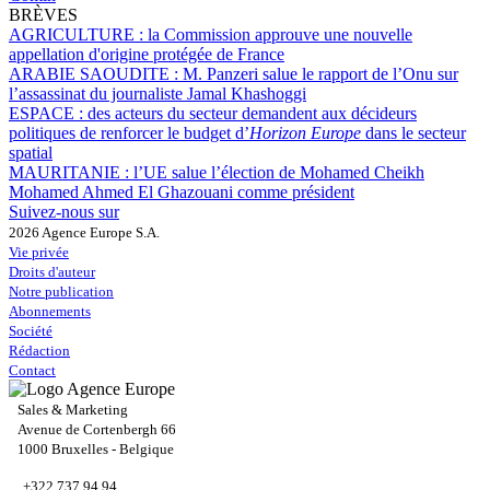
BRÈVES
AGRICULTURE :
la Commission approuve une nouvelle
appellation d'origine protégée de France
ARABIE SAOUDITE :
M. Panzeri salue le rapport de l’Onu sur
l’assassinat du journaliste Jamal Khashoggi
ESPACE :
des acteurs du secteur demandent aux décideurs
politiques de renforcer le budget d’
Horizon Europe
dans le secteur
spatial
MAURITANIE :
l’UE salue l’élection de Mohamed Cheikh
Mohamed Ahmed El Ghazouani comme président
Suivez-nous sur
2026 Agence Europe S.A.
Vie privée
Droits d'auteur
Notre publication
Abonnements
Société
Rédaction
Contact
Sales & Marketing
Avenue de Cortenbergh 66
1000 Bruxelles - Belgique
+322 737 94 94