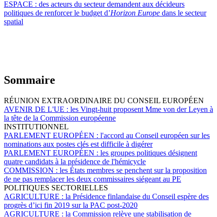
ESPACE :
des acteurs du secteur demandent aux décideurs
politiques de renforcer le budget d’
Horizon Europe
dans le secteur
spatial
Sommaire
RÉUNION EXTRAORDINAIRE DU CONSEIL EUROPÉEN
AVENIR DE L'UE :
les Vingt-huit proposent Mme von der Leyen à
la tête de la Commission européenne
INSTITUTIONNEL
PARLEMENT EUROPÉEN :
l'accord au Conseil européen sur les
nominations aux postes clés est difficile à digérer
PARLEMENT EUROPÉEN :
les groupes politiques désignent
quatre candidats à la présidence de l'hémicycle
COMMISSION :
les États membres se penchent sur la proposition
de ne pas remplacer les deux commissaires siégeant au PE
POLITIQUES SECTORIELLES
AGRICULTURE :
la Présidence finlandaise du Conseil espère des
progrès d’ici fin 2019 sur la PAC post-2020
AGRICULTURE :
la Commission relève une stabilisation de