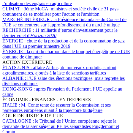
l’utilisation des engrais en agriculture
CLIMAT :
3ème MoCA, ministres et société civile de 31 pays
continuent de se mobiliser pour l'action et l'ambition
MARCHÉ INTÉRIEUR :
la Présidence finlandaise du Conseil de
l’UE se concentrera sur l'approfondissement du marché unique
RECHERCHE :
11 milliards d’euros d'investissement pour le
dernier volet d'
Horizon 2020
ÉNERGIE :
chute de la production et de la consommation de gaz
dans l’UE au premier trimestre 2019
ÉNERGIE :
la part du charbon dans le bouquet énergétique de l’UE
continue de diminuer
ACTION EXTÉRIEURE
ÉTATS-UNIS :
affaire Airbus, de nouveaux produits, surtout
agroalimentaires, ajoutés à la liste de sanctions tarifaires
ALBANIE :
l’UE salue des élections pacifiques, mais regrette les
divisions politiques
HONG-KONG :
après l'invasion du Parlement, l’UE appelle au
calme
ÉCONOMIE - FINANCES - ENTREPRISES
ITALIE :
M. Conte tente de rassurer la Commission et ses
partenaires européens quant à la trajectoire budgétaire
COUR DE JUSTICE DE L'UE
CATALOGNE :
le Tribunal de l’Union européenne rejette la
demande de laisser siéger au PE les séparatistes Puigdemont et
Comín