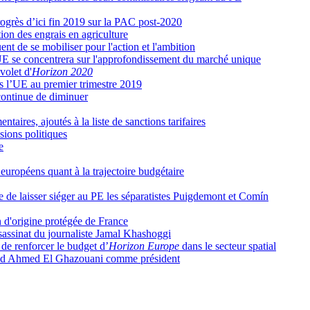
rogrès d’ici fin 2019 sur la PAC post-2020
tion des engrais en agriculture
nt de se mobiliser pour l'action et l'ambition
’UE se concentrera sur l'approfondissement du marché unique
volet d'
Horizon 2020
s l’UE au premier trimestre 2019
continue de diminuer
taires, ajoutés à la liste de sanctions tarifaires
isions politiques
e
européens quant à la trajectoire budgétaire
e de laisser siéger au PE les séparatistes Puigdemont et Comín
 d'origine protégée de France
ssassinat du journaliste Jamal Khashoggi
de renforcer le budget d’
Horizon Europe
dans le secteur spatial
ed Ahmed El Ghazouani comme président