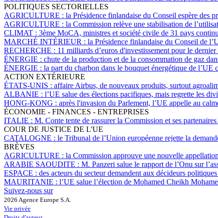
POLITIQUES SECTORIELLES
AGRICULTURE :
la Présidence finlandaise du Conseil espère des p
AGRICULTURE :
la Commission relève une stabilisation de l’utilisa
CLIMAT :
3ème MoCA, ministres et société civile de 31 pays continue
MARCHÉ INTÉRIEUR :
la Présidence finlandaise du Conseil de l
RECHERCHE :
11 milliards d’euros d'investissement pour le dernier 
ÉNERGIE :
chute de la production et de la consommation de gaz dan
ÉNERGIE :
la part du charbon dans le bouquet énergétique de l’UE 
ACTION EXTÉRIEURE
ÉTATS-UNIS :
affaire Airbus, de nouveaux produits, surtout agroalimen
ALBANIE :
l’UE salue des élections pacifiques, mais regrette les div
HONG-KONG :
après l'invasion du Parlement, l’UE appelle au calm
ÉCONOMIE - FINANCES - ENTREPRISES
ITALIE :
M. Conte tente de rassurer la Commission et ses partenaires 
COUR DE JUSTICE DE L'UE
CATALOGNE :
le Tribunal de l’Union européenne rejette la demand
BRÈVES
AGRICULTURE :
la Commission approuve une nouvelle appellation
ARABIE SAOUDITE :
M. Panzeri salue le rapport de l’Onu sur l’a
ESPACE :
des acteurs du secteur demandent aux décideurs politiques 
MAURITANIE :
l’UE salue l’élection de Mohamed Cheikh Moham
Suivez-nous sur
2026 Agence Europe S.A.
Vie privée
Droits d'auteur