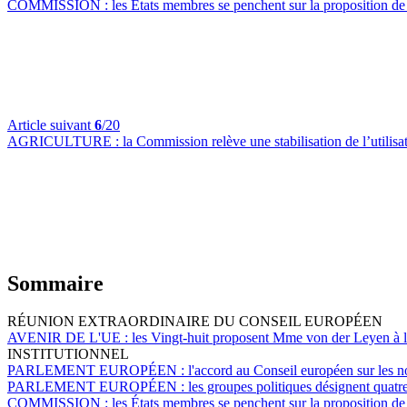
COMMISSION :
les États membres se penchent sur la proposition d
Article suivant
6
/20
AGRICULTURE :
la Commission relève une stabilisation de l’utilisa
Sommaire
RÉUNION EXTRAORDINAIRE DU CONSEIL EUROPÉEN
AVENIR DE L'UE :
les Vingt-huit proposent Mme von der Leyen à 
INSTITUTIONNEL
PARLEMENT EUROPÉEN :
l'accord au Conseil européen sur les no
PARLEMENT EUROPÉEN :
les groupes politiques désignent quatr
COMMISSION :
les États membres se penchent sur la proposition d