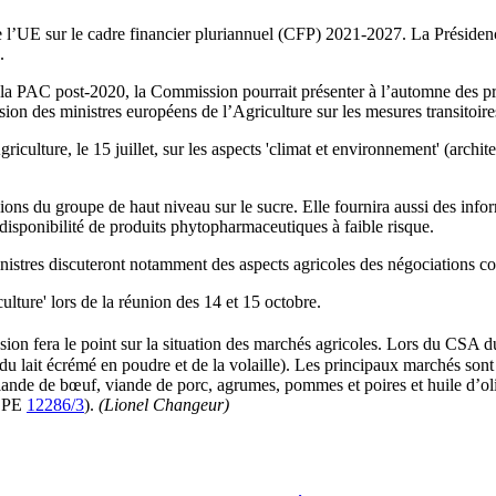
s de l’UE sur le cadre financier pluriannuel (CFP) 2021-2027. La Prési
.
r la PAC post-2020, la Commission pourrait présenter à l’automne des pr
ion des ministres européens de l’Agriculture sur les mesures transitoire
iculture, le 15 juillet, sur les aspects 'climat et environnement' (archit
ons du groupe de haut niveau sur le sucre. Elle fournira aussi des infor
a disponibilité de produits phytopharmaceutiques à faible risque.
nistres discuteront notamment des aspects agricoles des négociations co
ulture' lors de la réunion des 14 et 15 octobre.
on fera le point sur la situation des marchés agricoles. Lors du CSA d
du lait écrémé en poudre et de la volaille). Les principaux marchés sont 
, viande de bœuf, viande de porc, agrumes, pommes et poires et huile d’ol
ROPE
12286/3
).
(Lionel Changeur)