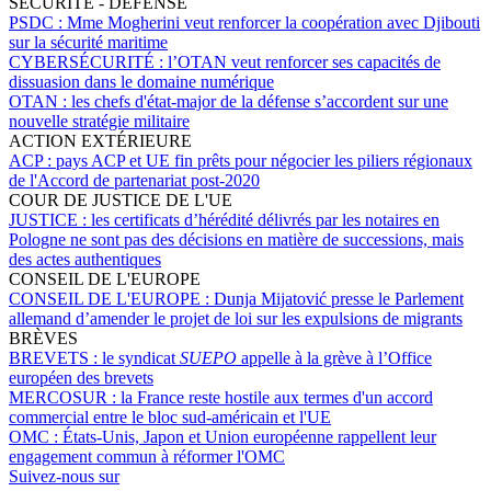
SÉCURITÉ - DÉFENSE
PSDC :
Mme Mogherini veut renforcer la coopération avec Djibouti
sur la sécurité maritime
CYBERSÉCURITÉ :
l’OTAN veut renforcer ses capacités de
dissuasion dans le domaine numérique
OTAN :
les chefs d'état-major de la défense s’accordent sur une
nouvelle stratégie militaire
ACTION EXTÉRIEURE
ACP :
pays ACP et UE fin prêts pour négocier les piliers régionaux
de l'Accord de partenariat post-2020
COUR DE JUSTICE DE L'UE
JUSTICE :
les certificats d’hérédité délivrés par les notaires en
Pologne ne sont pas des décisions en matière de successions, mais
des actes authentiques
CONSEIL DE L'EUROPE
CONSEIL DE L'EUROPE :
Dunja Mijatović presse le Parlement
allemand d’amender le projet de loi sur les expulsions de migrants
BRÈVES
BREVETS :
le syndicat
SUEPO
appelle à la grève à l’Office
européen des brevets
MERCOSUR :
la France reste hostile aux termes d'un accord
commercial entre le bloc sud-américain et l'UE
OMC :
États-Unis, Japon et Union européenne rappellent leur
engagement commun à réformer l'OMC
Suivez-nous sur