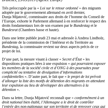
Très préoccupée par la «
Loi sur le retour ordonné
» des migrants
adoptée par le gouvernement allemand en avril dernier,
Dunja Mijatović, commissaire aux droits de l’homme du Conseil de
l’Europe, exhorte le Parlement allemand à en renforcer le respect des
droits fondamentaux lors de son examen par le
Bundestag
et le
Bundesrat
(Chambres basse et haute).
Dans une lettre publiée jeudi 23 mai et adressée à Andrea Lindholz,
présidente de la commission de l’Intérieur et du Territoire au
Bundestag
, la commissaire revient sur deux aspects précis de ce
projet de loi.
D’une part, la mesure visant à classer «
Secret d’État
» les
dispositions pratiques liées à une expulsion «
qui pourraient exposer
les membres de la société civile et d’ONG à des poursuites pour
complicité ou tentative de divulgation d’informations
confidentielles
». D’autre part, le fait que «
le projet de loi prévoit
d’allonger la liste des motifs de détention des migrants en attendant
leur expulsion au lieu de développer des alternatives à la
détention
».
Dans sa lettre, Dunja Mijatović reconnaît que «
conformément à un
droit national bien établi, l’Allemagne a le droit de contrôler
l’entrée des non-nationaux sur son territoire et de renvoyer ceux qui