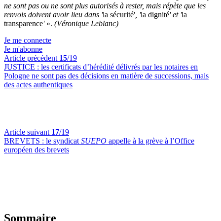
ne sont pas ou ne sont plus autorisés à rester, mais répète que les
renvois doivent avoir lieu dans '
la sécurité'
, '
la dignité
' et '
la
transparence
'
».
(Véronique Leblanc)
Je me connecte
Je m'abonne
Article précédent
15
/19
JUSTICE :
les certificats d’hérédité délivrés par les notaires en
Pologne ne sont pas des décisions en matière de successions, mais
des actes authentiques
Article suivant
17
/19
BREVETS :
le syndicat
SUEPO
appelle à la grève à l’Office
européen des brevets
Sommaire