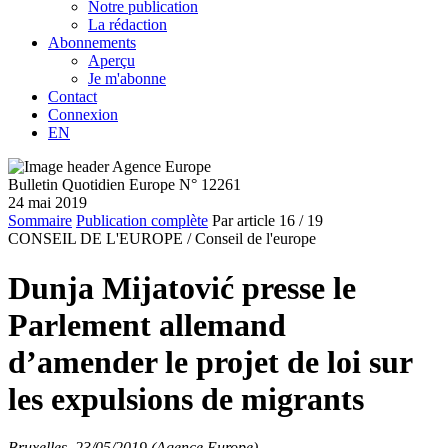
Notre publication
La rédaction
Abonnements
Aperçu
Je m'abonne
Contact
Connexion
EN
Bulletin Quotidien Europe N° 12261
24 mai 2019
Sommaire
Publication complète
Par article
16
/ 19
CONSEIL DE L'EUROPE /
Conseil de l'europe
Dunja Mijatović presse le
Parlement allemand
d’amender le projet de loi sur
les expulsions de migrants
Bruxelles, 23/05/2019 (Agence Europe)