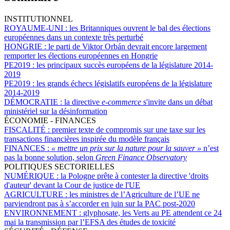
INSTITUTIONNEL
ROYAUME-UNI :
les Britanniques ouvrent le bal des élections
européennes dans un contexte très perturbé
HONGRIE :
le parti de Viktor Orbán devrait encore largement
remporter les élections européennes en Hongrie
PE2019 :
les principaux succès européens de la législature 2014-
2019
PE2019 :
les grands échecs législatifs européens de la législature
2014-2019
DÉMOCRATIE :
la directive
e-commerce
s'invite dans un débat
ministériel sur la désinformation
ÉCONOMIE - FINANCES
FISCALITÉ :
premier texte de compromis sur une taxe sur les
transactions financières inspirée du modèle français
FINANCES :
« mettre un prix sur la nature pour la sauver »
n’est
pas la bonne solution, selon
Green Finance Observatory
POLITIQUES SECTORIELLES
NUMÉRIQUE :
la Pologne prête à contester la directive 'droits
d'auteur' devant la Cour de justice de l'UE
AGRICULTURE :
les ministres de l’Agriculture de l’UE ne
parviendront pas à s’accorder en juin sur la PAC post-2020
ENVIRONNEMENT :
glyphosate, les Verts au PE attendent ce 24
mai la transmission par l’EFSA des études de toxicité