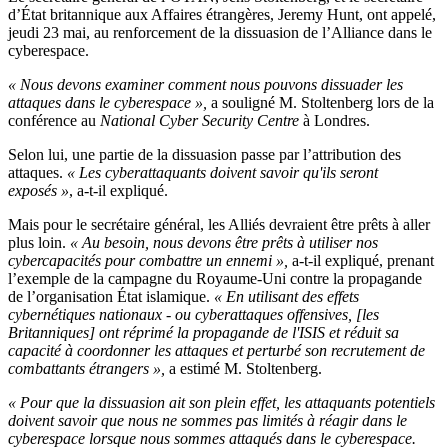
d’État britannique aux Affaires étrangères, Jeremy Hunt, ont appelé,
jeudi 23 mai, au renforcement de la dissuasion de l’Alliance dans le
cyberespace.
« Nous devons examiner comment nous pouvons dissuader les
attaques dans le cyberespace »,
a souligné M. Stoltenberg lors de la
conférence au
National Cyber Security Centre
à Londres.
Selon lui, une partie de la dissuasion passe par l’attribution des
attaques.
« Les cyberattaquants doivent savoir qu'ils seront
exposés »
, a-t-il expliqué.
Mais pour le secrétaire général, les Alliés devraient être prêts à aller
plus loin.
« Au besoin, nous devons être prêts à utiliser nos
cybercapacités pour combattre un ennemi »,
a-t-il expliqué, prenant
l’exemple de la campagne du Royaume-Uni contre la propagande
de l’organisation État islamique.
« En utilisant des effets
cybernétiques nationaux - ou cyberattaques offensives, [les
Britanniques] ont réprimé la propagande de l'ISIS et réduit sa
capacité à coordonner les attaques et perturbé son recrutement de
combattants étrangers »,
a estimé M. Stoltenberg.
« Pour que la dissuasion ait son plein effet, les attaquants potentiels
doivent savoir que nous ne sommes pas limités à réagir dans le
cyberespace lorsque nous sommes attaqués dans le cyberespace.