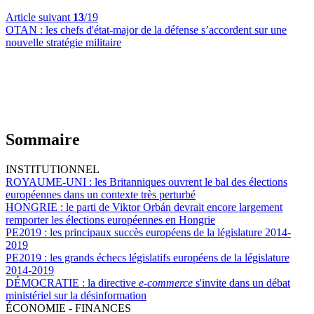
Article suivant
13
/19
OTAN :
les chefs d'état-major de la défense s’accordent sur une
nouvelle stratégie militaire
Sommaire
INSTITUTIONNEL
ROYAUME-UNI :
les Britanniques ouvrent le bal des élections
européennes dans un contexte très perturbé
HONGRIE :
le parti de Viktor Orbán devrait encore largement
remporter les élections européennes en Hongrie
PE2019 :
les principaux succès européens de la législature 2014-
2019
PE2019 :
les grands échecs législatifs européens de la législature
2014-2019
DÉMOCRATIE :
la directive
e-commerce
s'invite dans un débat
ministériel sur la désinformation
ÉCONOMIE - FINANCES