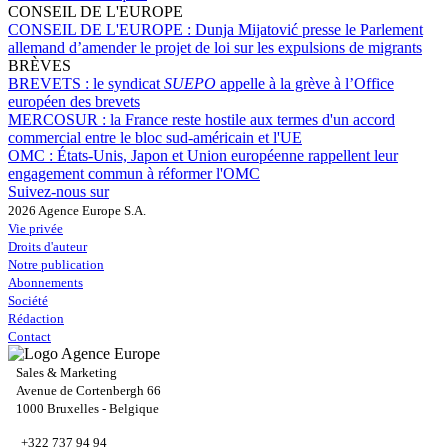
CONSEIL DE L'EUROPE
CONSEIL DE L'EUROPE :
Dunja Mijatović presse le Parlement
allemand d’amender le projet de loi sur les expulsions de migrants
BRÈVES
BREVETS :
le syndicat
SUEPO
appelle à la grève à l’Office
européen des brevets
MERCOSUR :
la France reste hostile aux termes d'un accord
commercial entre le bloc sud-américain et l'UE
OMC :
États-Unis, Japon et Union européenne rappellent leur
engagement commun à réformer l'OMC
Suivez-nous sur
2026 Agence Europe S.A.
Vie privée
Droits d'auteur
Notre publication
Abonnements
Société
Rédaction
Contact
Sales & Marketing
Avenue de Cortenbergh 66
1000 Bruxelles - Belgique
+322 737 94 94