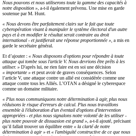
Nous pouvons et nous utiliserons toute la gamme des capacités à
notre disposition »
, a-t-il également prévenu. Une mise en garde
soutenue par M. Hunt.
« Nous devons être parfaitement clairs sur le fait que toute
cyberopération visant à manipuler le système électoral d'un autre
pays et à en modifier le résultat serait contraire au droit
international - et justifierait une réponse proportionnée »,
a mis en
garde le secrétaire général.
Et d’ajouter :
« Nous disposons d'options pour répondre à toute
attaque qui tombe sous l'article V. Nous devrions être prêts à les
utiliser. »
D'après lui, ne rien faire est en soi une décision
« importante »
et peut avoir de graves conséquences. Selon
l’article V, une attaque contre un allié est considérée comme une
attaque contre tous les Alliés. L’OTAN a désigné le cyberespace
comme un domaine militaire.
« Plus nous communiquons notre détermination à agir, plus nous
réduisons le risque d'erreurs de calcul. Plus nous travaillons
ensemble à l'élaboration d'un éventail d'options d'intervention
appropriées - et plus nous signalons notre volonté de les utiliser -
plus notre pouvoir de dissuasion est grand »
, a-t-il ajouté, précisant
qu’il fallait trouver un équilibre entre
« la clarté de notre
détermination à agir »
et
« l'ambiguïté constructive de ce que nous