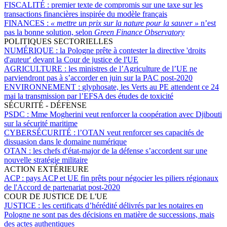
FISCALITÉ :
premier texte de compromis sur une taxe sur les
transactions financières inspirée du modèle français
FINANCES :
« mettre un prix sur la nature pour la sauver »
n’est
pas la bonne solution, selon
Green Finance Observatory
POLITIQUES SECTORIELLES
NUMÉRIQUE :
la Pologne prête à contester la directive 'droits
d'auteur' devant la Cour de justice de l'UE
AGRICULTURE :
les ministres de l’Agriculture de l’UE ne
parviendront pas à s’accorder en juin sur la PAC post-2020
ENVIRONNEMENT :
glyphosate, les Verts au PE attendent ce 24
mai la transmission par l’EFSA des études de toxicité
SÉCURITÉ - DÉFENSE
PSDC :
Mme Mogherini veut renforcer la coopération avec Djibouti
sur la sécurité maritime
CYBERSÉCURITÉ :
l’OTAN veut renforcer ses capacités de
dissuasion dans le domaine numérique
OTAN :
les chefs d'état-major de la défense s’accordent sur une
nouvelle stratégie militaire
ACTION EXTÉRIEURE
ACP :
pays ACP et UE fin prêts pour négocier les piliers régionaux
de l'Accord de partenariat post-2020
COUR DE JUSTICE DE L'UE
JUSTICE :
les certificats d’hérédité délivrés par les notaires en
Pologne ne sont pas des décisions en matière de successions, mais
des actes authentiques