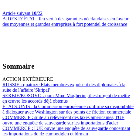
Article suivant
10
/22
AIDES D´ÉTAT :
feu vert à des garanties néerlandaises en faveur
des moyennes et grandes entreprises à fort potentiel de croissance
Sommaire
ACTION EXTÉRIEURE
RUSSIE :
quatorze États membres expulsent des diplomates à la
suite de l’affaire 'Skripal'
SERBIE/KOSOVO :
pour Mme Mogherini, il est urgent de mettre
en œuvre les accords déjà obtenus
ÉTATS-UNIS :
la Commission européenne confirme sa disponibilité
à dialoguer avec Washington sur des points de friction commerciale
COMMERCE :
suite au relèvement des taxes américaines, l'UE
ouvre une enquête de sauvegarde sur les importations d'acier
COMMERCE :
l'UE ouvre une enquête de sauvegarde concernant
les importations de riz cambodgien et birman