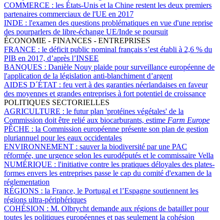
COMMERCE :
les États-Unis et la Chine restent les deux premiers
partenaires commerciaux de l'UE en 2017
INDE :
l'examen des questions problématiques en vue d'une reprise
des pourparlers de libre-échange UE/Inde se poursuit
ÉCONOMIE - FINANCES - ENTREPRISES
FRANCE :
le déficit public nominal français s’est établi à 2,6 % du
PIB en 2017, d’après l’INSEE
BANQUES :
Danièle Nouy plaide pour surveillance européenne de
l'application de la législation anti-blanchiment d’argent
AIDES D´ÉTAT :
feu vert à des garanties néerlandaises en faveur
des moyennes et grandes entreprises à fort potentiel de croissance
POLITIQUES SECTORIELLES
AGRICULTURE :
le futur plan 'protéines végétales' de la
Commission doit être relié aux biocarburants, estime
Farm Europe
PÊCHE :
la Commission européenne présente son plan de gestion
pluriannuel pour les eaux occidentales
ENVIRONNEMENT :
sauver la biodiversité par une PAC
réformée, une urgence selon les eurodéputés et le commissaire Vella
NUMÉRIQUE :
l'initiative contre les pratiques déloyales des plates-
formes envers les entreprises passe le cap du comité d'examen de la
réglementation
RÉGIONS :
la France, le Portugal et l’Espagne soutiennent les
régions ultra-périphériques
COHÉSION :
M. Olbrycht demande aux régions de batailler pour
toutes les politiques européennes et pas seulement la cohésion