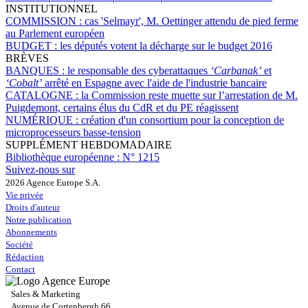
INSTITUTIONNEL
COMMISSION :
cas 'Selmayr', M. Oettinger attendu de pied ferme
au Parlement européen
BUDGET :
les députés votent la décharge sur le budget 2016
BRÈVES
BANQUES :
le responsable des cyberattaques
‘Carbanak’
et
‘Cobalt’
arrêté en Espagne avec l'aide de l'industrie bancaire
CATALOGNE :
la Commission reste muette sur l’arrestation de M.
Puigdemont, certains élus du CdR et du PE réagissent
NUMÉRIQUE :
création d'un consortium pour la conception de
microprocesseurs basse-tension
SUPPLÉMENT HEBDOMADAIRE
Bibliothèque européenne :
N° 1215
Suivez-nous sur
2026 Agence Europe S.A.
Vie privée
Droits d'auteur
Notre publication
Abonnements
Société
Rédaction
Contact
Sales & Marketing
Avenue de Cortenbergh 66