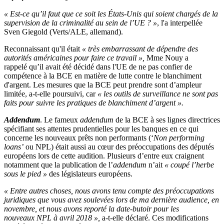
« Est-ce qu’il faut que ce soit les États-Unis qui soient chargés de la
supervision de la criminalité au sein de l’UE ? »
, l'a interpellée
Sven Giegold (Verts/ALE, allemand).
Reconnaissant qu'il était
« très embarrassant de dépendre des
autorités américaines pour faire ce travail »,
Mme Nouy a
rappelé qu’il avait été décidé dans l'UE de ne pas confier de
compétence à la BCE en matière de lutte contre le blanchiment
d'argent. Les mesures que la BCE peut prendre sont d’ampleur
limitée, a-t-elle poursuivi, car
« les outils de surveillance ne sont pas
faits pour suivre les pratiques de blanchiment d’argent ».
Addendum
. Le fameux
addendum
de la BCE à ses lignes directrices
spécifiant ses attentes prudentielles pour les banques en ce qui
concerne les nouveaux prêts non performants (‘
Non performing
loans’
ou NPL) était aussi au cœur des préoccupations des députés
européens lors de cette audition. Plusieurs d’entre eux craignent
notamment que la publication de l’
addendum
n’ait
« coupé l’herbe
sous le pied »
des législateurs européens.
« Entre autres choses, nous avons tenu compte des préoccupations
juridiques que vous avez soulevées lors de ma dernière audience, en
novembre, et nous avons reporté la date-butoir pour les
nouveaux NPL à avril 2018 »,
a-t-elle déclaré. Ces modifications