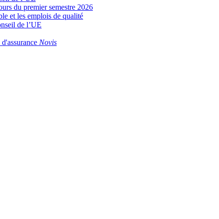
 cours du premier semestre 2026
le et les emplois de qualité
onseil de l’UE
e d'assurance
Novis