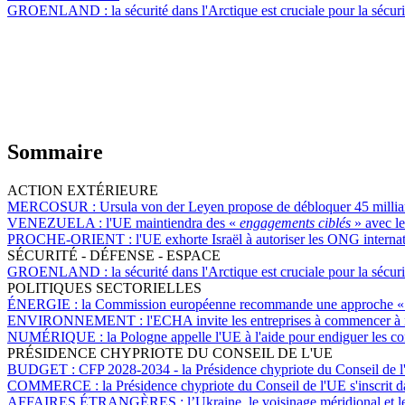
GROENLAND :
la sécurité dans l'Arctique est cruciale pour la sécur
Sommaire
ACTION EXTÉRIEURE
MERCOSUR :
Ursula von der Leyen propose de débloquer 45 milliar
VENEZUELA :
l'UE maintiendra des «
engagements ciblés
» avec l
PROCHE-ORIENT :
l'UE exhorte Israël à autoriser les ONG internat
SÉCURITÉ - DÉFENSE - ESPACE
GROENLAND :
la sécurité dans l'Arctique est cruciale pour la sécur
POLITIQUES SECTORIELLES
ÉNERGIE :
la Commission européenne recommande une approche «
ENVIRONNEMENT :
l'ECHA invite les entreprises à commencer à not
NUMÉRIQUE :
la Pologne appelle l'UE à l'aide pour endiguer les co
PRÉSIDENCE CHYPRIOTE DU CONSEIL DE L'UE
BUDGET :
CFP 2028-2034 - la Présidence chypriote du Conseil de l'U
COMMERCE :
la Présidence chypriote du Conseil de l'UE s'inscrit d
AFFAIRES ÉTRANGÈRES :
l’Ukraine, le voisinage méridional et l