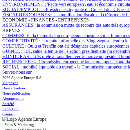
ENVIRONNEMENT :
'Pacte vert européen', eau et économie circul
SOCIAL/EMPLOI :
la Présidence chypriote du Conseil de l'UE veut s
FISCALITÉ/DOUANES :
la simplification fiscale et la réforme de 
ÉCONOMIE - FINANCES - ENTREPRISES
ASSURANCES :
la commission mixte de recours des autorités eur
BRÈVES
COMMERCE :
la Commission européenne consulte sur la future mes
COMPÉTITIVITÉ :
la retraite informelle des Vingt-sept se tiendra l
CULTURE :
Oulu et Trenčín ont été désignées capitales européennes
GUINÉE :
l'UE salue la tenue de l'élection présidentielle fin décembr
HONDURAS :
l'UE prête à travailler avec le nouveau président hon
RECHERCHE :
la Commission européenne lance un appel à candidatu
SOCIAL :
mobilité équitable du travail - la Commission européenne 
Suivez-nous sur
2026 Agence Europe S.A.
Vie privée
Droits d'auteur
Notre publication
Abonnements
Société
Rédaction
Contact
Sales & Marketing
Avenue de Cortenbergh 66