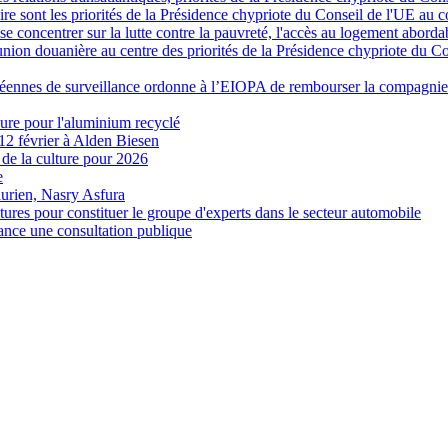
aire sont les priorités de la Présidence chypriote du Conseil de l'UE au
e concentrer sur la lutte contre la pauvreté, l'accès au logement abordab
l’union douanière au centre des priorités de la Présidence chypriote du C
opéennes de surveillance ordonne à l’EIOPA de rembourser la compagni
ure pour l'aluminium recyclé
e 12 février à Alden Biesen
 de la culture pour 2026
e
durien, Nasry Asfura
res pour constituer le groupe d'experts dans le secteur automobile
lance une consultation publique