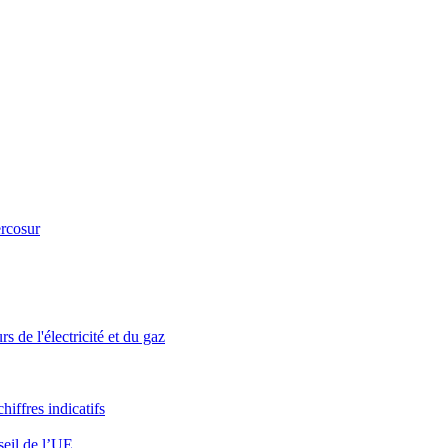
ercosur
s de l'électricité et du gaz
iffres indicatifs
seil de l’UE