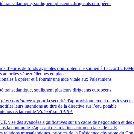
ité transatlantique, soulignent plusieurs dirigeants européens
ds d’euros de fonds agricoles pour obtenir le soutien à l’accord UE/M
es autorités vénézuéliennes en place
ionales à opérer et à fournir une aide vitale aux Palestiniens
ité transatlantique, soulignent plusieurs dirigeants européens
plus coordonnée
» pour la sécurité d'approvisionnement dans les secteur
ifier leurs intentions au titre de la directive sur l’eau potable
ntenus réclamant le '
Polexit
' sur
TikTok
E vise des avancées significatives sur un cadre de négociation et des ch
ans la continuité, s'agissant des relations commerciales de l'UE
es relations transatlantiques, priorités de la Présidence chypriote du Con