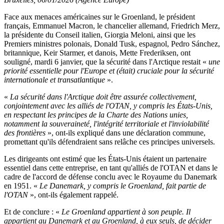
Face aux menaces américaines sur le Groenland, le président
français, Emmanuel Macron, le chancelier allemand, Friedrich Merz,
la présidente du Conseil italien, Giorgia Meloni, ainsi que les
Premiers ministres polonais, Donald Tusk, espagnol, Pedro Sánchez,
britannique, Keir Starmer, et danois, Mette Frederiksen, ont
souligné, mardi 6 janvier, que la sécurité dans l'Arctique restait «
une
priorité essentielle pour l'Europe et (était) cruciale pour la sécurité
internationale et transatlantique
».
«
La sécurité dans l'Arctique doit être assurée collectivement,
conjointement avec les alliés de l'OTAN, y compris les États-Unis,
en respectant les principes de la Charte des Nations unies,
notamment la souveraineté, l'intégrité territoriale et l'inviolabilité
des frontières
», ont-ils expliqué dans une déclaration commune,
promettant qu'ils défendraient sans relâche ces principes universels.
Les dirigeants ont estimé que les États-Unis étaient un partenaire
essentiel dans cette entreprise, en tant qu'alliés de l'OTAN et dans le
cadre de l'accord de défense conclu avec le Royaume du Danemark
en 1951. «
Le Danemark, y compris le Groenland, fait partie de
l'OTAN
», ont-ils également rappelé.
Et de conclure : «
Le Groenland appartient à son peuple. Il
appartient au Danemark et au Groenland, à eux seuls, de décider