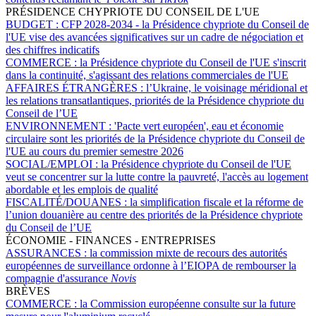
PRÉSIDENCE CHYPRIOTE DU CONSEIL DE L'UE
BUDGET :
CFP 2028-2034 - la Présidence chypriote du Conseil de
l'UE vise des avancées significatives sur un cadre de négociation et
des chiffres indicatifs
COMMERCE :
la Présidence chypriote du Conseil de l'UE s'inscrit
dans la continuité, s'agissant des relations commerciales de l'UE
AFFAIRES ÉTRANGÈRES :
l’Ukraine, le voisinage méridional et
les relations transatlantiques, priorités de la Présidence chypriote du
Conseil de l’UE
ENVIRONNEMENT :
'Pacte vert européen', eau et économie
circulaire sont les priorités de la Présidence chypriote du Conseil de
l'UE au cours du premier semestre 2026
SOCIAL/EMPLOI :
la Présidence chypriote du Conseil de l'UE
veut se concentrer sur la lutte contre la pauvreté, l'accès au logement
abordable et les emplois de qualité
FISCALITÉ/DOUANES :
la simplification fiscale et la réforme de
l’union douanière au centre des priorités de la Présidence chypriote
du Conseil de l’UE
ÉCONOMIE - FINANCES - ENTREPRISES
ASSURANCES :
la commission mixte de recours des autorités
européennes de surveillance ordonne à l’EIOPA de rembourser la
compagnie d'assurance
Novis
BRÈVES
COMMERCE :
la Commission européenne consulte sur la future