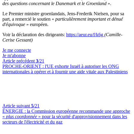
des questions concernant le Danemark et le Groenland
».
Le Premier ministre groenlandais, Jens-Frederik Nielsen, pour sa
part, a remercié le soutien «
particulièrement important et dénué
d'équivoque
» européen.
Voir la déclaration des dirigeants:
https://aeur.eu/f/k6g
(Camille-
Cerise Gessant)
Je me connecte
Je m'abonne
Article précédent
3
/21
PROCHE-ORIENT :
l'UE exhorte Israël à autoriser les ONG
internationales à opérer et à fournir une aide vitale aux Palestiniens
Article suivant
5
/21
ÉNERGIE :
la Commission européenne recommande une approche
«
plus coordonnée
» pour la sécurité d'approvisionnement dans les
secteurs de l'électricité et du gaz