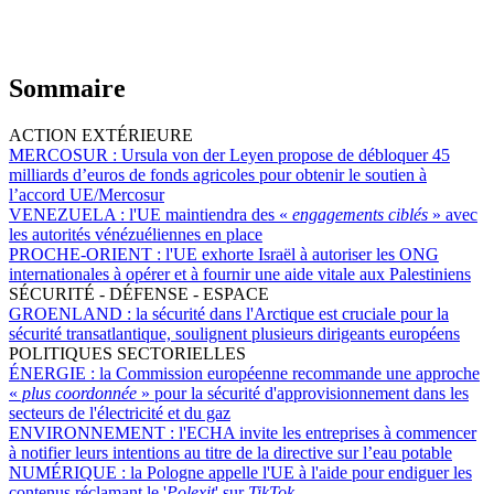
Sommaire
ACTION EXTÉRIEURE
MERCOSUR :
Ursula von der Leyen propose de débloquer 45
milliards d’euros de fonds agricoles pour obtenir le soutien à
l’accord UE/Mercosur
VENEZUELA :
l'UE maintiendra des «
engagements ciblés
» avec
les autorités vénézuéliennes en place
PROCHE-ORIENT :
l'UE exhorte Israël à autoriser les ONG
internationales à opérer et à fournir une aide vitale aux Palestiniens
SÉCURITÉ - DÉFENSE - ESPACE
GROENLAND :
la sécurité dans l'Arctique est cruciale pour la
sécurité transatlantique, soulignent plusieurs dirigeants européens
POLITIQUES SECTORIELLES
ÉNERGIE :
la Commission européenne recommande une approche
«
plus coordonnée
» pour la sécurité d'approvisionnement dans les
secteurs de l'électricité et du gaz
ENVIRONNEMENT :
l'ECHA invite les entreprises à commencer
à notifier leurs intentions au titre de la directive sur l’eau potable
NUMÉRIQUE :
la Pologne appelle l'UE à l'aide pour endiguer les
contenus réclamant le '
Polexit
' sur
TikTok