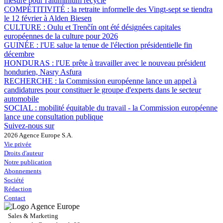
mesure pour l'aluminium recyclé
COMPÉTITIVITÉ :
la retraite informelle des Vingt-sept se tiendra
le 12 février à Alden Biesen
CULTURE :
Oulu et Trenčín ont été désignées capitales
européennes de la culture pour 2026
GUINÉE :
l'UE salue la tenue de l'élection présidentielle fin
décembre
HONDURAS :
l'UE prête à travailler avec le nouveau président
hondurien, Nasry Asfura
RECHERCHE :
la Commission européenne lance un appel à
candidatures pour constituer le groupe d'experts dans le secteur
automobile
SOCIAL :
mobilité équitable du travail - la Commission européenne
lance une consultation publique
Suivez-nous sur
2026 Agence Europe S.A.
Vie privée
Droits d'auteur
Notre publication
Abonnements
Société
Rédaction
Contact
Sales & Marketing