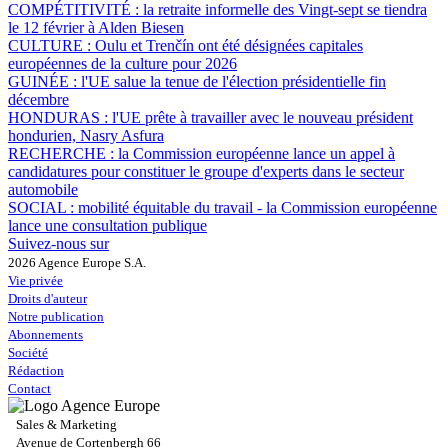
COMPÉTITIVITÉ :
la retraite informelle des Vingt-sept se tiendra
le 12 février à Alden Biesen
CULTURE :
Oulu et Trenčín ont été désignées capitales
européennes de la culture pour 2026
GUINÉE :
l'UE salue la tenue de l'élection présidentielle fin
décembre
HONDURAS :
l'UE prête à travailler avec le nouveau président
hondurien, Nasry Asfura
RECHERCHE :
la Commission européenne lance un appel à
candidatures pour constituer le groupe d'experts dans le secteur
automobile
SOCIAL :
mobilité équitable du travail - la Commission européenne
lance une consultation publique
Suivez-nous sur
2026 Agence Europe S.A.
Vie privée
Droits d'auteur
Notre publication
Abonnements
Société
Rédaction
Contact
Sales & Marketing
Avenue de Cortenbergh 66