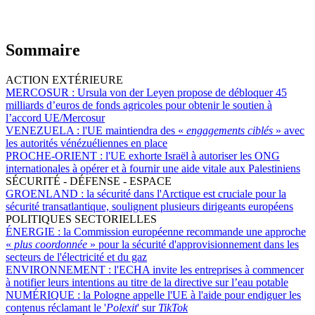
Sommaire
ACTION EXTÉRIEURE
MERCOSUR :
Ursula von der Leyen propose de débloquer 45
milliards d’euros de fonds agricoles pour obtenir le soutien à
l’accord UE/Mercosur
VENEZUELA :
l'UE maintiendra des «
engagements ciblés
» avec
les autorités vénézuéliennes en place
PROCHE-ORIENT :
l'UE exhorte Israël à autoriser les ONG
internationales à opérer et à fournir une aide vitale aux Palestiniens
SÉCURITÉ - DÉFENSE - ESPACE
GROENLAND :
la sécurité dans l'Arctique est cruciale pour la
sécurité transatlantique, soulignent plusieurs dirigeants européens
POLITIQUES SECTORIELLES
ÉNERGIE :
la Commission européenne recommande une approche
«
plus coordonnée
» pour la sécurité d'approvisionnement dans les
secteurs de l'électricité et du gaz
ENVIRONNEMENT :
l'ECHA invite les entreprises à commencer
à notifier leurs intentions au titre de la directive sur l’eau potable
NUMÉRIQUE :
la Pologne appelle l'UE à l'aide pour endiguer les
contenus réclamant le '
Polexit
' sur
TikTok