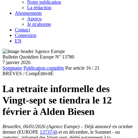
Notre publication
La rédaction
Abonnements
Aperçu
Je m'abonne
Contact
Connexion
EN
Bulletin Quotidien Europe N° 13780
7 janvier 2026
Sommaire
Publication complète
Par article
16
/ 21
BRÈVES /
CompÉtitivitÉ
La retraite informelle des
Vingt-sept se tiendra le 12
février à Alden Biesen
Bruxelles, 06/01/2026 (Agence Europe)
–
Déjà annoncé en octobre
dernier (EUROPE
13737/4
) et en décembre, le Sommet - ou
‘retraite’- informel des Vingt-sept, dédié notamment à la