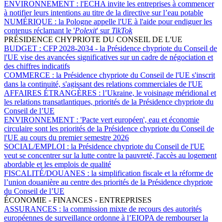
ENVIRONNEMENT :
l'ECHA invite les entreprises à commencer
à notifier leurs intentions au titre de la directive sur l’eau potable
NUMÉRIQUE :
la Pologne appelle l'UE à l'aide pour endiguer les
contenus réclamant le '
Polexit
' sur
TikTok
PRÉSIDENCE CHYPRIOTE DU CONSEIL DE L'UE
BUDGET :
CFP 2028-2034 - la Présidence chypriote du Conseil de
l'UE vise des avancées significatives sur un cadre de négociation et
des chiffres indicatifs
COMMERCE :
la Présidence chypriote du Conseil de l'UE s'inscrit
dans la continuité, s'agissant des relations commerciales de l'UE
AFFAIRES ÉTRANGÈRES :
l’Ukraine, le voisinage méridional et
les relations transatlantiques, priorités de la Présidence chypriote du
Conseil de l’UE
ENVIRONNEMENT :
'Pacte vert européen', eau et économie
circulaire sont les priorités de la Présidence chypriote du Conseil de
l'UE au cours du premier semestre 2026
SOCIAL/EMPLOI :
la Présidence chypriote du Conseil de l'UE
veut se concentrer sur la lutte contre la pauvreté, l'accès au logement
abordable et les emplois de qualité
FISCALITÉ/DOUANES :
la simplification fiscale et la réforme de
l’union douanière au centre des priorités de la Présidence chypriote
du Conseil de l’UE
ÉCONOMIE - FINANCES - ENTREPRISES
ASSURANCES :
la commission mixte de recours des autorités
européennes de surveillance ordonne à l’EIOPA de rembourser la