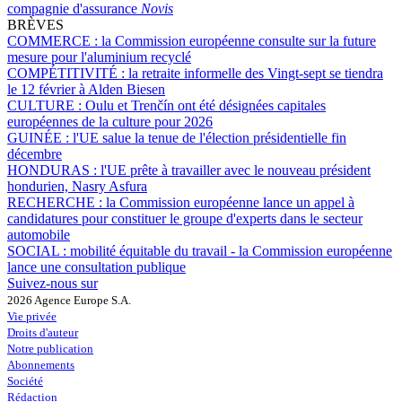
compagnie d'assurance
Novis
BRÈVES
COMMERCE :
la Commission européenne consulte sur la future
mesure pour l'aluminium recyclé
COMPÉTITIVITÉ :
la retraite informelle des Vingt-sept se tiendra
le 12 février à Alden Biesen
CULTURE :
Oulu et Trenčín ont été désignées capitales
européennes de la culture pour 2026
GUINÉE :
l'UE salue la tenue de l'élection présidentielle fin
décembre
HONDURAS :
l'UE prête à travailler avec le nouveau président
hondurien, Nasry Asfura
RECHERCHE :
la Commission européenne lance un appel à
candidatures pour constituer le groupe d'experts dans le secteur
automobile
SOCIAL :
mobilité équitable du travail - la Commission européenne
lance une consultation publique
Suivez-nous sur
2026 Agence Europe S.A.
Vie privée
Droits d'auteur
Notre publication
Abonnements
Société
Rédaction