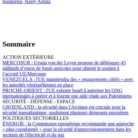
hondurien, Nasry Asfura
Sommaire
ACTION EXTÉRIEURE
MERCOSUR :
Ursula von der Leyen propose de débloquer 45
milliards d’euros de fonds agricoles pour obtenir le soutien à
l’accord UE/Mercosur
VENEZUELA :
l'UE maintiendra des «
engagements ciblés
» avec
les autorités vénézuéliennes en place
PROCHE-ORIENT :
l'UE exhorte Israël à autoriser les ONG
internationales à opérer et à fournir une aide vitale aux Palestiniens
SÉCURITÉ - DÉFENSE - ESPACE
GROENLAND :
la sécurité dans l'Arctique est cruciale pour la
sécurité transatlantique, soulignent plusieurs dirigeants européens
POLITIQUES SECTORIELLES
ÉNERGIE :
la Commission européenne recommande une approche
«
plus coordonnée
» pour la sécurité d'approvisionnement dans les
secteurs de l'électricité et du gaz