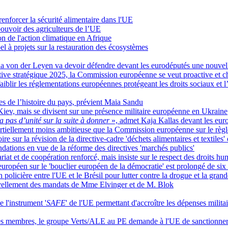
renforcer la sécurité alimentaire dans l'UE
 pouvoir des agriculteurs de l’UE
n de l'action climatique en Afrique
l à projets sur la restauration des écosystèmes
sula von der Leyen va devoir défendre devant les eurodéputés une nouve
tive stratégique 2025, la Commission européenne se veut proactive et che
aiblir les réglementations européennes protégeant les droits sociaux et
tes de l’histoire du pays, prévient Maia Sandu
 Kiev, mais se divisent sur une présence militaire européenne en Ukraine
 a pas d’unité sur la suite à donner
», admet Kaja Kallas devant les eur
rtiellement moins ambitieuse que la Commission européenne sur le règl
e sur la révision de la directive-cadre 'déchets alimentaires et textiles'
ations en vue de la réforme des directives 'marchés publics'
iat et de coopération renforcé, mais insiste sur le respect des droits hu
uropéen sur le 'bouclier européen de la démocratie' est prolongé de six
policière entre l'UE et le Brésil pour lutter contre la drogue et la grand
vellement des mandats de Mme Elvinger et de M. Blok
e l'instrument '
SAFE
' de l'UE permettant d'accroître les dépenses militai
ses membres, le groupe Verts/ALE au PE demande à l'UE de sanctionne