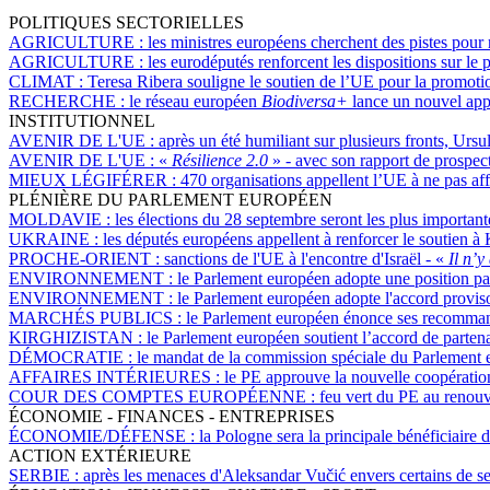
POLITIQUES SECTORIELLES
AGRICULTURE :
les ministres européens cherchent des pistes pour 
AGRICULTURE :
les eurodéputés renforcent les dispositions sur le
CLIMAT :
Teresa Ribera souligne le soutien de l’UE pour la promotio
RECHERCHE :
le réseau européen
Biodiversa+
lance un nouvel appe
INSTITUTIONNEL
AVENIR DE L'UE :
après un été humiliant sur plusieurs fronts, Ur
AVENIR DE L'UE :
«
Résilience 2.0
» - avec son rapport de prospec
MIEUX LÉGIFÉRER :
470 organisations appellent l’UE à ne pas aff
PLÉNIÈRE DU PARLEMENT EUROPÉEN
MOLDAVIE :
les élections du 28 septembre seront les plus importan
UKRAINE :
les députés européens appellent à renforcer le soutien à
PROCHE-ORIENT :
sanctions de l'UE à l'encontre d'Israël - «
Il n’y
ENVIRONNEMENT :
le Parlement européen adopte une position pa
ENVIRONNEMENT :
le Parlement européen adopte l'accord provisoir
MARCHÉS PUBLICS :
le Parlement européen énonce ses recommand
KIRGHIZISTAN :
le Parlement européen soutient l’accord de partenar
DÉMOCRATIE :
le mandat de la commission spéciale du Parlement e
AFFAIRES INTÉRIEURES :
le PE approuve la nouvelle coopération 
COUR DES COMPTES EUROPÉENNE :
feu vert du PE au renou
ÉCONOMIE - FINANCES - ENTREPRISES
ÉCONOMIE/DÉFENSE :
la Pologne sera la principale bénéficiaire d
ACTION EXTÉRIEURE
SERBIE :
après les menaces d'Aleksandar Vučić envers certains de 