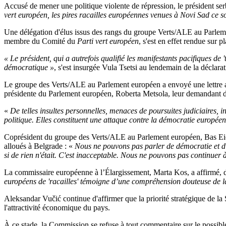
Accusé de mener une politique violente de répression, le président serb
vert européen, les pires racailles européennes venues à Novi Sad ce so
Une délégation d'élus issus des rangs du groupe Verts/ALE au Parlem
membre du Comité du
Parti vert européen
, s'est en effet rendue sur
« Le président, qui a autrefois qualifié les manifestants pacifiques de '
démocratique »
, s'est insurgée Vula Tsetsi au lendemain de la déclar
Le groupe des Verts/ALE au Parlement européen a envoyé une lettre a
présidente du Parlement européen, Roberta Metsola, leur demandant 
«
De telles insultes personnelles, menaces de poursuites judiciaires, i
politique. Elles constituent une attaque contre la démocratie européenn
Coprésident du groupe des Verts/ALE au Parlement européen, Bas Eickh
alloués à Belgrade : «
Nous ne pouvons pas parler de démocratie et d'É
si de rien n'était. C'est inacceptable. Nous ne pouvons pas continuer 
La commissaire européenne à l’Élargissement, Marta Kos, a affirmé, 
européens de 'racailles' témoigne d’une compréhension douteuse de 
Aleksandar Vučić continue d'affirmer que la priorité stratégique de 
l'attractivité économique du pays.
À ce stade, la Commission se refuse à tout commentaire sur le possibl