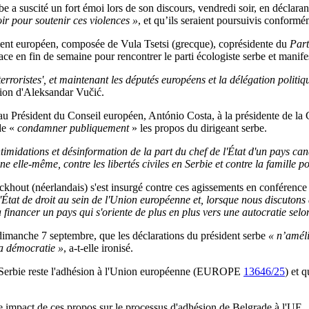
e a suscité un fort émoi lors de son discours, vendredi soir, en déclara
ir pour soutenir ces violences »
, et qu’ils seraient poursuivis conformé
ent européen, composée de Vula Tsetsi (grecque), coprésidente du
Part
 place en fin de semaine pour rencontrer le parti écologiste serbe et man
terroristes', et maintenant les députés européens et la délégation politiq
ation d'Aleksandar Vučić.
u Président du Conseil européen, António Costa, à la présidente de la
de «
condamner publiquement
» les propos du dirigeant serbe.
ntimidations et désinformation de la part du chef de l'État d'un pays c
e elle-même, contre les libertés civiles en Serbie et contre la famille 
out (néerlandais) s'est insurgé contre ces agissements en conférence 
tat de droit au sein de l'Union européenne et, lorsque nous discutons
à financer un pays qui s'oriente de plus en plus vers une autocratie se
dimanche 7 septembre, que les déclarations du président serbe
« n’améli
la démocratie »
, a-t-elle ironisé.
la Serbie reste l'adhésion à l'Union européenne (EUROPE
13646/25
) et 
e impact de ces propos sur le processus d'adhésion de Belgrade à l'UE.