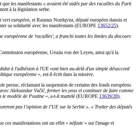
nt que les manifestants
« avaient été aidés par des racailles du Parti
ment à la législation serbe.
i vert européen
, et Rasmus Nordqvist, député européen danois et
ifester sa solidarité avec les manifestants (EUROPE
13652/25
).
ue européenne de 'racailles', a franchi toutes les limites du discours
 Commission européenne, Ursula von der Leyen, ainsi qu'à la
andidat à l'adhésion à l'UE vont bien au-delà d'un simple désaccord
politique européenne
», est-il écrit dans la missive.
de presse, réclamant la suspension de certains des fonds européens
 avec Aleksandar Vučić, fermer les yeux et continuer de faire comme
lon le modèle de Poutine
», a-t-il martelé (EUROPE
13639/28
).
oreront pas l’opinion de l’UE sur la Serbie »
.
« Traiter des députés
que ces manifestations ont un effet «
néfaste
» sur l'image et