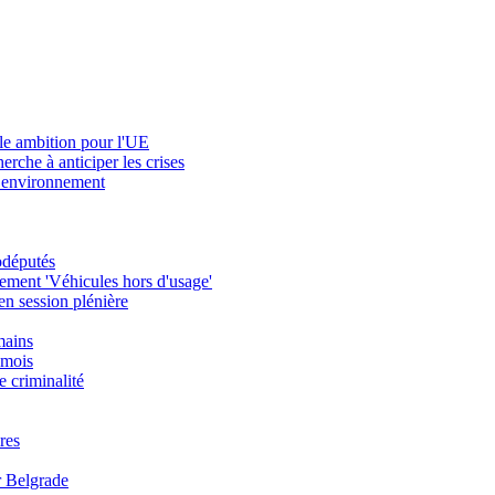
lle ambition pour l'UE
rche à anticiper les crises
 l’environnement
odéputés
ement 'Véhicules hors d'usage'
 en session plénière
mains
 mois
e criminalité
res
r Belgrade