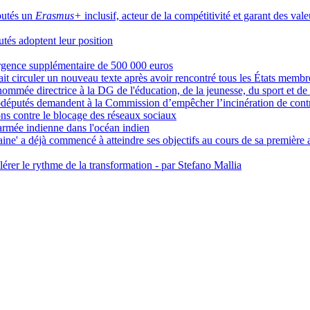
utés un
Erasmus+
inclusif, acteur de la compétitivité et garant des va
utés adoptent leur position
rgence supplémentaire de 500 000 euros
ait circuler un nouveau texte après avoir rencontré tous les États membr
ommée directrice à la DG de l'éducation, de la jeunesse, du sport et d
odéputés demandent à la Commission d’empêcher l’incinération de cont
ions contre le blocage des réseaux sociaux
'armée indienne dans l'océan indien
aine' a déjà commencé à atteindre ses objectifs au cours de sa première
élérer le rythme de la transformation - par Stefano Mallia