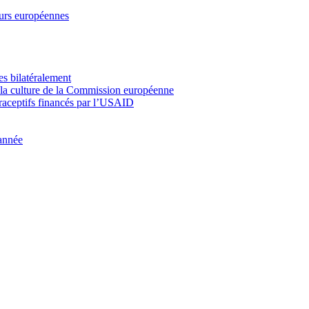
leurs européennes
es bilatéralement
e la culture de la Commission européenne
raceptifs financés par l’USAID
 année