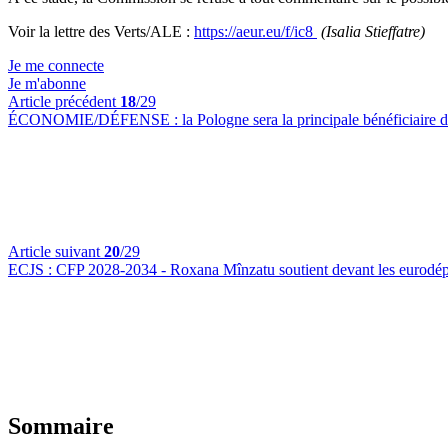
Voir la lettre des Verts/ALE :
https://aeur.eu/f/ic8
(Isalia Stieffatre)
Je me connecte
Je m'abonne
Article précédent
18
/29
ÉCONOMIE/DÉFENSE :
la Pologne sera la principale bénéficiaire d
Article suivant
20
/29
ECJS :
CFP 2028-2034 - Roxana Mînzatu soutient devant les eurodép
Sommaire