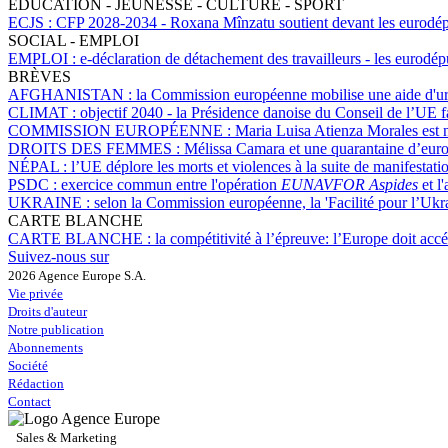
ÉDUCATION - JEUNESSE - CULTURE - SPORT
ECJS :
CFP 2028-2034 - Roxana Mînzatu soutient devant les eurodép
SOCIAL - EMPLOI
EMPLOI :
e-déclaration de détachement des travailleurs - les eurodép
BRÈVES
AFGHANISTAN :
la Commission européenne mobilise une aide d'u
CLIMAT :
objectif 2040 - la Présidence danoise du Conseil de l’UE f
COMMISSION EUROPÉENNE :
Maria Luisa Atienza Morales est n
DROITS DES FEMMES :
Mélissa Camara et une quarantaine d’eur
NÉPAL :
l’UE déplore les morts et violences à la suite de manifestat
PSDC :
exercice commun entre l'opération
EUNAVFOR Aspides
et l
UKRAINE :
selon la Commission européenne, la 'Facilité pour l’Ukr
CARTE BLANCHE
CARTE BLANCHE :
la compétitivité à l’épreuve: l’Europe doit acc
Suivez-nous sur
2026 Agence Europe S.A.
Vie privée
Droits d'auteur
Notre publication
Abonnements
Société
Rédaction
Contact
Sales & Marketing