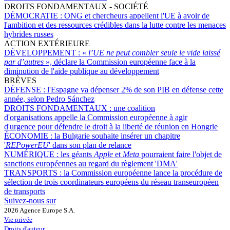
DROITS FONDAMENTAUX - SOCIÉTÉ
DÉMOCRATIE :
ONG et chercheurs appellent l'UE à avoir de
l'ambition et des ressources crédibles dans la lutte contre les menaces
hybrides russes
ACTION EXTÉRIEURE
DÉVELOPPEMENT :
«
l’UE ne peut combler seule le vide laissé
par d’autres
», déclare la Commission européenne face à la
diminution de l'aide publique au développement
BRÈVES
DÉFENSE :
l'Espagne va dépenser 2% de son PIB en défense cette
année, selon Pedro Sánchez
DROITS FONDAMENTAUX :
une coalition
d'organisations appelle la Commission européenne à agir
d'urgence pour défendre le droit à la liberté de réunion en Hongrie
ÉCONOMIE :
la Bulgarie souhaite insérer un chapitre
'
REPowerEU
' dans son plan de relance
NUMÉRIQUE :
les géants
Apple
et
Meta
pourraient faire l'objet de
sanctions européennes au regard du règlement 'DMA'
TRANSPORTS :
la Commission européenne lance la procédure de
sélection de trois coordinateurs européens du réseau transeuropéen
de transports
Suivez-nous sur
2026 Agence Europe S.A.
Vie privée
Droits d'auteur