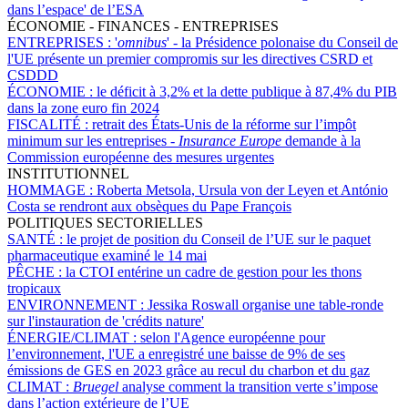
dans l’espace' de l’ESA
ÉCONOMIE - FINANCES - ENTREPRISES
ENTREPRISES :
'
omnibus
' - la Présidence polonaise du Conseil de
l'UE présente un premier compromis sur les directives CSRD et
CSDDD
ÉCONOMIE :
le déficit à 3,2% et la dette publique à 87,4% du PIB
dans la zone euro fin 2024
FISCALITÉ :
retrait des États-Unis de la réforme sur l’impôt
minimum sur les entreprises -
Insurance Europe
demande à la
Commission européenne des mesures urgentes
INSTITUTIONNEL
HOMMAGE :
Roberta Metsola, Ursula von der Leyen et António
Costa se rendront aux obsèques du Pape François
POLITIQUES SECTORIELLES
SANTÉ :
le projet de position du Conseil de l’UE sur le paquet
pharmaceutique examiné le 14 mai
PÊCHE :
la CTOI entérine un cadre de gestion pour les thons
tropicaux
ENVIRONNEMENT :
Jessika Roswall organise une table-ronde
sur l'instauration de 'crédits nature'
ÉNERGIE/CLIMAT :
selon l'Agence européenne pour
l’environnement, l'UE a enregistré une baisse de 9% de ses
émissions de GES en 2023 grâce au recul du charbon et du gaz
CLIMAT :
Bruegel
analyse comment la transition verte s’impose
dans l’action extérieure de l’UE