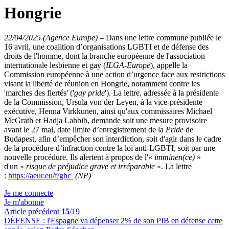
Hongrie
22/04/2025 (Agence Europe)
–
Dans une lettre commune publiée le
16 avril, une coalition d’organisations LGBTI et de défense des
droits de l'homme, dont la branche européenne de l'association
internationale lesbienne et gay (
ILGA-Europe
), appelle la
Commission européenne à une action d’urgence face aux restrictions
visant la liberté de réunion en Hongrie, notamment contre les
'marches des fiertés' ('
gay pride
'). La lettre, adressée à la présidente
de la Commission, Ursula von der Leyen, à la vice-présidente
exécutive, Henna Virkkunen, ainsi qu'aux commissaires Michael
McGrath et Hadja Lahbib, demande soit une mesure provisoire
avant le 27 mai, date limite d’enregistrement de la
Pride
de
Budapest, afin d’empêcher son interdiction, soit d'agir dans le cadre
de la procédure d’infraction contre la loi anti-LGBTI, soit par une
nouvelle procédure. Ils alertent à propos de l'«
imminen(ce)
»
d'un «
risque de préjudice grave et irréparable
». La lettre
:
https://aeur.eu/f/ghc
(NP)
Je me connecte
Je m'abonne
Article précédent
15
/19
DÉFENSE :
l'Espagne va dépenser 2% de son PIB en défense cette