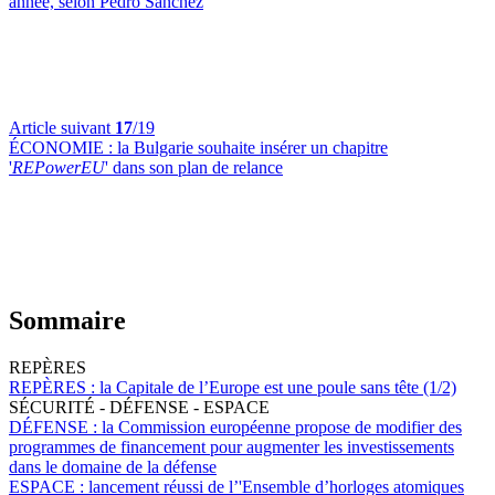
année, selon Pedro Sánchez
Article suivant
17
/19
ÉCONOMIE :
la Bulgarie souhaite insérer un chapitre
'
REPowerEU
' dans son plan de relance
Sommaire
REPÈRES
REPÈRES :
la Capitale de l’Europe est une poule sans tête (1/2)
SÉCURITÉ - DÉFENSE - ESPACE
DÉFENSE :
la Commission européenne propose de modifier des
programmes de financement pour augmenter les investissements
dans le domaine de la défense
ESPACE :
lancement réussi de l’'Ensemble d’horloges atomiques