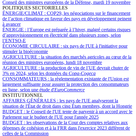
Conseil des ministres européens de la Défense, mardi 19 novembre
POLITIQUES SECTORIELLES
ÉNERGIE/CLIMAT :
COP29, les négociations sur le financement
de l’action climatique en faveur des pays en développement peinent
à avancer
ÉNERGIE :
l’Europe est préparée à l’hiver, malgré certains risques
d’approvisionnement en électricité dans plusieurs zones, selon
l’ENTSO-E
ÉCONOMIE CIRCULAIRE :
six pays de l'UE à l'initiative pour
stimuler la bioéconomie
AGRICULTURE :
la situation des marchés agricoles au cœur de la
réunion des ministres européens, lundi 18 novembre
AGRICULTURE :
la production de vin de l’UE devrait chuter de
3% en 2024, selon les données du
Copa-Cogeca
CONSOMMATEURS :
la règlementation existante de l'Union est
largement suffisante pour assurer la protection des consommateurs
en ligne, selon une étude d'
EuroCommerce
INSTITUTIONNEL
AFFAIRES GÉNÉRALES :
les pays de l'UE analyseront la
situation de l'État de droit dans cinq États membres, dont la Hongrie
BUDGET :
le Conseil de l'UE tente de parvenir à un accord avec le
Parlement sur le budget de l'UE pour l'année 2025
BUDGET :
les observations de la Cour des comptes relatives aux
dépenses de cohésion et à la FRR dans l'exercice 2023 diffèrent de
celles de la Commission