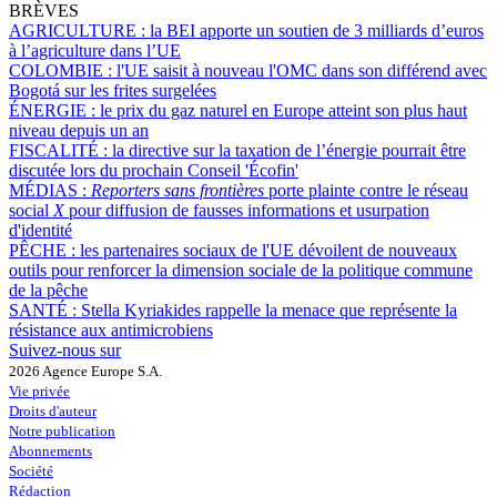
BRÈVES
AGRICULTURE :
la BEI apporte un soutien de 3 milliards d’euros
à l’agriculture dans l’UE
COLOMBIE :
l'UE saisit à nouveau l'OMC dans son différend avec
Bogotá sur les frites surgelées
ÉNERGIE :
le prix du gaz naturel en Europe atteint son plus haut
niveau depuis un an
FISCALITÉ :
la directive sur la taxation de l’énergie pourrait être
discutée lors du prochain Conseil 'Écofin'
MÉDIAS :
Reporters sans frontières
porte plainte contre le réseau
social
X
pour diffusion de fausses informations et usurpation
d'identité
PÊCHE :
les partenaires sociaux de l'UE dévoilent de nouveaux
outils pour renforcer la dimension sociale de la politique commune
de la pêche
SANTÉ :
Stella Kyriakides rappelle la menace que représente la
résistance aux antimicrobiens
Suivez-nous sur
2026 Agence Europe S.A.
Vie privée
Droits d'auteur
Notre publication
Abonnements
Société
Rédaction