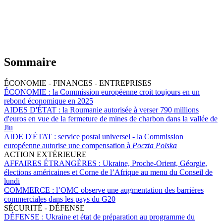
Sommaire
ÉCONOMIE - FINANCES - ENTREPRISES
ÉCONOMIE :
la Commission européenne croit toujours en un
rebond économique en 2025
AIDES D'ÉTAT :
la Roumanie autorisée à verser 790 millions
d'euros en vue de la fermeture de mines de charbon dans la vallée de
Jiu
AIDE D'ÉTAT :
service postal universel - la Commission
européenne autorise une compensation à
Poczta Polska
ACTION EXTÉRIEURE
AFFAIRES ÉTRANGÈRES :
Ukraine, Proche-Orient, Géorgie,
élections américaines et Corne de l’Afrique au menu du Conseil de
lundi
COMMERCE :
l’OMC observe une augmentation des barrières
commerciales dans les pays du G20
SÉCURITÉ - DÉFENSE
DÉFENSE :
Ukraine et état de préparation au programme du