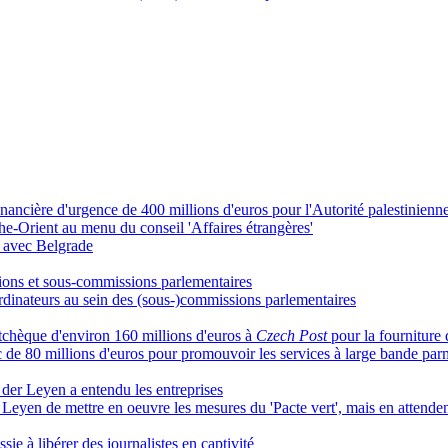
ncière d'urgence de 400 millions d'euros pour l'Autorité palestinienn
che-Orient au menu du conseil 'Affaires étrangères'
s avec Belgrade
ions et sous-commissions parlementaires
inateurs au sein des (sous-)commissions parlementaires
chèque d'environ 160 millions d'euros à
Czech Post
pour la fourniture
 de 80 millions d'euros pour promouvoir les services à large bande pa
 der Leyen a entendu les entreprises
Leyen de mettre en oeuvre les mesures du 'Pacte vert', mais en attende
sie à libérer des journalistes en captivité