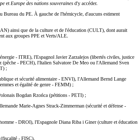
ope
et
Europe des nations souveraines
d'y accéder.
 au Bureau du PE. À gauche de l'hémicycle, d'aucuns estiment
AN) ainsi que de la culture et de l'éducation (CULT), dont aurait
ement aux groupes PPE et Verts/ALE.
rgie - ITRE), l'Espagnol Javier Zarzalejos (libertés civiles, justice
az (pêche - PECH), l'Italien Salvatore De Meo ou l'Allemand Sven
T) ;
ublique et sécurité alimentaire - ENVI), l'Allemand Bernd Lange
femmes et égalité de genre - FEMM) ;
olonais Bogdan Rzońca (pétitions - PETI) ;
'Allemande Marie-Agnes Strack-Zimmerman (sécurité et défense -
'homme - DROI), l'Espagnole Diana Riba i Giner (culture et éducation
 (fiscalité - FISC).