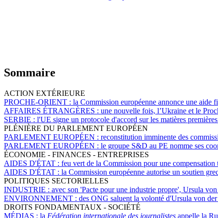
Sommaire
ACTION EXTÉRIEURE
PROCHE-ORIENT :
la Commission européenne annonce une aide fina
AFFAIRES ÉTRANGÈRES :
une nouvelle fois, l’Ukraine et le Pro
SERBIE :
l'UE signe un protocole d'accord sur les matières première
PLÉNIÈRE DU PARLEMENT EUROPÉEN
PARLEMENT EUROPÉEN :
reconstitution imminente des commiss
PARLEMENT EUROPÉEN :
le groupe S&D au PE nomme ses coord
ÉCONOMIE - FINANCES - ENTREPRISES
AIDES D'ÉTAT :
feu vert de la Commission pour une compensation t
AIDES D'ÉTAT :
la Commission européenne autorise un soutien grec
POLITIQUES SECTORIELLES
INDUSTRIE :
avec son 'Pacte pour une industrie propre', Ursula von
ENVIRONNEMENT :
des ONG saluent la volonté d'Ursula von der 
DROITS FONDAMENTAUX - SOCIÉTÉ
MÉDIAS :
la
Fédération internationale des journalistes
appelle la Rus