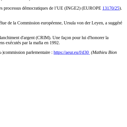
emble des processus démocratiques de l’UE (INGE2) (EUROPE
13170/25
).
 élue de la Commission européenne, Ursula von der Leyen, a suggéré
e blanchiment d'argent (CRIM). Une façon pour lui d'honorer la
ens exécutés par la mafia en 1992.
ous-)commission parlementaire :
https://aeur.eu/f/d30
(Mathieu Bion