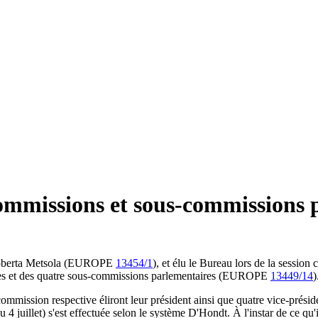
ommissions et sous-commissions 
e Roberta Metsola (EUROPE
13454/1
), et élu le Bureau lors de la sessio
aires et des quatre sous-commissions parlementaires (EUROPE
13449/14
)
 commission respective éliront leur président ainsi que quatre vice-prés
 au 4 juillet) s'est effectuée selon le système D'Hondt. À l'instar de ce