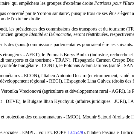
taire' qui empêchera les groupes d'extrême droite
Patriotes pour l'Eur
s concerné par le 'cordon sanitaire', puisque trois de ses élus siègent
n de l'extrême droite.
Hondt, les présidences des commissions des transports et du tourisme (TR
l'ancien groupe
Identité et Démocratie
, seront réattribuées, respectiv
dents des (sous-)commissions parlementaires pourraient être les suivants:
étrangères - AFET), le Polonais Borys Budka (industrie, recherche et éne
onidi transports et du tourisme - TRAN), l'Espagnole Carmen Crespo Dí
t (contrôle budgétaire - CONT), le Polonais Adam Jarubas (santé - SAN
 monétaires - ECON), l'Italien Antonio Decaro (environnement, santé p
éveloppement régional - REGI), l'Espagnole Lina Gálvez (droits des 
eronika Vrecionová (agriculture et développement rural - AGRI), le P
t - DEVE), le Bulgare Ilhan Kyuchyuk (affaires juridiques - JURI), l
 et protection des consommateurs - IMCO), Mounir Satouri (droits de l
aires sociales - EMPL - voir EUROPE
13454/8
), l'Italien Pasquale Tridico