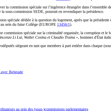
réactiver la commission spéciale sur l’ingérence étrangère dans l’ens
 de la sous-commission SEDE, pourrait en revendiquer la présidence.
n spéciale dédiée à la question du logement, après que la présidente
n au sein du futur Collège (EUROPE
13456/1
).
une commission spéciale sur la criminalité organisée, la corruption et l
ncenzo Li Lui, Walter Cosina et Claudio Traina
», hommes d'État itali
 eurodéputés siégeant en tant que membres à part entière dans chaque (s
s avec Belgrade
inateurs au sein des (sous-)commissions parlementaires