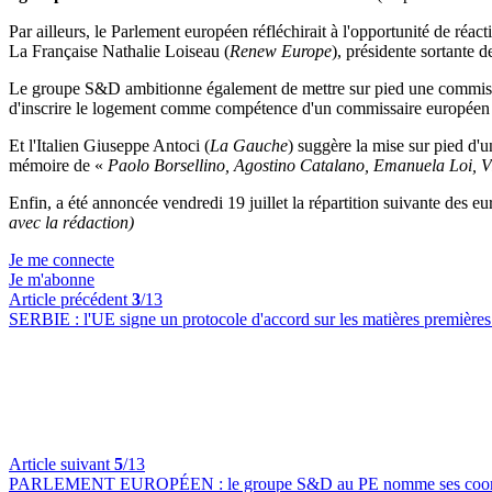
Par ailleurs, le Parlement européen réfléchirait à l'opportunité de 
La Française Nathalie Loiseau (
Renew Europe
), présidente sortante
Le groupe S&D ambitionne également de mettre sur pied une commissio
d'inscrire le logement comme compétence d'un commissaire europée
Et l'Italien Giuseppe Antoci (
La Gauche
) suggère la mise sur pied d'
mémoire de «
Paolo Borsellino, Agostino Catalano, Emanuela Loi, Vi
Enfin, a été annoncée vendredi 19 juillet la répartition suivante des
avec la rédaction)
Je me connecte
Je m'abonne
Article précédent
3
/13
SERBIE :
l'UE signe un protocole d'accord sur les matières première
Article suivant
5
/13
PARLEMENT EUROPÉEN :
le groupe S&D au PE nomme ses coord