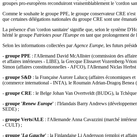
groupes pro-européens reconduiront vraisemblablement le 'cordon sani
Comme le souhaite le groupe PPE, le groupe conservateur CRE n'est pa
que certaines délégations nationales du groupe CRE sont une émanatio
La présence d'un 'cordon sanitaire' signifie que, selon le système D'
hérité le groupe
Patriotes pour l'Europe
en tant que prolongement de 
Selon les informations collectées par
Agence Europe
, les futurs prési
-
groupe PPE
: l'Allemand David McAllister (commission des affaires 
et affaires intérieures - LIBE), la Grecque Elissavet Vozemberg-Vri
Simon (affaires constitutionnelles - AFCO), l'Allemand Niclas Herbs
-
groupe S&D
: la Française Aurore Lalucq (affaires économiques et
(commerce international - INTA), le Roumain Adrian-Dragoş Benea (d
-
groupe CRE
: le Belge Johan Van Overtveldt (BUDG), la Tchèque V
-
groupe '
Renew Europe
'
: l'Irlandais Barry Andrews (développemen
SEDE) ;
-
groupe Verts/ALE
: l'Allemande Anna Cavazzini (marché intérieur
- CULT) ;
-
groupe '
La Gauche
'
: la Finlandaise Li Andersson (emploi et aff