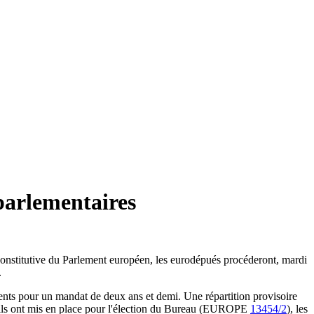
parlementaires
n constitutive du Parlement européen, les eurodépués procéderont, mardi
.
idents pour un mandat de deux ans et demi. Une répartition provisoire
 qu'ils ont mis en place pour l'élection du Bureau (EUROPE
13454/2
), les