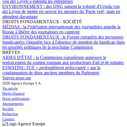
von der Leyen a entendu les entreprises
ENVIRONNEMENT :
des ONG saluent la volonté d'Ursula von
der Leyen de mettre en oeuvre les mesures du 'Pacte vert', mais en
attendent davantage
DROITS FONDAMENTAUX - SOCIÉTÉ
MÉDIAS :
la
Fédération internationale des journalistes
appelle la
Russie à libérer des journalistes en captivité
DROITS FONDAMENTAUX :
le
Forum européen des personnes
handicapées
s'inquiète face à l'absence de mention du handicap dans
les priorités politiques de la prochaine Commission
BRÈVES
AIDES D'ÉTAT :
la Commission européenne approuve le
renforcement du soutien roumain aux producteurs d'ail et de tomates
ESWATINI :
l'UE «
profondément préoccupée
» par la
condamnation de deux anciens membres du Parlement
Suivez-nous sur
2026 Agence Europe S.A.
Vie privée
Droits d'auteur
Notre publication
Abonnements
Société
Rédaction
Contact