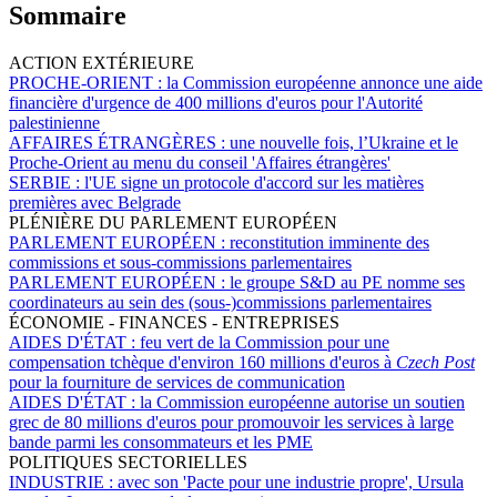
Sommaire
ACTION EXTÉRIEURE
PROCHE-ORIENT :
la Commission européenne annonce une aide
financière d'urgence de 400 millions d'euros pour l'Autorité
palestinienne
AFFAIRES ÉTRANGÈRES :
une nouvelle fois, l’Ukraine et le
Proche-Orient au menu du conseil 'Affaires étrangères'
SERBIE :
l'UE signe un protocole d'accord sur les matières
premières avec Belgrade
PLÉNIÈRE DU PARLEMENT EUROPÉEN
PARLEMENT EUROPÉEN :
reconstitution imminente des
commissions et sous-commissions parlementaires
PARLEMENT EUROPÉEN :
le groupe S&D au PE nomme ses
coordinateurs au sein des (sous-)commissions parlementaires
ÉCONOMIE - FINANCES - ENTREPRISES
AIDES D'ÉTAT :
feu vert de la Commission pour une
compensation tchèque d'environ 160 millions d'euros à
Czech Post
pour la fourniture de services de communication
AIDES D'ÉTAT :
la Commission européenne autorise un soutien
grec de 80 millions d'euros pour promouvoir les services à large
bande parmi les consommateurs et les PME
POLITIQUES SECTORIELLES
INDUSTRIE :
avec son 'Pacte pour une industrie propre', Ursula