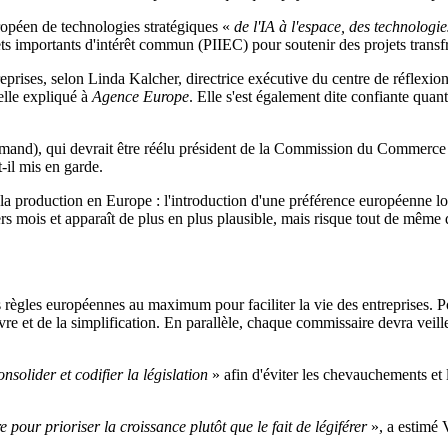
opéen de technologies stratégiques «
de l'IA à l'espace, des technologi
ets importants d'intérêt commun (PIIEC) pour soutenir des projets transfr
ntreprises, selon Linda Kalcher, directrice exécutive du centre de réflexio
elle expliqué à
Agence Europe
. Elle s'est également dite confiante quant
emand), qui devrait être réélu président de la Commission du Commerce
t-il mis en garde.
la production en Europe : l'introduction d'une préférence européenne lor
ers mois et apparaît de plus en plus plausible, mais risque tout de même
 les règles européennes au maximum pour faciliter la vie des entreprise
et de la simplification. En parallèle, chaque commissaire devra veiller
onsolider et codifier la législation
» afin d'éviter les chevauchements et l
 pour prioriser la croissance plutôt que le fait de légiférer
», a estimé 