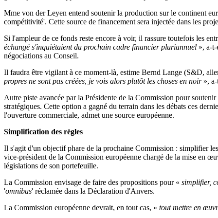
Mme von der Leyen entend soutenir la production sur le continent eur
compétitivité'. Cette source de financement sera injectée dans les proj
Si l'ampleur de ce fonds reste encore à voir, il rassure toutefois les e
échangé s'inquiétaient du prochain cadre financier pluriannuel
», a-t-
négociations au Conseil.
Il faudra être vigilant à ce moment-là, estime Bernd Lange (S&D, all
propres ne sont pas créées, je vois alors plutôt les choses en noir
», a-
Autre piste avancée par la Présidente de la Commission pour soutenir 
stratégiques. Cette option a gagné du terrain dans les débats ces derni
l'ouverture commerciale, admet une source européenne.
Simplification des règles
Il s'agit d'un objectif phare de la prochaine Commission : simplifier
vice-président de la Commission européenne chargé de la mise en œuvre 
législations de son portefeuille.
La Commission envisage de faire des propositions pour «
simplifier, c
'
omnibus
' réclamée dans la Déclaration d'Anvers.
La Commission européenne devrait, en tout cas, «
tout mettre en œuvre