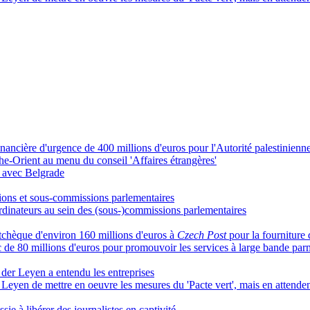
ncière d'urgence de 400 millions d'euros pour l'Autorité palestinienn
che-Orient au menu du conseil 'Affaires étrangères'
s avec Belgrade
ions et sous-commissions parlementaires
inateurs au sein des (sous-)commissions parlementaires
chèque d'environ 160 millions d'euros à
Czech Post
pour la fourniture
 de 80 millions d'euros pour promouvoir les services à large bande pa
 der Leyen a entendu les entreprises
Leyen de mettre en oeuvre les mesures du 'Pacte vert', mais en attende
sie à libérer des journalistes en captivité