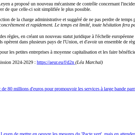
Leyen a proposé un nouveau mécanisme de contrôle concernant l'incidenc
 de que celle-ci soit simplifiée le plus possible.
ction de la charge administrative et suggéré de ne pas perdre de temps 
 concrètement et rapidement. Le temps est limité, toute hésitation fera
es règles, en créant un nouveau statut juridique à l'échelle européenne 
'ils opèrent dans plusieurs pays de l'Union, et d'avoir un ensemble de règ
 les petites entreprises à moyenne capitalisation et les faire bénéfici
mission 2024-2029 :
https://aeur.eu/f/d2n
(Léa Marchal)
 de 80 millions d'euros pour promouvoir les services à large bande pa
Leyen de mettre en oeuvre les mesures du 'Pacte vert', mais en attende