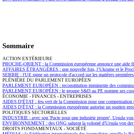
Sommaire
ACTION EXTÉRIEURE
PROCHE-ORIENT :
la Commission européenne annonce une aide fina
AFFAIRES ÉTRANGÈRES :
une nouvelle fois, l’Ukraine et le Pro
SERBIE :
l'UE signe un protocole d'accord sur les matières première
PLÉNIÈRE DU PARLEMENT EUROPÉEN
PARLEMENT EUROPÉEN :
reconstitution imminente des commiss
PARLEMENT EUROPÉEN :
le groupe S&D au PE nomme ses coord
ÉCONOMIE - FINANCES - ENTREPRISES
AIDES D'ÉTAT :
feu vert de la Commission pour une compensation t
AIDES D'ÉTAT :
la Commission européenne autorise un soutien grec
POLITIQUES SECTORIELLES
INDUSTRIE :
avec son 'Pacte pour une industrie propre', Ursula von
ENVIRONNEMENT :
des ONG saluent la volonté d'Ursula von der 
DROITS FONDAMENTAUX - SOCIÉTÉ
MÉDIAS :
la
Fédération internationale des journalistes
appelle la Rus