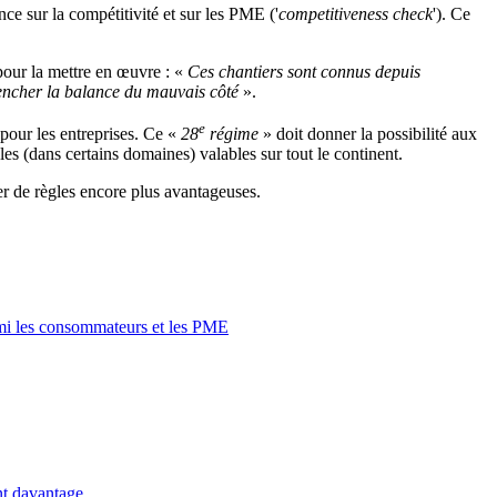
e sur la compétitivité et sur les PME ('
competitiveness check
'). Ce
pour la mettre en œuvre : «
Ces chantiers sont connus depuis
 pencher la balance du mauvais côté
».
e
pour les entreprises. Ce «
28
régime
» doit donner la possibilité aux
les (dans certains domaines) valables sur tout le continent.
er de règles encore plus avantageuses.
rmi les consommateurs et les PME
nt davantage