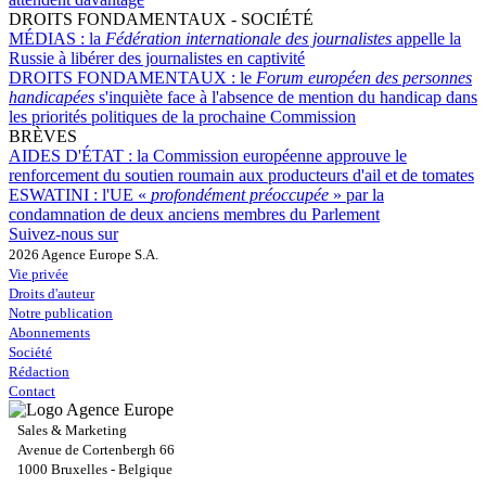
DROITS FONDAMENTAUX - SOCIÉTÉ
MÉDIAS :
la
Fédération internationale des journalistes
appelle la
Russie à libérer des journalistes en captivité
DROITS FONDAMENTAUX :
le
Forum européen des personnes
handicapées
s'inquiète face à l'absence de mention du handicap dans
les priorités politiques de la prochaine Commission
BRÈVES
AIDES D'ÉTAT :
la Commission européenne approuve le
renforcement du soutien roumain aux producteurs d'ail et de tomates
ESWATINI :
l'UE «
profondément préoccupée
» par la
condamnation de deux anciens membres du Parlement
Suivez-nous sur
2026 Agence Europe S.A.
Vie privée
Droits d'auteur
Notre publication
Abonnements
Société
Rédaction
Contact
Sales & Marketing
Avenue de Cortenbergh 66
1000 Bruxelles - Belgique