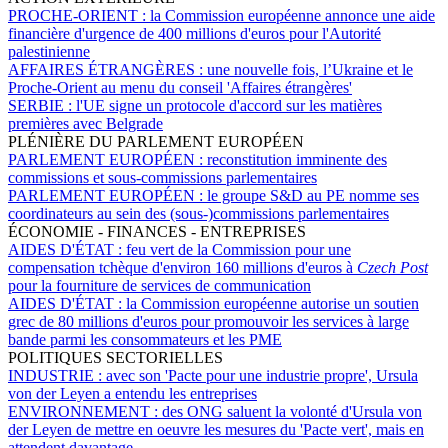
PROCHE-ORIENT :
la Commission européenne annonce une aide
financière d'urgence de 400 millions d'euros pour l'Autorité
palestinienne
AFFAIRES ÉTRANGÈRES :
une nouvelle fois, l’Ukraine et le
Proche-Orient au menu du conseil 'Affaires étrangères'
SERBIE :
l'UE signe un protocole d'accord sur les matières
premières avec Belgrade
PLÉNIÈRE DU PARLEMENT EUROPÉEN
PARLEMENT EUROPÉEN :
reconstitution imminente des
commissions et sous-commissions parlementaires
PARLEMENT EUROPÉEN :
le groupe S&D au PE nomme ses
coordinateurs au sein des (sous-)commissions parlementaires
ÉCONOMIE - FINANCES - ENTREPRISES
AIDES D'ÉTAT :
feu vert de la Commission pour une
compensation tchèque d'environ 160 millions d'euros à
Czech Post
pour la fourniture de services de communication
AIDES D'ÉTAT :
la Commission européenne autorise un soutien
grec de 80 millions d'euros pour promouvoir les services à large
bande parmi les consommateurs et les PME
POLITIQUES SECTORIELLES
INDUSTRIE :
avec son 'Pacte pour une industrie propre', Ursula
von der Leyen a entendu les entreprises
ENVIRONNEMENT :
des ONG saluent la volonté d'Ursula von
der Leyen de mettre en oeuvre les mesures du 'Pacte vert', mais en
attendent davantage