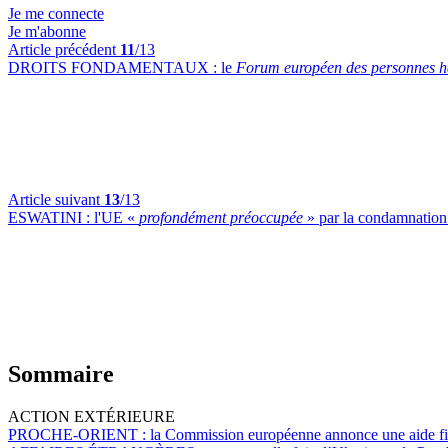
Je me connecte
Je m'abonne
Article précédent
11
/13
DROITS FONDAMENTAUX :
le
Forum européen des personnes h
Article suivant
13
/13
ESWATINI :
l'UE «
profondément préoccupée
» par la condamnation
Sommaire
ACTION EXTÉRIEURE
PROCHE-ORIENT :
la Commission européenne annonce une aide fina