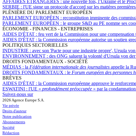
AFFAIRES ÉTRANGÈRES :
une nouvelle fois, l’Ukraine et le Pro
SERBIE :
l'UE signe un protocole d'accord sur les matières première
PLÉNIÈRE DU PARLEMENT EUROPÉEN
PARLEMENT EUROPÉEN :
reconstitution imminente des commiss
PARLEMENT EUROPÉEN :
le groupe S&D au PE nomme ses coord
ÉCONOMIE - FINANCES - ENTREPRISES
AIDES D'ÉTAT :
feu vert de la Commission pour une compensation t
AIDES D'ÉTAT :
la Commission européenne autorise un soutien grec
POLITIQUES SECTORIELLES
INDUSTRIE :
avec son 'Pacte pour une industrie propre', Ursula von
ENVIRONNEMENT :
des ONG saluent la volonté d'Ursula von der 
DROITS FONDAMENTAUX - SOCIÉTÉ
MÉDIAS :
la
Fédération internationale des journalistes
appelle la Rus
DROITS FONDAMENTAUX :
le
Forum européen des personnes h
BRÈVES
AIDES D'ÉTAT :
la Commission européenne approuve le renforcement
ESWATINI :
l'UE «
profondément préoccupée
» par la condamnation
Suivez-nous sur
2026 Agence Europe S.A.
Vie privée
Droits d'auteur
Notre publication
Abonnements
Société
Rédaction