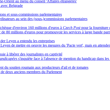
che-Orient au menu du conseil 'Affaires étrangères'
s avec Belgrade
ions et sous-commissions parlementaires
inateurs au sein des (sous-)commissions parlementaires
chèque d'environ 160 millions d'euros à
Czech Post
pour la fourniture
 de 80 millions d'euros pour promouvoir les services à large bande pa
 der Leyen a entendu les entreprises
Leyen de mettre en oeuvre les mesures du 'Pacte vert', mais en attende
sie à libérer des journalistes en captivité
andicapées
s'inquiète face à l'absence de mention du handicap dans les
 du soutien roumain aux producteurs d'ail et de tomates
 de deux anciens membres du Parlement