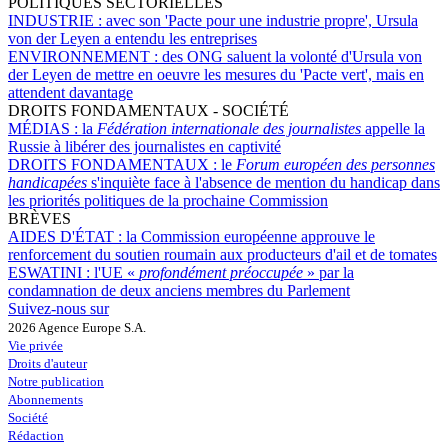
POLITIQUES SECTORIELLES
INDUSTRIE :
avec son 'Pacte pour une industrie propre', Ursula
von der Leyen a entendu les entreprises
ENVIRONNEMENT :
des ONG saluent la volonté d'Ursula von
der Leyen de mettre en oeuvre les mesures du 'Pacte vert', mais en
attendent davantage
DROITS FONDAMENTAUX - SOCIÉTÉ
MÉDIAS :
la
Fédération internationale des journalistes
appelle la
Russie à libérer des journalistes en captivité
DROITS FONDAMENTAUX :
le
Forum européen des personnes
handicapées
s'inquiète face à l'absence de mention du handicap dans
les priorités politiques de la prochaine Commission
BRÈVES
AIDES D'ÉTAT :
la Commission européenne approuve le
renforcement du soutien roumain aux producteurs d'ail et de tomates
ESWATINI :
l'UE «
profondément préoccupée
» par la
condamnation de deux anciens membres du Parlement
Suivez-nous sur
2026 Agence Europe S.A.
Vie privée
Droits d'auteur
Notre publication
Abonnements
Société
Rédaction