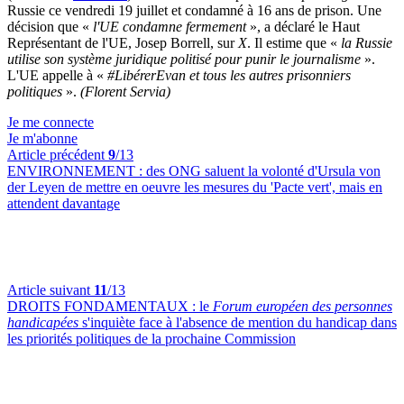
Russie ce vendredi 19 juillet et condamné à 16 ans de prison. Une
décision que «
l'UE condamne fermement
», a déclaré le Haut
Représentant de l'UE, Josep Borrell, sur
X
. Il estime que «
la Russie
utilise son système juridique politisé pour punir le journalisme
».
L'UE appelle à «
#LibérerEvan et tous les autres prisonniers
politiques
».
(Florent Servia)
Je me connecte
Je m'abonne
Article précédent
9
/13
ENVIRONNEMENT :
des ONG saluent la volonté d'Ursula von
der Leyen de mettre en oeuvre les mesures du 'Pacte vert', mais en
attendent davantage
Article suivant
11
/13
DROITS FONDAMENTAUX :
le
Forum européen des personnes
handicapées
s'inquiète face à l'absence de mention du handicap dans
les priorités politiques de la prochaine Commission