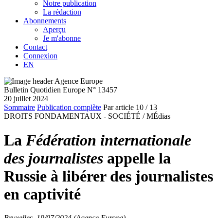
Notre publication
La rédaction
Abonnements
Aperçu
Je m'abonne
Contact
Connexion
EN
Bulletin Quotidien Europe N° 13457
20 juillet 2024
Sommaire
Publication complète
Par article
10
/ 13
DROITS FONDAMENTAUX - SOCIÉTÉ /
MÉdias
La
Fédération internationale
des journalistes
appelle la
Russie à libérer des journalistes
en captivité
Bruxelles, 19/07/2024 (Agence Europe)