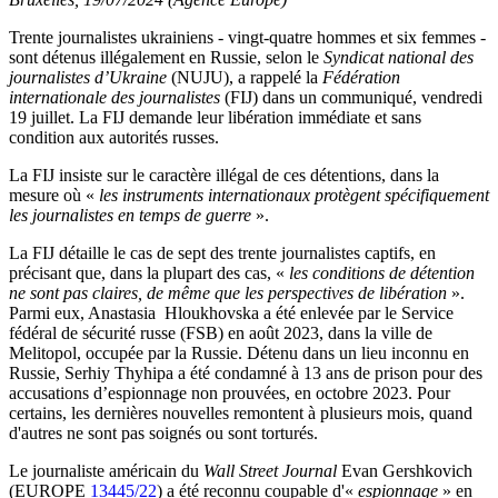
Trente journalistes ukrainiens - vingt-quatre hommes et six femmes -
sont détenus illégalement en Russie, selon le
Syndicat national des
journalistes d’Ukraine
(NUJU), a rappelé la
Fédération
internationale des journalistes
(FIJ) dans un communiqué, vendredi
19 juillet. La FIJ demande leur libération immédiate et sans
condition aux autorités russes.
La FIJ insiste sur le caractère illégal de ces détentions, dans la
mesure où «
les instruments internationaux protègent spécifiquement
les journalistes en temps de guerre
».
La FIJ détaille le cas de sept des trente journalistes captifs, en
précisant que, dans la plupart des cas, «
les conditions de détention
ne sont pas claires, de même que les perspectives de libération
».
Parmi eux, Anastasia Hloukhovska a été enlevée par le Service
fédéral de sécurité russe (FSB) en août 2023, dans la ville de
Melitopol, occupée par la Russie. Détenu dans un lieu inconnu en
Russie, Serhiy Thyhipa a été condamné à 13 ans de prison pour des
accusations d’espionnage non prouvées, en octobre 2023. Pour
certains, les dernières nouvelles remontent à plusieurs mois, quand
d'autres ne sont pas soignés ou sont torturés.
Le journaliste américain du
Wall Street Journal
Evan Gershkovich
(EUROPE
13445/22
) a été reconnu coupable d'«
espionnage
» en