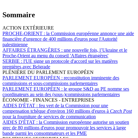
Sommaire
ACTION EXTÉRIEURE
PROCHE-ORIENT :
la Commission européenne annonce une aide
financière d'urgence de 400 millions d'euros pour l'Autorité
palestinienne
AFFAIRES ÉTRANGÈRES :
une nouvelle fois, l’Ukraine et le
Proche-Orient au menu du conseil 'Affaires étrangères'
SERBIE :
l'UE signe un protocole d'accord sur les matières
premières avec Belgrade
PLÉNIÈRE DU PARLEMENT EUROPÉEN
PARLEMENT EUROPÉEN :
reconstitution imminente des
commissions et sous-commissions parlementaires
PARLEMENT EUROPÉEN :
le groupe S&D au PE nomme ses
coordinateurs au sein des (sous-)commissions parlementaires
ÉCONOMIE - FINANCES - ENTREPRISES
AIDES D'ÉTAT :
feu vert de la Commission pour une
compensation tchèque d'environ 160 millions d'euros à
Czech Post
pour la fourniture de services de communication
AIDES D'ÉTAT :
la Commission européenne autorise un soutien
grec de 80 millions d'euros pour promouvoir les services à large
bande parmi les consommateurs et les PME