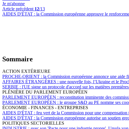
Je m'abonne
Article précédent
12
/13
AIDES D'ÉTAT :
la Commission européenne approuve le renforcement
Sommaire
ACTION EXTÉRIEURE
PROCHE-ORIENT :
la Commission européenne annonce une aide fina
AFFAIRES ÉTRANGÈRES :
une nouvelle fois, l’Ukraine et le Pro
SERBIE :
l'UE signe un protocole d'accord sur les matières première
PLÉNIÈRE DU PARLEMENT EUROPÉEN
PARLEMENT EUROPÉEN :
reconstitution imminente des commiss
PARLEMENT EUROPÉEN :
le groupe S&D au PE nomme ses coord
ÉCONOMIE - FINANCES - ENTREPRISES
AIDES D'ÉTAT :
feu vert de la Commission pour une compensation t
AIDES D'ÉTAT :
la Commission européenne autorise un soutien grec
POLITIQUES SECTORIELLES
INDUSTRIE :
avec son 'Pacte pour une industrie propre', Ursula von