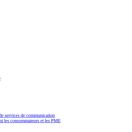
e
 de services de communication
rmi les consommateurs et les PME