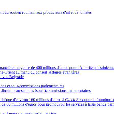
 du soutien roumain aux producteurs d'ail et de tomates
ncière d'urgence de 400 millions d'euros pour l'Autorité palestinienn
che-Orient au menu du conseil 'Affaires étrangères'
s avec Belgrade
ions et sous-commissions parlementaires
inateurs au sein des (sous-)commissions parlementaires
chèque d'environ 160 millions d'euros à
Czech Post
pour la fourniture
 de 80 millions d'euros pour promouvoir les services à large bande pa
 der Leyen a entendu les entreprises