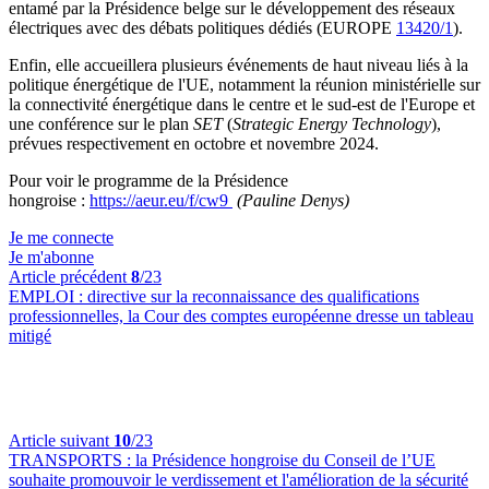
entamé par la Présidence belge sur le développement des réseaux
électriques avec des débats politiques dédiés (EUROPE
13420/1
).
Enfin, elle accueillera plusieurs événements de haut niveau liés à la
politique énergétique de l'UE, notamment la réunion ministérielle sur
la connectivité énergétique dans le centre et le sud-est de l'Europe et
une conférence sur le plan
SET
(
Strategic Energy Technology
),
prévues respectivement en octobre et novembre 2024.
Pour voir le programme de la Présidence
hongroise :
https://aeur.eu/f/cw9
(Pauline Denys)
Je me connecte
Je m'abonne
Article précédent
8
/23
EMPLOI :
directive sur la reconnaissance des qualifications
professionnelles, la Cour des comptes européenne dresse un tableau
mitigé
Article suivant
10
/23
TRANSPORTS :
la Présidence hongroise du Conseil de l’UE
souhaite promouvoir le verdissement et l'amélioration de la sécurité