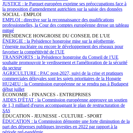
JUSTICE :
le Parquet européen exprime ses préoccupations face à
la proposition d'amendement autrichien sur la saisie des données
SOCIAL - EMPLOI
EMPLOI :
directive sur la reconnaissance des qualifications
professionnelles, la Cour des comptes européenne dresse un tableau
mitigé
PRÉSIDENCE HONGROISE DU CONSEIL DE L'UE
ÉNERGIE :
la Présidence hongroise mise sur la géothermie,
l’énergie nucléaire ou encore le développement des réseaux pour
favoriser la compétitivité de l’UE
TRANSPORTS :
la Présidence hongroise du Conseil de l’UE
souhaite promouvoir le verdissement et l'amélioration de la sécurité
du secteur
AGRICULTURE :
PAC post-2027, suivi de la crise et pratiques
commerciales déloyales sont les sujets prioritaires de la Hongrie
HU24EU :
la Commission européenne ne se rendra pas à Budapest
début juillet
ÉCONOMIE - FINANCES - ENTREPRISES
AIDES D'ÉTAT :
la Commission européenne approuve un soutien
de 1,3 milliard d'euros accompagnant le plan de restructuration de
SAS
ÉDUCATION - JEUNESSE - CULTURE - SPORT
ÉDUCATION :
la Commission démontre une forte diminution de la
part des dépenses publiques investies en 2022 par rapport à la
période pré-pandémie