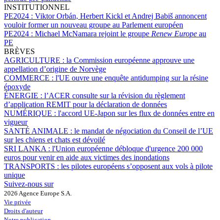
INSTITUTIONNEL
PE2024 :
Viktor Orbán, Herbert Kickl et Andrej Babiš annoncent
vouloir former un nouveau groupe au Parlement européen
PE2024 :
Michael McNamara rejoint le groupe
Renew Europe
au
PE
BRÈVES
AGRICULTURE :
la Commission européenne approuve une
appellation d’origine de Norvège
COMMERCE :
l'UE ouvre une enquête antidumping sur la résine
époxyde
ÉNERGIE :
l’ACER consulte sur la révision du règlement
d’application REMIT pour la déclaration de données
NUMÉRIQUE :
l'accord UE-Japon sur les flux de données entre en
vigueur
SANTÉ ANIMALE :
le mandat de négociation du Conseil de l’UE
sur les chiens et chats est dévoilé
SRI LANKA :
l'Union européenne débloque d'urgence 200 000
euros pour venir en aide aux victimes des inondations
TRANSPORTS :
les pilotes européens s’opposent aux vols à pilote
unique
Suivez-nous sur
2026 Agence Europe S.A.
Vie privée
Droits d'auteur
Notre publication