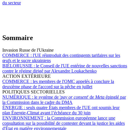
du secteur
Sommaire
Invasion Russe de l'Ukraine
COMMERCE :
l'UE réintroduit des contingents tarifaires sur les
œufs et le sucre ukrainiens
BIÉLORUSSIE :
le Conseil de l'UE entérine de nouvelles sanctions
contre le régime dirigé par Alexandre Loukachenko
ACTION EXTÉRIEURE
COMMERCE :
les membres de l'OMC appelés à conclure la
deuxième phase de l'accord sur la pêche en juillet
POLITIQUES SECTORIELLES
NUMÉRIQUE :
le système de '
pay or consent
' de
Meta
épinglé par
la Commission dans le cadre du DMA
ÉNERGIE :
seuls quatre États membres de l'UE ont soumis leur
plan Énergie-Climat avant l’échéance du 30 juin
ENVIRONNEMENT :
la Commission européenne lance une
consultation sur la possibilité de contester devant la justice les aides
d'État en matière environnementale