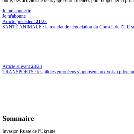
outre, des activités de nettoyage seront menées pour empêcher la prol
Je me connecte
Je m'abonne
Article précédent
21
/23
SANTÉ ANIMALE :
le mandat de négociation du Conseil de l’UE sur
Article suivant
23
/23
TRANSPORTS :
les pilotes européens s’opposent aux vols à pilote 
Sommaire
Invasion Russe de l'Ukraine