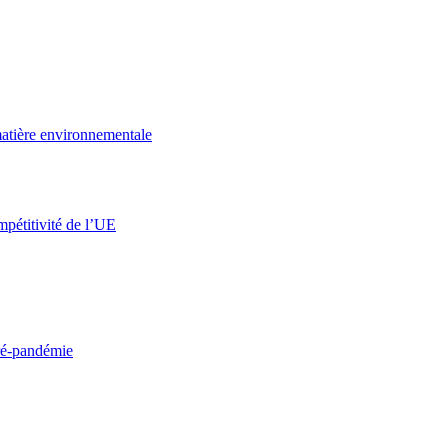
 matière environnementale
mpétitivité de l’UE
pré-pandémie