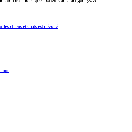
ifération des moustiques porteurs de la dengue.
(BD)
 les chiens et chats est dévoilé
unique