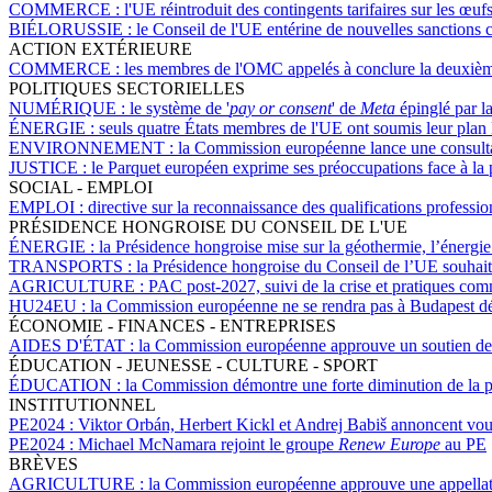
COMMERCE :
l'UE réintroduit des contingents tarifaires sur les œufs
BIÉLORUSSIE :
le Conseil de l'UE entérine de nouvelles sanctions
ACTION EXTÉRIEURE
COMMERCE :
les membres de l'OMC appelés à conclure la deuxième 
POLITIQUES SECTORIELLES
NUMÉRIQUE :
le système de '
pay or consent
' de
Meta
épinglé par 
ÉNERGIE :
seuls quatre États membres de l'UE ont soumis leur plan
ENVIRONNEMENT :
la Commission européenne lance une consultati
JUSTICE :
le Parquet européen exprime ses préoccupations face à la 
SOCIAL - EMPLOI
EMPLOI :
directive sur la reconnaissance des qualifications profess
PRÉSIDENCE HONGROISE DU CONSEIL DE L'UE
ÉNERGIE :
la Présidence hongroise mise sur la géothermie, l’énergi
TRANSPORTS :
la Présidence hongroise du Conseil de l’UE souhaite
AGRICULTURE :
PAC post-2027, suivi de la crise et pratiques comm
HU24EU :
la Commission européenne ne se rendra pas à Budapest déb
ÉCONOMIE - FINANCES - ENTREPRISES
AIDES D'ÉTAT :
la Commission européenne approuve un soutien de 1
ÉDUCATION - JEUNESSE - CULTURE - SPORT
ÉDUCATION :
la Commission démontre une forte diminution de la p
INSTITUTIONNEL
PE2024 :
Viktor Orbán, Herbert Kickl et Andrej Babiš annoncent vo
PE2024 :
Michael McNamara rejoint le groupe
Renew Europe
au PE
BRÈVES
AGRICULTURE :
la Commission européenne approuve une appellat