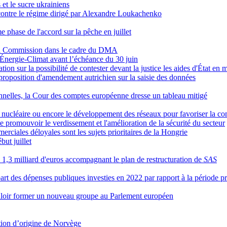
 et le sucre ukrainiens
 contre le régime dirigé par Alexandre Loukachenko
phase de l'accord sur la pêche en juillet
la Commission dans le cadre du DMA
 Énergie-Climat avant l’échéance du 30 juin
on sur la possibilité de contester devant la justice les aides d'État en
proposition d'amendement autrichien sur la saisie des données
ionnelles, la Cour des comptes européenne dresse un tableau mitigé
e nucléaire ou encore le développement des réseaux pour favoriser la co
 promouvoir le verdissement et l'amélioration de la sécurité du secteur
erciales déloyales sont les sujets prioritaires de la Hongrie
ut juillet
,3 milliard d'euros accompagnant le plan de restructuration de
SAS
art des dépenses publiques investies en 2022 par rapport à la période 
uloir former un nouveau groupe au Parlement européen
ion d’origine de Norvège