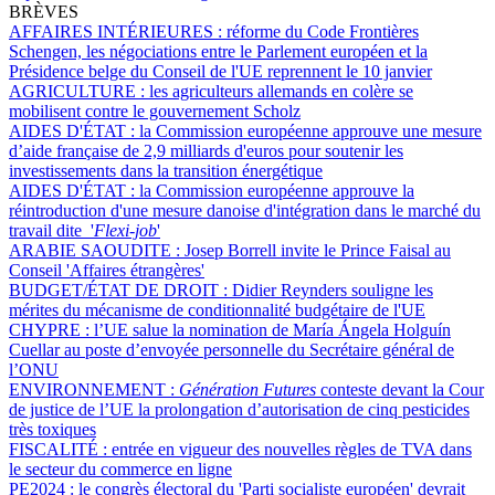
BRÈVES
AFFAIRES INTÉRIEURES :
réforme du Code Frontières
Schengen, les négociations entre le Parlement européen et la
Présidence belge du Conseil de l'UE reprennent le 10 janvier
AGRICULTURE :
les agriculteurs allemands en colère se
mobilisent contre le gouvernement Scholz
AIDES D'ÉTAT :
la Commission européenne approuve une mesure
d’aide française de 2,9 milliards d'euros pour soutenir les
investissements dans la transition énergétique
AIDES D'ÉTAT :
la Commission européenne approuve la
réintroduction d'une mesure danoise d'intégration dans le marché du
travail dite '
Flexi-job
'
ARABIE SAOUDITE :
Josep Borrell invite le Prince Faisal au
Conseil 'Affaires étrangères'
BUDGET/ÉTAT DE DROIT :
Didier Reynders souligne les
mérites du mécanisme de conditionnalité budgétaire de l'UE
CHYPRE :
l’UE salue la nomination de María Ángela Holguín
Cuellar au poste d’envoyée personnelle du Secrétaire général de
l’ONU
ENVIRONNEMENT :
Génération Futures
conteste devant la Cour
de justice de l’UE la prolongation d’autorisation de cinq pesticides
très toxiques
FISCALITÉ :
entrée en vigueur des nouvelles règles de TVA dans
le secteur du commerce en ligne
PE2024 :
le congrès électoral du 'Parti socialiste européen' devrait