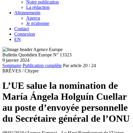
Notre publication
La rédaction
Abonnements
Aperçu
Je m'abonne
Contact
Connexion
EN
Bulletin Quotidien Europe N° 13323
9 janvier 2024
Sommaire
Publication complète
Par article
20
/ 24
BRÈVES /
Chypre
L’UE salue la nomination de
María Ángela Holguín Cuellar
au poste d’envoyée personnelle
du Secrétaire général de l’ONU
08/01/2024 (Agence Europe)
–
Le Haut Représentant de l’Union