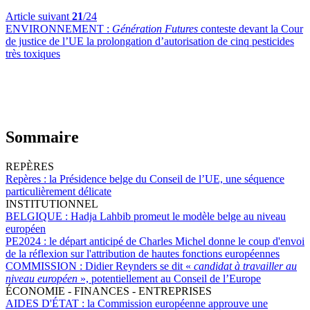
Article suivant
21
/24
ENVIRONNEMENT :
Génération Futures
conteste devant la Cour
de justice de l’UE la prolongation d’autorisation de cinq pesticides
très toxiques
Sommaire
REPÈRES
Repères :
la Présidence belge du Conseil de l’UE, une séquence
particulièrement délicate
INSTITUTIONNEL
BELGIQUE :
Hadja Lahbib promeut le modèle belge au niveau
européen
PE2024 :
le départ anticipé de Charles Michel donne le coup d'envoi
de la réflexion sur l'attribution de hautes fonctions européennes
COMMISSION :
Didier Reynders se dit «
candidat à travailler au
niveau européen
», potentiellement au Conseil de l’Europe
ÉCONOMIE - FINANCES - ENTREPRISES
AIDES D'ÉTAT :
la Commission européenne approuve une