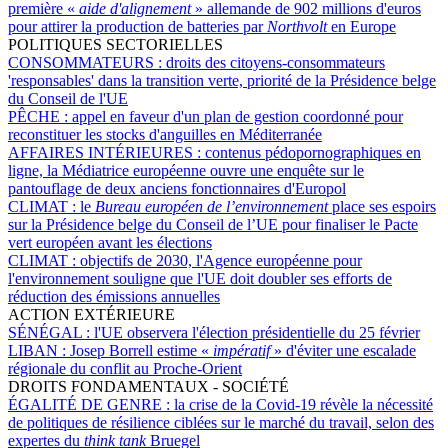
première «
aide d'alignement
» allemande de 902 millions d'euros
pour attirer la production de batteries par
Northvolt
en Europe
POLITIQUES SECTORIELLES
CONSOMMATEURS :
droits des citoyens-consommateurs
'responsables' dans la transition verte, priorité de la Présidence belge
du Conseil de l'UE
PÊCHE :
appel en faveur d'un plan de gestion coordonné pour
reconstituer les stocks d'anguilles en Méditerranée
AFFAIRES INTÉRIEURES :
contenus pédopornographiques en
ligne, la Médiatrice européenne ouvre une enquête sur le
pantouflage de deux anciens fonctionnaires d'Europol
CLIMAT :
le
Bureau européen de l’environnement
place ses espoirs
sur la Présidence belge du Conseil de l’UE pour finaliser le Pacte
vert européen avant les élections
CLIMAT :
objectifs de 2030, l'Agence européenne pour
l'environnement souligne que l'UE doit doubler ses efforts de
réduction des émissions annuelles
ACTION EXTÉRIEURE
SÉNÉGAL :
l'UE observera l'élection présidentielle du 25 février
LIBAN :
Josep Borrell estime «
impératif
» d'éviter une escalade
régionale du conflit au Proche-Orient
DROITS FONDAMENTAUX - SOCIÉTÉ
ÉGALITÉ DE GENRE :
la crise de la Covid-19 révèle la nécessité
de politiques de résilience ciblées sur le marché du travail, selon des
expertes du
think tank
Bruegel