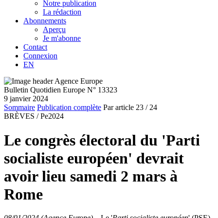
Notre publication
La rédaction
Abonnements
Aperçu
Je m'abonne
Contact
Connexion
EN
Bulletin Quotidien Europe N° 13323
9 janvier 2024
Sommaire
Publication complète
Par article
23
/ 24
BRÈVES /
Pe2024
Le congrès électoral du 'Parti
socialiste européen' devrait
avoir lieu samedi 2 mars à
Rome
08/01/2024 (Agence Europe)
–
Le '
Parti socialiste européen
' (PSE)