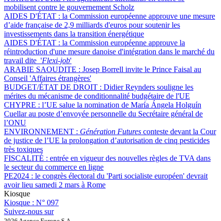
mobilisent contre le gouvernement Scholz
AIDES D'ÉTAT :
la Commission européenne approuve une mesure
d’aide française de 2,9 milliards d'euros pour soutenir les
investissements dans la transition énergétique
AIDES D'ÉTAT :
la Commission européenne approuve la
réintroduction d'une mesure danoise d'intégration dans le marché du
travail dite '
Flexi-job
'
ARABIE SAOUDITE :
Josep Borrell invite le Prince Faisal au
Conseil 'Affaires étrangères'
BUDGET/ÉTAT DE DROIT :
Didier Reynders souligne les
mérites du mécanisme de conditionnalité budgétaire de l'UE
CHYPRE :
l’UE salue la nomination de María Ángela Holguín
Cuellar au poste d’envoyée personnelle du Secrétaire général de
l’ONU
ENVIRONNEMENT :
Génération Futures
conteste devant la Cour
de justice de l’UE la prolongation d’autorisation de cinq pesticides
très toxiques
FISCALITÉ :
entrée en vigueur des nouvelles règles de TVA dans
le secteur du commerce en ligne
PE2024 :
le congrès électoral du 'Parti socialiste européen' devrait
avoir lieu samedi 2 mars à Rome
Kiosque
Kiosque :
N° 097
Suivez-nous sur
2026 Agence Europe S.A.