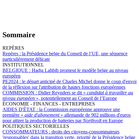
Sommaire
REPÈRES
Repères :
la Présidence belge du Conseil de l’UE, une séquence
particulièrement délicate
INSTITUTIONNEL
BELGIQUE :
Hadja Lahbib promeut le modèle belge au niveau
européen
PE2024 :
le départ anticipé de Charles Michel donne le coup d'envoi
de la réflexion sur l'attribution de hautes fonctions européennes
COMMISSION :
Didier Reynders se dit «
candidat à travailler au
niveau européen
», potentiellement au Conseil de l’Europe
ÉCONOMIE - FINANCES - ENTREPRISES
AIDES D'ÉTAT :
la Commission européenne approuve une
première «
aide d'alignement
» allemande de 902 millions d'euros
pour attirer la production de batteries par
Northvolt
en Europe
POLITIQUES SECTORIELLES
CONSOMMATEURS :
droits des citoyens-consommateurs
'responsables' dans la transition verte, priorité de la Présidence belge