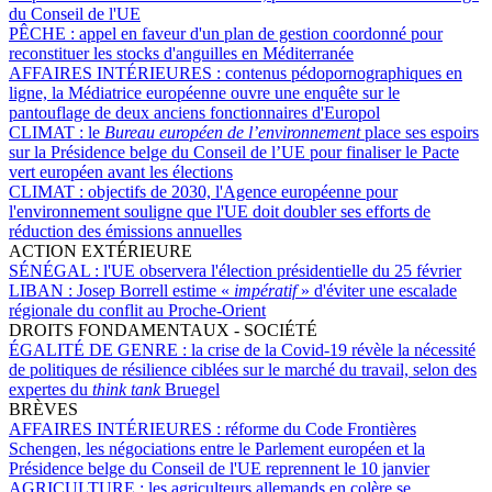
du Conseil de l'UE
PÊCHE :
appel en faveur d'un plan de gestion coordonné pour
reconstituer les stocks d'anguilles en Méditerranée
AFFAIRES INTÉRIEURES :
contenus pédopornographiques en
ligne, la Médiatrice européenne ouvre une enquête sur le
pantouflage de deux anciens fonctionnaires d'Europol
CLIMAT :
le
Bureau européen de l’environnement
place ses espoirs
sur la Présidence belge du Conseil de l’UE pour finaliser le Pacte
vert européen avant les élections
CLIMAT :
objectifs de 2030, l'Agence européenne pour
l'environnement souligne que l'UE doit doubler ses efforts de
réduction des émissions annuelles
ACTION EXTÉRIEURE
SÉNÉGAL :
l'UE observera l'élection présidentielle du 25 février
LIBAN :
Josep Borrell estime «
impératif
» d'éviter une escalade
régionale du conflit au Proche-Orient
DROITS FONDAMENTAUX - SOCIÉTÉ
ÉGALITÉ DE GENRE :
la crise de la Covid-19 révèle la nécessité
de politiques de résilience ciblées sur le marché du travail, selon des
expertes du
think tank
Bruegel
BRÈVES
AFFAIRES INTÉRIEURES :
réforme du Code Frontières
Schengen, les négociations entre le Parlement européen et la
Présidence belge du Conseil de l'UE reprennent le 10 janvier
AGRICULTURE :
les agriculteurs allemands en colère se