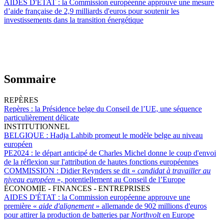
AIDES D'ÉTAT :
la Commission européenne approuve une mesure
d’aide française de 2,9 milliards d'euros pour soutenir les
investissements dans la transition énergétique
Sommaire
REPÈRES
Repères :
la Présidence belge du Conseil de l’UE, une séquence
particulièrement délicate
INSTITUTIONNEL
BELGIQUE :
Hadja Lahbib promeut le modèle belge au niveau
européen
PE2024 :
le départ anticipé de Charles Michel donne le coup d'envoi
de la réflexion sur l'attribution de hautes fonctions européennes
COMMISSION :
Didier Reynders se dit «
candidat à travailler au
niveau européen
», potentiellement au Conseil de l’Europe
ÉCONOMIE - FINANCES - ENTREPRISES
AIDES D'ÉTAT :
la Commission européenne approuve une
première «
aide d'alignement
» allemande de 902 millions d'euros
pour attirer la production de batteries par
Northvolt
en Europe