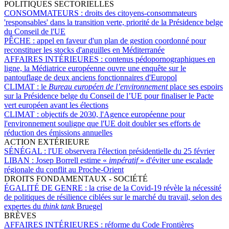
POLITIQUES SECTORIELLES
CONSOMMATEURS :
droits des citoyens-consommateurs
'responsables' dans la transition verte, priorité de la Présidence belge
du Conseil de l'UE
PÊCHE :
appel en faveur d'un plan de gestion coordonné pour
reconstituer les stocks d'anguilles en Méditerranée
AFFAIRES INTÉRIEURES :
contenus pédopornographiques en
ligne, la Médiatrice européenne ouvre une enquête sur le
pantouflage de deux anciens fonctionnaires d'Europol
CLIMAT :
le
Bureau européen de l’environnement
place ses espoirs
sur la Présidence belge du Conseil de l’UE pour finaliser le Pacte
vert européen avant les élections
CLIMAT :
objectifs de 2030, l'Agence européenne pour
l'environnement souligne que l'UE doit doubler ses efforts de
réduction des émissions annuelles
ACTION EXTÉRIEURE
SÉNÉGAL :
l'UE observera l'élection présidentielle du 25 février
LIBAN :
Josep Borrell estime «
impératif
» d'éviter une escalade
régionale du conflit au Proche-Orient
DROITS FONDAMENTAUX - SOCIÉTÉ
ÉGALITÉ DE GENRE :
la crise de la Covid-19 révèle la nécessité
de politiques de résilience ciblées sur le marché du travail, selon des
expertes du
think tank
Bruegel
BRÈVES
AFFAIRES INTÉRIEURES :
réforme du Code Frontières