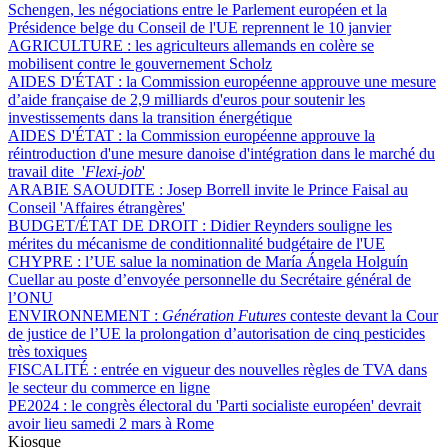
Schengen, les négociations entre le Parlement européen et la
Présidence belge du Conseil de l'UE reprennent le 10 janvier
AGRICULTURE :
les agriculteurs allemands en colère se
mobilisent contre le gouvernement Scholz
AIDES D'ÉTAT :
la Commission européenne approuve une mesure
d’aide française de 2,9 milliards d'euros pour soutenir les
investissements dans la transition énergétique
AIDES D'ÉTAT :
la Commission européenne approuve la
réintroduction d'une mesure danoise d'intégration dans le marché du
travail dite '
Flexi-job
'
ARABIE SAOUDITE :
Josep Borrell invite le Prince Faisal au
Conseil 'Affaires étrangères'
BUDGET/ÉTAT DE DROIT :
Didier Reynders souligne les
mérites du mécanisme de conditionnalité budgétaire de l'UE
CHYPRE :
l’UE salue la nomination de María Ángela Holguín
Cuellar au poste d’envoyée personnelle du Secrétaire général de
l’ONU
ENVIRONNEMENT :
Génération Futures
conteste devant la Cour
de justice de l’UE la prolongation d’autorisation de cinq pesticides
très toxiques
FISCALITÉ :
entrée en vigueur des nouvelles règles de TVA dans
le secteur du commerce en ligne
PE2024 :
le congrès électoral du 'Parti socialiste européen' devrait
avoir lieu samedi 2 mars à Rome
Kiosque