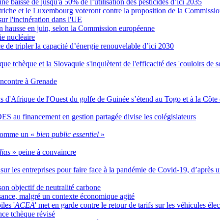
e baisse de jusqu'à 50% de l’utilisation des pesticides d’ici 2035
triche et le Luxembourg voteront contre la proposition de la Commissi
ur l'incinération dans l'UE
en hausse en juin, selon la Commission européenne
ie nucléaire
e de tripler la capacité d’énergie renouvelable d’ici 2030
ue tchèque et la Slovaquie s'inquiètent de l'efficacité des 'couloirs de so
rencontre à Grenade
ays d'Afrique de l'Ouest du golfe de Guinée s’étend au Togo et à la Côte 
ES au financement en gestion partagée divise les colégislateurs
e comme un «
bien public essentiel
»
dias
» peine à convaincre
e sur les entreprises pour faire face à la pandémie de Covid-19, d’après
son objectif de neutralité carbone
sance, malgré un contexte économique agité
les '
ACEA
' met en garde contre le retour de tarifs sur les véhicules é
nce tchèque révisé