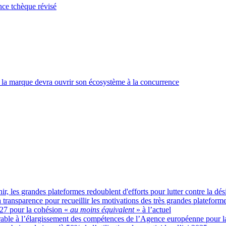
nce tchèque révisé
la marque devra ouvrir son écosystème à la concurrence
ir, les grandes plateformes redoublent d'efforts pour lutter contre la dé
transparence pour recueillir les motivations des très grandes platefor
027 pour la cohésion «
au moins équivalent
» à l’actuel
able à l’élargissement des compétences de l’Agence européenne pour la