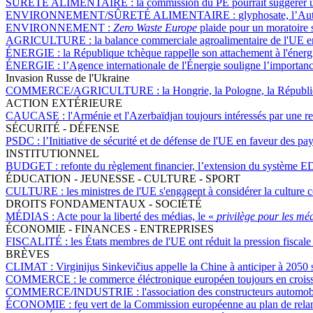
SÛRETÉ ALIMENTAIRE :
la commission du PE pourrait suggérer un
ENVIRONNEMENT/SÛRETÉ ALIMENTAIRE :
glyphosate, l’Au
ENVIRONNEMENT :
Zero Waste Europe
plaide pour un moratoire s
AGRICULTURE :
la balance commerciale agroalimentaire de l'UE 
ÉNERGIE :
la République tchèque rappelle son attachement à l'énerg
ÉNERGIE :
l’Agence internationale de l'Énergie souligne l’importanc
Invasion Russe de l'Ukraine
COMMERCE/AGRICULTURE :
la Hongrie, la Pologne, la Républiq
ACTION EXTÉRIEURE
CAUCASE :
l'Arménie et l'Azerbaïdjan toujours intéressés par une 
SÉCURITÉ - DÉFENSE
PSDC :
l’Initiative de sécurité et de défense de l'UE en faveur des p
INSTITUTIONNEL
BUDGET :
refonte du règlement financier, l’extension du système ED
ÉDUCATION - JEUNESSE - CULTURE - SPORT
CULTURE :
les ministres de l'UE s'engagent à considérer la cultur
DROITS FONDAMENTAUX - SOCIÉTÉ
MÉDIAS :
Acte pour la liberté des médias, le «
privilège pour les mé
ÉCONOMIE - FINANCES - ENTREPRISES
FISCALITÉ :
les États membres de l'UE ont réduit la pression fiscal
BRÈVES
CLIMAT :
Virginijus Sinkevičius appelle la Chine à anticiper à 2050 
COMMERCE :
le commerce éléctronique européen toujours en crois
COMMERCE/INDUSTRIE :
l'association des constructeurs automobi
ÉCONOMIE :
feu vert de la Commission européenne au plan de rela