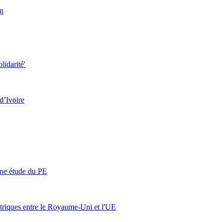
on
lidarité'
d’Ivoire
 une étude du PE
lectriques entre le Royaume-Uni et l'UE