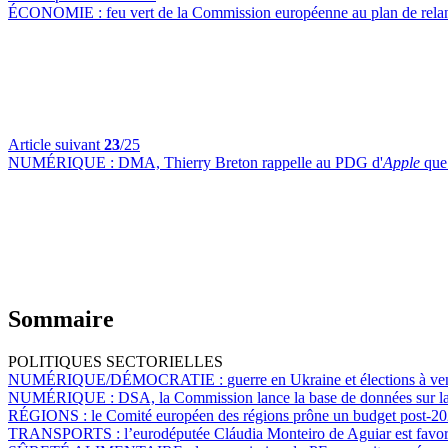
ÉCONOMIE :
feu vert de la Commission européenne au plan de rela
Article suivant
23
/25
NUMÉRIQUE :
DMA, Thierry Breton rappelle au PDG d'
Apple
que 
Sommaire
POLITIQUES SECTORIELLES
NUMÉRIQUE/DÉMOCRATIE :
guerre en Ukraine et élections à ven
NUMÉRIQUE :
DSA, la Commission lance la base de données sur la 
RÉGIONS :
le Comité européen des régions prône un budget post-2
TRANSPORTS :
l’eurodéputée Cláudia Monteiro de Aguiar est favor