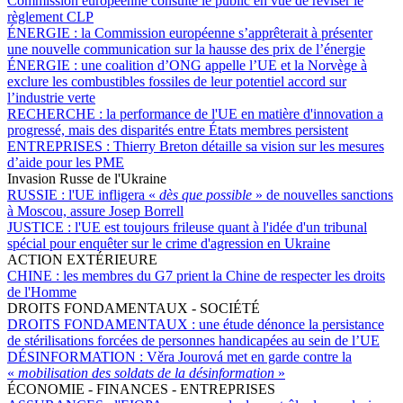
Commission européenne consulte le public en vue de réviser le
règlement CLP
ÉNERGIE :
la Commission européenne s’apprêterait à présenter
une nouvelle communication sur la hausse des prix de l’énergie
ÉNERGIE :
une coalition d’ONG appelle l’UE et la Norvège à
exclure les combustibles fossiles de leur potentiel accord sur
l’industrie verte
RECHERCHE :
la performance de l'UE en matière d'innovation a
progressé, mais des disparités entre États membres persistent
ENTREPRISES :
Thierry Breton détaille sa vision sur les mesures
d’aide pour les PME
Invasion Russe de l'Ukraine
RUSSIE :
l'UE infligera «
dès que possible
» de nouvelles sanctions
à Moscou, assure Josep Borrell
JUSTICE :
l'UE est toujours frileuse quant à l'idée d'un tribunal
spécial pour enquêter sur le crime d'agression en Ukraine
ACTION EXTÉRIEURE
CHINE :
les membres du G7 prient la Chine de respecter les droits
de l'Homme
DROITS FONDAMENTAUX - SOCIÉTÉ
DROITS FONDAMENTAUX :
une étude dénonce la persistance
de stérilisations forcées de personnes handicapées au sein de l’UE
DÉSINFORMATION :
Věra Jourová met en garde contre la
«
mobilisation des soldats de la désinformation
»
ÉCONOMIE - FINANCES - ENTREPRISES