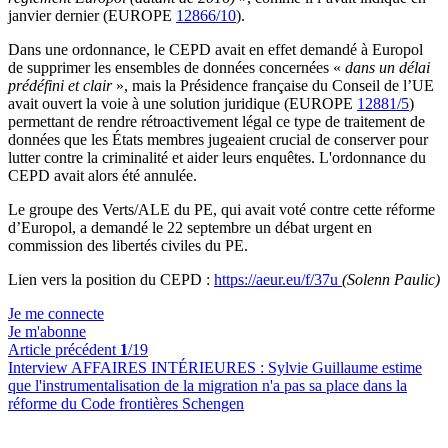
janvier dernier (EUROPE
12866/10
).
Dans une ordonnance, le CEPD avait en effet demandé à Europol
de supprimer les ensembles de données concernées «
dans un délai
prédéfini et clair
», mais la Présidence française du Conseil de l’UE
avait ouvert la voie à une solution juridique (EUROPE
12881/5
)
permettant de rendre rétroactivement légal ce type de traitement de
données que les États membres jugeaient crucial de conserver pour
lutter contre la criminalité et aider leurs enquêtes. L'ordonnance du
CEPD avait alors été annulée.
Le groupe des Verts/ALE du PE, qui avait voté contre cette réforme
d’Europol, a demandé le 22 septembre un débat urgent en
commission des libertés civiles du PE.
Lien vers la position du CEPD :
https://aeur.eu/f/37u
(Solenn Paulic)
Je me connecte
Je m'abonne
Article précédent
1
/19
Interview AFFAIRES INTÉRIEURES :
Sylvie Guillaume estime
que l'instrumentalisation de la migration n'a pas sa place dans la
réforme du Code frontières Schengen