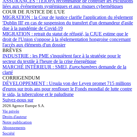
ASSURANCES :
l'EIOPA recommande de contrôler les exclusions
liées aux événements systémiques et aux risques cybernétiques
COUR DE JUSTICE DE L'UE
MIGRATION :
la Cour de justice clarifie l'application du règlement
'Dublin III' en cas de suspension du transfert d'un demandeur d'asile
due à la pandémie de Covid-19
MIGRATION :
retrait du statut de réfugié, la CJUE estime que le
droit de l'Union s'oppose à la règlementation hongroise concernant
l'accès aux éléments d'un dossier
BRÈVES
INDUSTRIE :
les PME s'inquiètent face à la stratégie pour le
secteur du textile à l'heure de la crise énergétique
MARCHÉ INTÉRIEUR :
SMEI,
Eurochambres
demande de la
clarté
CORRIGENDUM
DÉVELOPPEMENT :
Ursula von der Leyen promet 715 millions
d'euros sur trois ans pour renflouer le Fonds mondial de lutte contre
le sida, la tuberculose et le paludisme
Suivez-nous sur
2026 Agence Europe S.A.
Vie privée
Droits d'auteur
Notre publication
Abonnements
Société