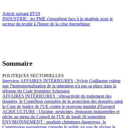
Article suivant
17
/19
INDUSTRIE :
les PME s'inquiètent face à la stratégie pour le
secteur du textile à l'heure de la crise énergétique
Sommaire
POLITIQUES SECTORIELLES
Interview AFFAIRES INTÉRIEURES :
Sylvie Guillaume estime
que l'instrumentalisation de la migration n'a pas sa place dans la
réforme du Code frontières Schengen
AFFAIRES INTÉRIEURES :
rétroactivité du traitement des
données, le Contrôleur européen de la protection des données saisit
la Cour de justice de l'UE contre le nouveau mandat d'Europol
AGRICULTURE :
Ukraine, pesticides, émissions industrielles et
pêche au menu du Conseil de l'UE de lundi 26 septembre
ENVIRONNEMENT :
produits chimiques dangereux, la
Commission européenne consulte le public en vue de réviser le