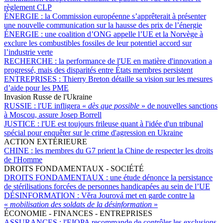
règlement CLP
ÉNERGIE :
la Commission européenne s’apprêterait à présenter
une nouvelle communication sur la hausse des prix de l’énergie
ÉNERGIE :
une coalition d’ONG appelle l’UE et la Norvège à
exclure les combustibles fossiles de leur potentiel accord sur
l’industrie verte
RECHERCHE :
la performance de l'UE en matière d'innovation a
progressé, mais des disparités entre États membres persistent
ENTREPRISES :
Thierry Breton détaille sa vision sur les mesures
d’aide pour les PME
Invasion Russe de l'Ukraine
RUSSIE :
l'UE infligera «
dès que possible
» de nouvelles sanctions
à Moscou, assure Josep Borrell
JUSTICE :
l'UE est toujours frileuse quant à l'idée d'un tribunal
spécial pour enquêter sur le crime d'agression en Ukraine
ACTION EXTÉRIEURE
CHINE :
les membres du G7 prient la Chine de respecter les droits
de l'Homme
DROITS FONDAMENTAUX - SOCIÉTÉ
DROITS FONDAMENTAUX :
une étude dénonce la persistance
de stérilisations forcées de personnes handicapées au sein de l’UE
DÉSINFORMATION :
Věra Jourová met en garde contre la
«
mobilisation des soldats de la désinformation
»
ÉCONOMIE - FINANCES - ENTREPRISES
ASSURANCES :
l'EIOPA recommande de contrôler les exclusions