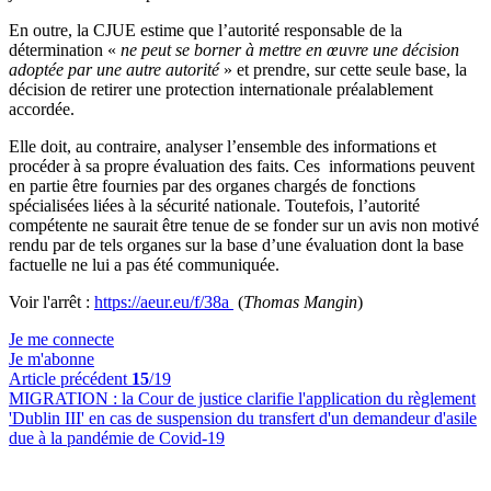
En outre, la CJUE estime que l’autorité responsable de la
détermination «
ne peut se borner à mettre en œuvre une décision
adoptée par une autre autorité
» et prendre, sur cette seule base, la
décision de retirer une protection internationale préalablement
accordée.
Elle doit, au contraire, analyser l’ensemble des informations et
procéder à sa propre évaluation des faits. Ces
informations peuvent
en partie être fournies par des organes chargés de fonctions
spécialisées liées à la sécurité nationale. Toutefois, l’autorité
compétente ne saurait être tenue de se fonder sur un avis non motivé
rendu par de tels organes sur la base d’une évaluation dont la base
factuelle ne lui a pas été communiquée.
Voir l'arrêt :
https://aeur.eu/f/38a
(
Thomas Mangin
)
Je me connecte
Je m'abonne
Article précédent
15
/19
MIGRATION :
la Cour de justice clarifie l'application du règlement
'Dublin III' en cas de suspension du transfert d'un demandeur d'asile
due à la pandémie de Covid-19