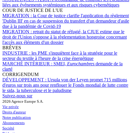
liées aux événements systémiques et aux risques cybernétiques
COUR DE JUSTICE DE L'UE
MIGRATION :
la Cour de justice clarifie l'application du règlement
'Dublin III' en cas de suspension du transfert d'un demandeur d'asile
due à la pandémie de Covid-19
MIGRATION :
retrait du statut de réfugié, la CJUE estime que le
droit de l'Union s'oppose à la règlementation hongroise concernant
l'accès aux éléments d'un dossier
BRÈVES
INDUSTRIE :
les PME s'inquiètent face à la stratégie pour le
secteur du textile à l'heure de la crise énergétique
MARCHÉ INTÉRIEUR :
SMEI,
Eurochambres
demande de la
clarté
CORRIGENDUM
DÉVELOPPEMENT :
Ursula von der Leyen promet 715 millions
d'euros sur trois ans pour renflouer le Fonds mondial de lutte contre
le sida, la tuberculose et le paludisme
Suivez-nous sur
2026 Agence Europe S.A.
Vie privée
Droits d'auteur
Notre publication
Abonnements
Société