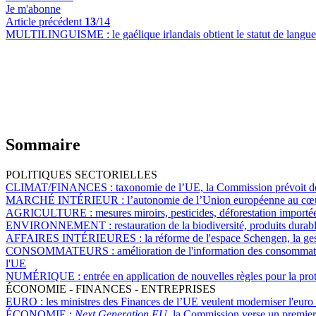
Je m'abonne
Article précédent
13
/14
MULTILINGUISME :
le gaélique irlandais obtient le statut de langu
Sommaire
POLITIQUES SECTORIELLES
CLIMAT/FINANCES :
taxonomie de l’UE, la Commission prévoit de c
MARCHÉ INTÉRIEUR :
l’autonomie de l’Union européenne au cœu
AGRICULTURE :
mesures miroirs, pesticides, déforestation importé
ENVIRONNEMENT :
restauration de la biodiversité, produits dura
AFFAIRES INTÉRIEURES :
la réforme de l'espace Schengen, la ge
CONSOMMATEURS :
amélioration de l'information des consommate
l'UE
NUMÉRIQUE :
entrée en application de nouvelles règles pour la pr
ÉCONOMIE - FINANCES - ENTREPRISES
EURO :
les ministres des Finances de l’UE veulent moderniser l'euro
ÉCONOMIE :
Next Generation EU
, la Commission verse un premier 