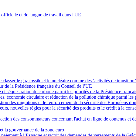
e officielle et de langue de travail dans l'UE
lasser le gaz fossile et le nucléaire comme des ‘activités de transition’
r de la Présidence française du Conseil de l’UE
e et séquestration de carbone parmi les priorités de la Présidence frança
bles, économie circulaire et réduction de la pollution chimique parmi les
stion des migrations et le renforcement de la sécurité des Européens do
urs, nouvelles règles pour la sécurité des produits et le crédit à la c
otection des consommateurs concernant l'achat en ligne de contenus et d
 et la gouvernance de la zone euro
paiement à l’Espagne et reçoit des demandes de versements de la Grèce 