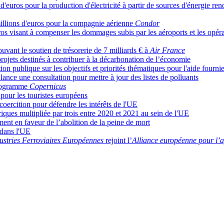
d'euros pour la production d'électricité à partir de sources d'énergie re
illions d'euros pour la compagnie aérienne
Condor
os visant à compenser les dommages subis par les aéroports et les opéra
ant le soutien de trésorerie de 7 milliards € à
Air France
rojets destinés à contribuer à la décarbonation de l’économie
 publique sur les objectifs et priorités thématiques pour l'aide fournie
nce une consultation pour mettre à jour des listes de polluants
programme
Copernicus
 pour les touristes européens
oercition pour défendre les intérêts de l'UE
iques multipliée par trois entre 2020 et 2021 au sein de l'UE
ent en faveur de l’abolition de la peine de mort
 dans l'UE
ustries Ferroviaires Européennes
rejoint l’
Alliance européenne pour l’