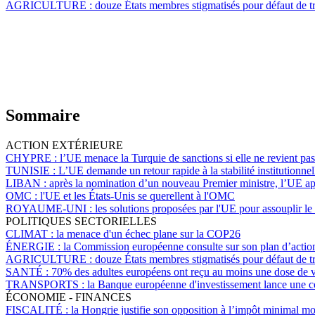
AGRICULTURE :
douze États membres stigmatisés pour défaut de tra
Sommaire
ACTION EXTÉRIEURE
CHYPRE :
l’UE menace la Turquie de sanctions si elle ne revient pa
TUNISIE :
L’UE demande un retour rapide à la stabilité institutionnel
LIBAN :
après la nomination d’un nouveau Premier ministre, l’UE ap
OMC :
l'UE et les États-Unis se querellent à l'OMC
ROYAUME-UNI :
les solutions proposées par l'UE pour assouplir le
POLITIQUES SECTORIELLES
CLIMAT :
la menace d'un échec plane sur la COP26
ÉNERGIE :
la Commission européenne consulte sur son plan d’action 
AGRICULTURE :
douze États membres stigmatisés pour défaut de tra
SANTÉ :
70% des adultes européens ont reçu au moins une dose de vac
TRANSPORTS :
la Banque européenne d'investissement lance une cons
ÉCONOMIE - FINANCES
FISCALITÉ :
la Hongrie justifie son opposition à l’impôt minimal mon