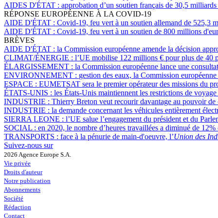
AIDES D'ÉTAT :
approbation d’un soutien français de 30,5 milliards 
RÉPONSE EUROPÉENNE À LA COVID-19
AIDE D'ÉTAT :
Covid-19, feu vert à un soutien allemand de 525,3 m
AIDE D'ÉTAT :
Covid-19, feu vert à un soutien de 800 millions d'eur
BRÈVES
AIDE D'ÉTAT :
la Commission européenne amende la décision approuv
CLIMAT/ÉNERGIE :
l’UE mobilise 122 millions € pour plus de 40 p
ÉLARGISSEMENT :
la Commission européenne lance une consultation
ENVIRONNEMENT :
gestion des eaux, la Commission européenne la
ESPACE :
EUMETSAT sera le premier opérateur des missions du 
ÉTATS-UNIS :
les États-Unis maintiennent les restrictions de voyage
INDUSTRIE :
Thierry Breton veut recourir davantage au pouvoir de c
INDUSTRIE :
la demande concernant les véhicules entièrement électr
SIERRA LEONE :
l’UE salue l’engagement du président et du Parlem
SOCIAL :
en 2020, le nombre d’heures travaillées a diminué de 12%
TRANSPORTS :
face à la pénurie de main-d'oeuvre, l’
Union des Ind
Suivez-nous sur
2026 Agence Europe S.A.
Vie privée
Droits d'auteur
Notre publication
Abonnements
Société
Rédaction
Contact