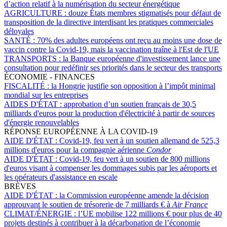
d’action relatif à la numérisation du secteur énergétique
AGRICULTURE :
douze États membres stigmatisés pour défaut de
transposition de la directive interdisant les pratiques commerciales
déloyales
SANTÉ :
70% des adultes européens ont reçu au moins une dose de
vaccin contre la Covid-19, mais la vaccination traîne à l'Est de l'UE
TRANSPORTS :
la Banque européenne d'investissement lance une
consultation pour redéfinir ses priorités dans le secteur des transports
ÉCONOMIE - FINANCES
FISCALITÉ :
la Hongrie justifie son opposition à l’impôt minimal
mondial sur les entreprises
AIDES D'ÉTAT :
approbation d’un soutien français de 30,5
milliards d'euros pour la production d'électricité à partir de sources
d'énergie renouvelables
RÉPONSE EUROPÉENNE À LA COVID-19
AIDE D'ÉTAT :
Covid-19, feu vert à un soutien allemand de 525,3
millions d'euros pour la compagnie aérienne
Condor
AIDE D'ÉTAT :
Covid-19, feu vert à un soutien de 800 millions
d'euros visant à compenser les dommages subis par les aéroports et
les opérateurs d'assistance en escale
BRÈVES
AIDE D'ÉTAT :
la Commission européenne amende la décision
approuvant le soutien de trésorerie de 7 milliards € à
Air France
CLIMAT/ÉNERGIE :
l’UE mobilise 122 millions € pour plus de 40
projets destinés à contribuer à la décarbonation de l’économie