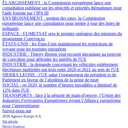
ÉLARGISSEMENT :
la Commission européenne lance une
consultation publique sur les objectifs et priorités thématiques pour
l'aide fournie par l’IPA III
ENVIRONNEMENT :
gestion des eaux, la Commission
européenne lance une consultation pour mettre à jour des listes de
polluants
ESPACE :
EUMETSAT sera le premier opérateur des missions du
programme
Copernicus
ÉTATS-UNIS :
les États-Unis maintiennent les restrictions de
voyage pour les touristes européens
INDUSTRIE :
Thierry Breton veut recourir davantage au pouvoir
de coercition pour défendre les intérêts de l'UE
INDUSTRIE :
la demande concernant les véhicules entièrement
électriques multipliée par trois entre 2020 et 2021 au sein de l'UE
SIERRA LEONE :
l’UE salue l’engagement du président et du
Parlement en faveur de l’abolition de la peine de mort
SOCIAL :
en 2020, le nombre d’heures travaillées a diminué de
12% dans l'UE
TRANSPORTS :
face à la pénurie de main-d'oeuvre, l’
Union des
Industries Ferroviaires Européennes
rejoint l’
Alliance européenne
pour l’apprentissage
Suivez-nous sur
2026 Agence Europe S.A.
Vie privée
Droits d'auteur