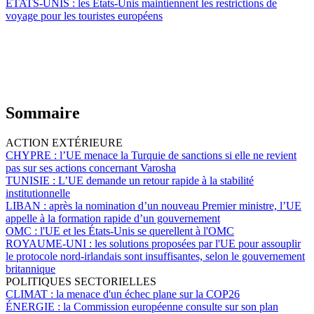
ÉTATS-UNIS :
les États-Unis maintiennent les restrictions de
voyage pour les touristes européens
Sommaire
ACTION EXTÉRIEURE
CHYPRE :
l’UE menace la Turquie de sanctions si elle ne revient
pas sur ses actions concernant Varosha
TUNISIE :
L’UE demande un retour rapide à la stabilité
institutionnelle
LIBAN :
après la nomination d’un nouveau Premier ministre, l’UE
appelle à la formation rapide d’un gouvernement
OMC :
l'UE et les États-Unis se querellent à l'OMC
ROYAUME-UNI :
les solutions proposées par l'UE pour assouplir
le protocole nord-irlandais sont insuffisantes, selon le gouvernement
britannique
POLITIQUES SECTORIELLES
CLIMAT :
la menace d'un échec plane sur la COP26
ÉNERGIE :
la Commission européenne consulte sur son plan