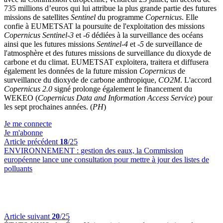
735 millions d’euros qui lui attribue la plus grande partie des futures
missions de satellites
Sentinel
du programme
Copernicus
. Elle
confie à EUMETSAT la poursuite de l'exploitation des missions
Copernicus
Sentinel-3
et
-6
dédiées à la surveillance des océans
ainsi que les futures missions
Sentinel-4
et
-5
de surveillance de
l'atmosphère et des futures missions de surveillance du dioxyde de
carbone et du climat. EUMETSAT exploitera, traitera et diffusera
également les données de la future mission
Copernicus
de
surveillance du dioxyde de carbone anthropique,
CO2M
. L'accord
Copernicus 2.0
signé prolonge également le financement du
WEKEO (
Copernicus Data and Information Access Service
) pour
les sept prochaines années. (
PH
)
Je me connecte
Je m'abonne
Article précédent
18
/25
ENVIRONNEMENT :
gestion des eaux, la Commission
européenne lance une consultation pour mettre à jour des listes de
polluants
Article suivant
20
/25