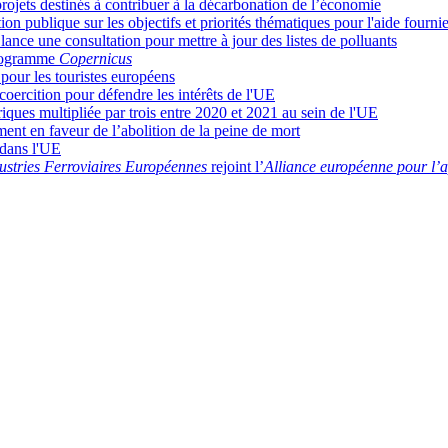
rojets destinés à contribuer à la décarbonation de l’économie
 publique sur les objectifs et priorités thématiques pour l'aide fournie
nce une consultation pour mettre à jour des listes de polluants
programme
Copernicus
 pour les touristes européens
oercition pour défendre les intérêts de l'UE
iques multipliée par trois entre 2020 et 2021 au sein de l'UE
ent en faveur de l’abolition de la peine de mort
 dans l'UE
ustries Ferroviaires Européennes
rejoint l’
Alliance européenne pour l’