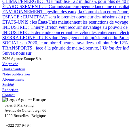
CLIMAT/ÉNERGIE :
l’UE mobilise 122 millions € pour plus de 40 p
ÉLARGISSEMENT :
la Commission européenne lance une consultation
ENVIRONNEMENT :
gestion des eaux, la Commission européenne la
ESPACE :
EUMETSAT sera le premier opérateur des missions du 
ÉTATS-UNIS :
les États-Unis maintiennent les restrictions de voyage
INDUSTRIE :
Thierry Breton veut recourir davantage au pouvoir de c
INDUSTRIE :
la demande concernant les véhicules entièrement électr
SIERRA LEONE :
l’UE salue l’engagement du président et du Parlem
SOCIAL :
en 2020, le nombre d’heures travaillées a diminué de 12%
TRANSPORTS :
face à la pénurie de main-d'oeuvre, l’
Union des Ind
Suivez-nous sur
2026 Agence Europe S.A.
Vie privée
Droits d'auteur
Notre publication
Abonnements
Société
Rédaction
Contact
Sales & Marketing
Avenue de Cortenbergh 66
1000 Bruxelles - Belgique
+322 737 94 94