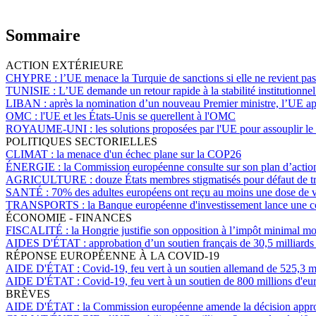
Sommaire
ACTION EXTÉRIEURE
CHYPRE :
l’UE menace la Turquie de sanctions si elle ne revient pa
TUNISIE :
L’UE demande un retour rapide à la stabilité institutionnel
LIBAN :
après la nomination d’un nouveau Premier ministre, l’UE ap
OMC :
l'UE et les États-Unis se querellent à l'OMC
ROYAUME-UNI :
les solutions proposées par l'UE pour assouplir le
POLITIQUES SECTORIELLES
CLIMAT :
la menace d'un échec plane sur la COP26
ÉNERGIE :
la Commission européenne consulte sur son plan d’action 
AGRICULTURE :
douze États membres stigmatisés pour défaut de tra
SANTÉ :
70% des adultes européens ont reçu au moins une dose de vac
TRANSPORTS :
la Banque européenne d'investissement lance une cons
ÉCONOMIE - FINANCES
FISCALITÉ :
la Hongrie justifie son opposition à l’impôt minimal mon
AIDES D'ÉTAT :
approbation d’un soutien français de 30,5 milliards 
RÉPONSE EUROPÉENNE À LA COVID-19
AIDE D'ÉTAT :
Covid-19, feu vert à un soutien allemand de 525,3 m
AIDE D'ÉTAT :
Covid-19, feu vert à un soutien de 800 millions d'eur
BRÈVES
AIDE D'ÉTAT :
la Commission européenne amende la décision approuv