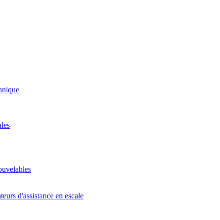
annique
ales
nouvelables
teurs d'assistance en escale