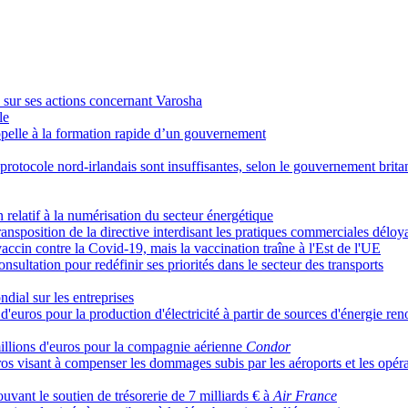
s sur ses actions concernant Varosha
le
pelle à la formation rapide d’un gouvernement
 protocole nord-irlandais sont insuffisantes, selon le gouvernement brit
relatif à la numérisation du secteur énergétique
nsposition de la directive interdisant les pratiques commerciales déloy
cin contre la Covid-19, mais la vaccination traîne à l'Est de l'UE
ultation pour redéfinir ses priorités dans le secteur des transports
dial sur les entreprises
d'euros pour la production d'électricité à partir de sources d'énergie re
illions d'euros pour la compagnie aérienne
Condor
os visant à compenser les dommages subis par les aéroports et les opéra
ant le soutien de trésorerie de 7 milliards € à
Air France