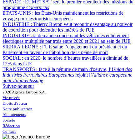
ESPACE :
EUMETSAT sera le premier opérateur des missions du
programme
Copernicus
ÉTATS-UNIS :
les États-Unis maintiennent les restrictions de
voyage pour les touristes européens
INDUSTRIE :
Thierry Breton veut recourir davantage au pouvoir
de coercition pour défendre les intérêts de l'UE
INDUSTRIE :
la demande concernant les véhicules entièrement
électriques multipliée par trois entre 2020 et 2021 au sein de l'UE
SIERRA LEONE :
l’UE salue l’engagement du président et du
Parlement en faveur de l’abolition de la peine de mort
SOCIAL :
en 2020, le nombre d’heures travaillées a diminué de
12% dans l'UE
TRANSPORTS :
face à la pénurie de main-d'oeuvre, l’
Union des
Industries Ferroviaires Européennes
rejoint l’
Alliance européenne
pour l’apprentissage
Suivez-nous sur
2026 Agence Europe S.A.
Vie privée
Droits d'auteur
Notre publication
Abonnements
Société
Rédaction
Contact