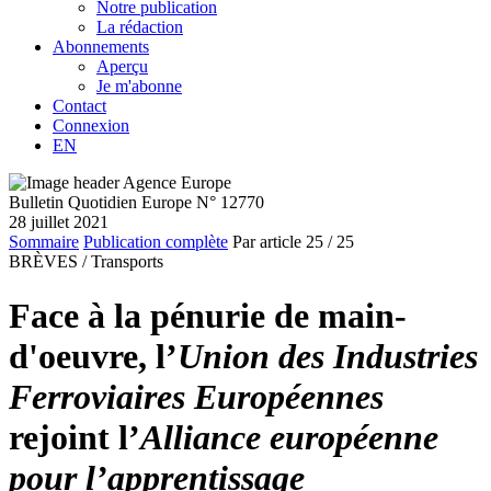
Notre publication
La rédaction
Abonnements
Aperçu
Je m'abonne
Contact
Connexion
EN
Bulletin Quotidien Europe N° 12770
28 juillet 2021
Sommaire
Publication complète
Par article
25
/ 25
BRÈVES /
Transports
Face à la pénurie de main-
d'oeuvre, l’
Union des Industries
Ferroviaires Européennes
rejoint l’
Alliance européenne
pour l’apprentissage