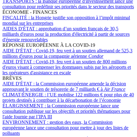
TRANSPORTS :
la Banque européenne d'investissement lance une
consultation pour redéfinir ses priorités dans le secteur des transports
ÉCONOMIE - FINANCES
FISCALITÉ :
la Hongrie justifie son opposition à l’impôt minimal
mondial sur les entreprises
AIDES D'ÉTAT :
approbation d’un soutien français de 30,5
milliards d'euros pour la production d'électricité à partir de sources
d'énergie renouvelables
RÉPONSE EUROPÉENNE À LA COVID-19
AIDE D'ÉTAT :
Covid-19, feu vert à un soutien allemand de 525,3
millions d'euros pour la compagnie aérienne
Condor
AIDE D'ÉTAT :
Covid-19, feu vert à un soutien de 800 millions
d'euros visant à compenser les dommages subis par les aéroports et
les opérateurs d'assistance en escale
BRÈVES
AIDE D'ÉTAT :
la Commission européenne amende la décision
approuvant le soutien de trésorerie de 7 milliards € à
Air France
CLIMAT/ÉNERGIE :
l’UE mobilise 122 millions € pour plus de 40
projets destinés à contribuer à la décarbonation de l’économie
ÉLARGISSEMENT :
la Commission européenne lance une
consultation publique sur les objectifs et priorités thématiques pour
l'aide fournie par l’IPA III
ENVIRONNEMENT :
gestion des eaux, la Commission
européenne lance une consultation pour mettre à jour des listes de
polluants