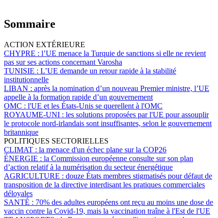
Sommaire
ACTION EXTÉRIEURE
CHYPRE :
l’UE menace la Turquie de sanctions si elle ne revient
pas sur ses actions concernant Varosha
TUNISIE :
L’UE demande un retour rapide à la stabilité
institutionnelle
LIBAN :
après la nomination d’un nouveau Premier ministre, l’UE
appelle à la formation rapide d’un gouvernement
OMC :
l'UE et les États-Unis se querellent à l'OMC
ROYAUME-UNI :
les solutions proposées par l'UE pour assouplir
le protocole nord-irlandais sont insuffisantes, selon le gouvernement
britannique
POLITIQUES SECTORIELLES
CLIMAT :
la menace d'un échec plane sur la COP26
ÉNERGIE :
la Commission européenne consulte sur son plan
d’action relatif à la numérisation du secteur énergétique
AGRICULTURE :
douze États membres stigmatisés pour défaut de
transposition de la directive interdisant les pratiques commerciales
déloyales
SANTÉ :
70% des adultes européens ont reçu au moins une dose de
vaccin contre la Covid-19, mais la vaccination traîne à l'Est de l'UE