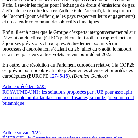
Paris, à savoir les règles pour l’échange de droits d’émissions de gaz
à effet de serre entre les pays (article 6 de l’accord), la transparence
de l’accord (pour vérifier que les pays respectent leurs engagements)
et un calendrier commun des objectifs climatiques.
Enfin, il est à noter que le Groupe d’experts intergouvernemental sur
l’évolution du climat (GIEC) publiera, le 9 août, un rapport mettant
à jour ses prévisions climatiques. Actuellement soumis à un
processus d’approbation s’étalant du 26 juillet au 6 août, le rapport
sera suivi par deux autres volets prévus pour début 2022.
En outre, une résolution du Parlement européen relative à la COP26
est prévue pour octobre afin de présenter les attentes et priorités des
eurodéputés (EUROPE
12745/15
).
(Damien Genicot)
Article précédent
5
/25
ROYAUME-UNI :
les solutions proposées par l'UE pour assouplir
le protocole nord-irlandais sont insuffisantes, selon le gouvernement
britannique
Article suivant
7
/25