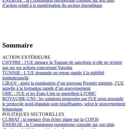
ÉNERGIE :
la Commission européenne consulte sur son plan
d’action relatif à la numérisation du secteur énergétique
Sommaire
ACTION EXTÉRIEURE
CHYPRE :
l’UE menace la Turquie de sanctions si elle ne revient
pas sur ses actions concernant Varosha
TUNISIE :
L’UE demande un retour rapide à la stabilité
institutionnelle
LIBAN :
après la nomination d’un nouveau Premier ministre, l’UE
appelle à la formation rapide d’un gouvernement
OMC :
l'UE et les États-Unis se querellent à l'OMC
ROYAUME-UNI :
les solutions proposées par l'UE pour assouplir
le protocole nord-irlandais sont insuffisantes, selon le gouvernement
britannique
POLITIQUES SECTORIELLES
CLIMAT :
la menace d'un échec plane sur la COP26
ÉNERGIE :
la Commission européenne consulte sur son plan