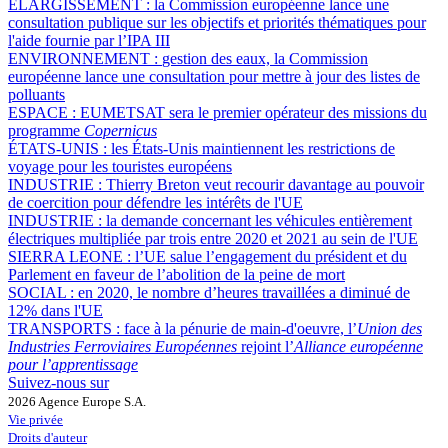
ÉLARGISSEMENT :
la Commission européenne lance une
consultation publique sur les objectifs et priorités thématiques pour
l'aide fournie par l’IPA III
ENVIRONNEMENT :
gestion des eaux, la Commission
européenne lance une consultation pour mettre à jour des listes de
polluants
ESPACE :
EUMETSAT sera le premier opérateur des missions du
programme
Copernicus
ÉTATS-UNIS :
les États-Unis maintiennent les restrictions de
voyage pour les touristes européens
INDUSTRIE :
Thierry Breton veut recourir davantage au pouvoir
de coercition pour défendre les intérêts de l'UE
INDUSTRIE :
la demande concernant les véhicules entièrement
électriques multipliée par trois entre 2020 et 2021 au sein de l'UE
SIERRA LEONE :
l’UE salue l’engagement du président et du
Parlement en faveur de l’abolition de la peine de mort
SOCIAL :
en 2020, le nombre d’heures travaillées a diminué de
12% dans l'UE
TRANSPORTS :
face à la pénurie de main-d'oeuvre, l’
Union des
Industries Ferroviaires Européennes
rejoint l’
Alliance européenne
pour l’apprentissage
Suivez-nous sur
2026 Agence Europe S.A.
Vie privée
Droits d'auteur