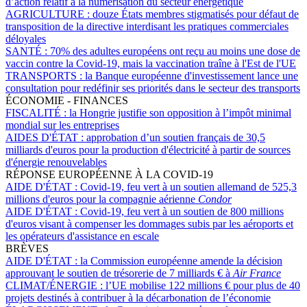
d’action relatif à la numérisation du secteur énergétique
AGRICULTURE :
douze États membres stigmatisés pour défaut de
transposition de la directive interdisant les pratiques commerciales
déloyales
SANTÉ :
70% des adultes européens ont reçu au moins une dose de
vaccin contre la Covid-19, mais la vaccination traîne à l'Est de l'UE
TRANSPORTS :
la Banque européenne d'investissement lance une
consultation pour redéfinir ses priorités dans le secteur des transports
ÉCONOMIE - FINANCES
FISCALITÉ :
la Hongrie justifie son opposition à l’impôt minimal
mondial sur les entreprises
AIDES D'ÉTAT :
approbation d’un soutien français de 30,5
milliards d'euros pour la production d'électricité à partir de sources
d'énergie renouvelables
RÉPONSE EUROPÉENNE À LA COVID-19
AIDE D'ÉTAT :
Covid-19, feu vert à un soutien allemand de 525,3
millions d'euros pour la compagnie aérienne
Condor
AIDE D'ÉTAT :
Covid-19, feu vert à un soutien de 800 millions
d'euros visant à compenser les dommages subis par les aéroports et
les opérateurs d'assistance en escale
BRÈVES
AIDE D'ÉTAT :
la Commission européenne amende la décision
approuvant le soutien de trésorerie de 7 milliards € à
Air France
CLIMAT/ÉNERGIE :
l’UE mobilise 122 millions € pour plus de 40
projets destinés à contribuer à la décarbonation de l’économie