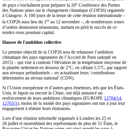
e
de pays s’enchaînent pour préparer la 26
Conférence des Parties
des Nations unies sur le changement climatique (COP26) organisée
à Glasgow. À 100 jours de la tenue de cette réunion internationale –
er
la COP26 aura lieu du 1
au 12 novembre –, de nombreuses zones
d’ombre demeurent néanmoins, mettant en péril le succès de ce
rendez-vous pourtant capital.
Hausse de l'ambition collective
Le premier objectif de la COP26 sera de rehausser l’ambition
climatique des pays signataires de l’Accord de Paris (adopté en
2015) – qui vise à contenir l’élévation de la température moyenne de
la planète nettement en dessous de 2°C, en ciblant 1,5°C, par rapport
aux niveaux préindustriels – en actualisant leurs ‘contributions
déterminées au niveau national’ (CDN).
Si l’Union européenne et d’autres gros émetteurs, tels que les États-
Unis, le Japon ou encore la Chine, ont déjà annoncé un
renforcement de leurs ambitions climatiques (EUROPE
12704/14
,
12703/1
), moins de la moitié des pays signataires ont mis à jour leur
engagement à réduire leurs émissions.
Lors d’une réunion informelle organisée à Londres les 25 et
26 juillet et rassemblant des représentants de plus de 51 États, le
Royaume-Uni et les Nations unies ont ainsi appelé les pays à