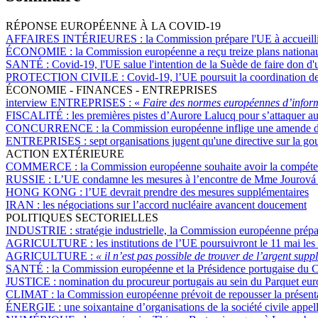
RÉPONSE EUROPÉENNE À LA COVID-19
AFFAIRES INTÉRIEURES :
la Commission prépare l'UE à accueilli
ÉCONOMIE :
la Commission européenne a reçu treize plans nationa
SANTÉ :
Covid-19, l'UE salue l'intention de la Suède de faire don d
PROTECTION CIVILE :
Covid-19, l’UE poursuit la coordination d
ÉCONOMIE - FINANCES - ENTREPRISES
interview ENTREPRISES :
«
Faire des normes européennes d’informa
FISCALITÉ :
les premières pistes d’Aurore Lalucq pour s’attaquer a
CONCURRENCE :
la Commission européenne inflige une amende de
ENTREPRISES :
sept organisations jugent qu'une directive sur la go
ACTION EXTÉRIEURE
COMMERCE :
la Commission européenne souhaite avoir la compéten
RUSSIE :
L’UE condamne les mesures à l’encontre de Mme Jourová e
HONG KONG :
l’UE devrait prendre des mesures supplémentaires
IRAN :
les négociations sur l’accord nucléaire avancent doucement
POLITIQUES SECTORIELLES
INDUSTRIE :
stratégie industrielle, la Commission européenne prépar
AGRICULTURE :
les institutions de l’UE poursuivront le 11 mai les
AGRICULTURE :
« il n’est pas possible de trouver de l’argent sup
SANTÉ :
la Commission européenne et la Présidence portugaise du Cons
JUSTICE :
nomination du procureur portugais au sein du Parquet eur
CLIMAT :
la Commission européenne prévoit de repousser la présentati
ÉNERGIE :
une soixantaine d’organisations de la société civile appel