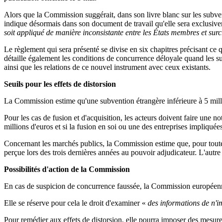
Alors que la Commission suggérait, dans son livre blanc sur les su
indique désormais dans son document de travail qu'elle sera exclusi
soit appliqué de manière inconsistante entre les États membres et surc
Le règlement qui sera présenté se divise en six chapitres précisant ce
détaille également les conditions de concurrence déloyale quand les s
ainsi que les relations de ce nouvel instrument avec ceux existants.
Seuils pour les effets de distorsion
La Commission estime qu'une subvention étrangère inférieure à 5 millio
Pour les cas de fusion et d'acquisition, les acteurs doivent faire une no
millions d'euros et si la fusion en soi ou une des entreprises impliquée
Concernant les marchés publics, la Commission estime que, pour toute 
perçue lors des trois dernières années au pouvoir adjudicateur. L'autre 
Possibilités d'action de la Commission
En cas de suspicion de concurrence faussée, la Commission européenn
Elle se réserve pour cela le droit d'examiner «
des informations de n'i
Pour remédier aux effets de distorsion, elle pourra imposer des mesure