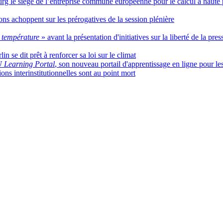
g le siège de l’entreprise commune européenne pour le calcul à haute
ons achoppent sur les prérogatives de la session plénière
a température
» avant la présentation d'initiatives sur la liberté de la pres
n se dit prêt à renforcer sa loi sur le climat
 Learning Portal
, son nouveau portail d'apprentissage en ligne pour les
ons interinstitutionnelles sont au point mort