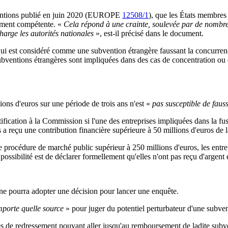
bventions publié en juin 2020 (EUROPE
12508/1
), que les États membres 
vement compétente. «
Cela répond à une crainte, soulevée par de nombre
harge les autorités nationales
», est-il précisé dans le document.
 qui est considéré comme une subvention étrangère faussant la concurren
ubventions étrangères sont impliquées dans des cas de concentration ou 
ns d'euros sur une période de trois ans n'est «
pas susceptible de faus
tification à la Commission si l'une des entreprises impliquées dans la fus
s a reçu une contribution financière supérieure à 50 millions d'euros de l
procédure de marché public supérieur à 250 millions d'euros, les entrepr
possibilité est de déclarer formellement qu'elles n'ont pas reçu d'argent
e pourra adopter une décision pour lancer une enquête.
mporte quelle source
» pour juger du potentiel perturbateur d'une subve
s de redressement pouvant aller jusqu'au remboursement de ladite subven