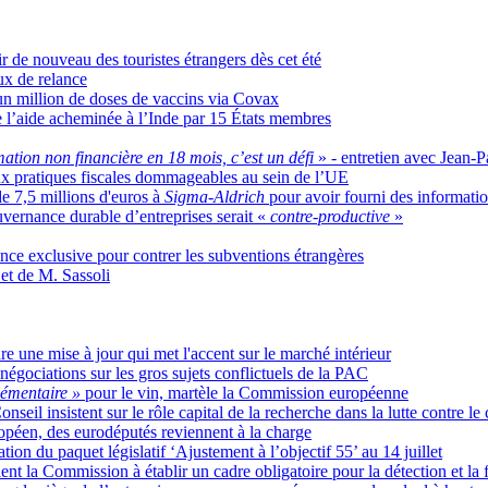
r de nouveau des touristes étrangers dès cet été
ux de relance
'un million de doses de vaccins via Covax
e l’aide acheminée à l’Inde par 15 États membres
tion non financière en 18 mois, c’est un défi
» - entretien avec Jean-
ux pratiques fiscales dommageables au sein de l’UE
 7,5 millions d'euros à
Sigma-Aldrich
pour avoir fourni des informati
uvernance durable d’entreprises serait «
contre-productive
»
ce exclusive pour contrer les subventions étrangères
t de M. Sassoli
e une mise à jour qui met l'accent sur le marché intérieur
 négociations sur les gros sujets conflictuels de la PAC
plémentaire »
pour le vin, martèle la Commission européenne
eil insistent sur le rôle capital de la recherche dans la lutte contre le
opéen, des eurodéputés reviennent à la charge
on du paquet législatif ‘Ajustement à l’objectif 55’ au 14 juillet
lent la Commission à établir un cadre obligatoire pour la détection et la 