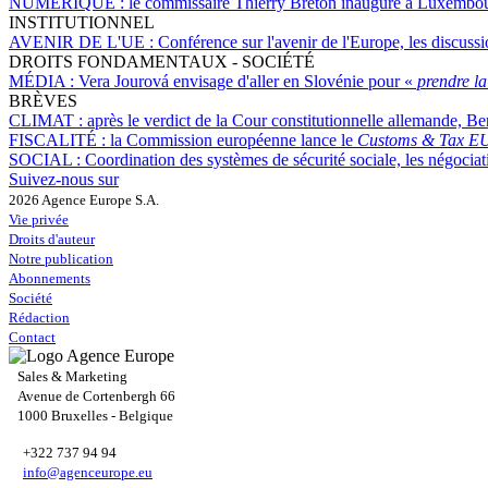
NUMÉRIQUE :
le commissaire Thierry Breton inaugure à Luxembour
INSTITUTIONNEL
AVENIR DE L'UE :
Conférence sur l'avenir de l'Europe, les discussi
DROITS FONDAMENTAUX - SOCIÉTÉ
MÉDIA :
Vera Jourová envisage d'aller en Slovénie pour «
prendre l
BRÈVES
CLIMAT :
après le verdict de la Cour constitutionnelle allemande, Berli
FISCALITÉ :
la Commission européenne lance le
Customs & Tax EU
SOCIAL :
Coordination des systèmes de sécurité sociale, les négociati
Suivez-nous sur
2026 Agence Europe S.A.
Vie privée
Droits d'auteur
Notre publication
Abonnements
Société
Rédaction
Contact
Sales & Marketing
Avenue de Cortenbergh 66
1000 Bruxelles - Belgique
+322 737 94 94
info@agenceurope.eu