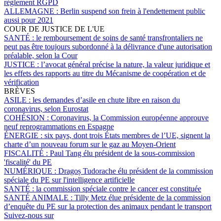
règlement RGPD
ALLEMAGNE :
Berlin suspend son frein à l'endettement public
aussi pour 2021
COUR DE JUSTICE DE L'UE
SANTÉ :
le remboursement de soins de santé transfrontaliers ne
peut pas être toujours subordonné à la délivrance d'une autorisation
préalable, selon la Cour
JUSTICE :
l’avocat général précise la nature, la valeur juridique et
les effets des rapports au titre du Mécanisme de coopération et de
vérification
BRÈVES
ASILE :
les demandes d’asile en chute libre en raison du
coronavirus, selon Eurostat
COHÉSION :
Coronavirus, la Commission européenne approuve
neuf reprogrammations en Espagne
ÉNERGIE :
six pays, dont trois États membres de l’UE, signent la
charte d’un nouveau forum sur le gaz au Moyen-Orient
FISCALITÉ :
Paul Tang élu président de la sous-commission
'fiscalité' du PE
NUMÉRIQUE :
Dragoș Tudorache élu président de la commission
spéciale du PE sur l'intelligence artificielle
SANTÉ :
la commission spéciale contre le cancer est constituée
SANTÉ ANIMALE :
Tilly Metz élue présidente de la commission
d’enquête du PE sur la protection des animaux pendant le transport
Suivez-nous sur