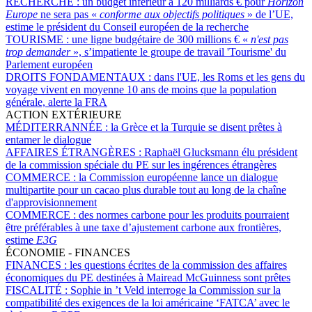
RECHERCHE :
un budget inférieur à 120 milliards € pour
Horizon
Europe
ne sera pas «
conforme aux objectifs politiques
» de l’UE,
estime le président du Conseil européen de la recherche
TOURISME :
une ligne budgétaire de 300 millions € «
n'est pas
trop demander
», s’impatiente le groupe de travail 'Tourisme' du
Parlement européen
DROITS FONDAMENTAUX :
dans l'UE, les Roms et les gens du
voyage vivent en moyenne 10 ans de moins que la population
générale, alerte la FRA
ACTION EXTÉRIEURE
MÉDITERRANNÉE :
la Grèce et la Turquie se disent prêtes à
entamer le dialogue
AFFAIRES ÉTRANGÈRES :
Raphaël Glucksmann élu président
de la commission spéciale du PE sur les ingérences étrangères
COMMERCE :
la Commission européenne lance un dialogue
multipartite pour un cacao plus durable tout au long de la chaîne
d'approvisionnement
COMMERCE :
des normes carbone pour les produits pourraient
être préférables à une taxe d’ajustement carbone aux frontières,
estime
E3G
ÉCONOMIE - FINANCES
FINANCES :
les questions écrites de la commission des affaires
économiques du PE destinées à Mairead McGuinness sont prêtes
FISCALITÉ :
Sophie in ’t Veld interroge la Commission sur la
compatibilité des exigences de la loi américaine ‘FATCA’ avec le