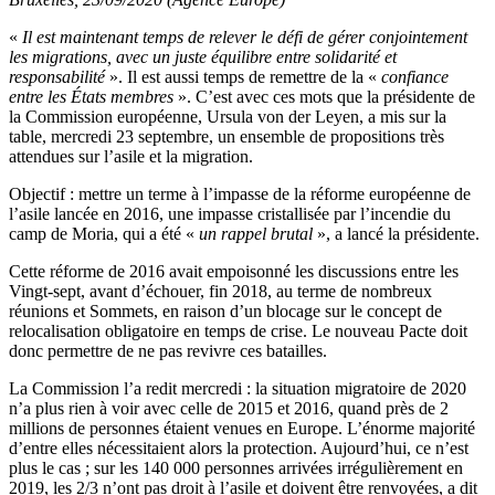
«
Il est maintenant temps de relever le défi de gérer conjointement
les migrations, avec un juste équilibre entre solidarité et
responsabilité
». Il est aussi temps de remettre de la «
confiance
entre les États membres
». C’est avec ces mots que la présidente de
la Commission européenne, Ursula von der Leyen, a mis sur la
table, mercredi 23 septembre, un ensemble de propositions très
attendues sur l’asile et la migration.
Objectif : mettre un terme à l’impasse de la réforme européenne de
l’asile lancée en 2016, une impasse cristallisée par l’incendie du
camp de Moria, qui a été «
un rappel brutal
», a lancé la présidente.
Cette réforme de 2016 avait empoisonné les discussions entre les
Vingt-sept, avant d’échouer, fin 2018, au terme de nombreux
réunions et Sommets, en raison d’un blocage sur le concept de
relocalisation obligatoire en temps de crise. Le nouveau Pacte doit
donc permettre de ne pas revivre ces batailles.
La Commission l’a redit mercredi : la situation migratoire de 2020
n’a plus rien à voir avec celle de 2015 et 2016, quand près de 2
millions de personnes étaient venues en Europe. L’énorme majorité
d’entre elles nécessitaient alors la protection. Aujourd’hui, ce n’est
plus le cas ; sur les 140 000 personnes arrivées irrégulièrement en
2019, les 2/3 n’ont pas droit à l’asile et doivent être renvoyées, a dit