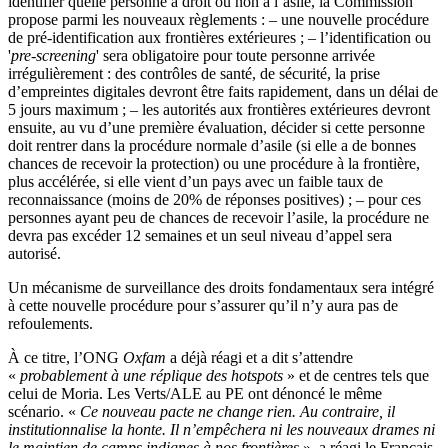
identifier quelle personne a droit ou non à l’asile, la Commission
propose parmi les nouveaux règlements : – une nouvelle procédure
de pré-identification aux frontières extérieures ; – l’identification ou
'
pre-screening
' sera obligatoire pour toute personne arrivée
irrégulièrement : des contrôles de santé, de sécurité, la prise
d’empreintes digitales devront être faits rapidement, dans un délai de
5 jours maximum ; – les autorités aux frontières extérieures devront
ensuite, au vu d’une première évaluation, décider si cette personne
doit rentrer dans la procédure normale d’asile (si elle a de bonnes
chances de recevoir la protection) ou une procédure à la frontière,
plus accélérée, si elle vient d’un pays avec un faible taux de
reconnaissance (moins de 20% de réponses positives) ; – pour ces
personnes ayant peu de chances de recevoir l’asile, la procédure ne
devra pas excéder 12 semaines et un seul niveau d’appel sera
autorisé.
Un mécanisme de surveillance des droits fondamentaux sera intégré
à cette nouvelle procédure pour s’assurer qu’il n’y aura pas de
refoulements.
À ce titre, l’ONG
Oxfam
a déjà réagi et a dit s’attendre
«
probablement à une réplique des hotspots
» et de centres tels que
celui de Moria. Les Verts/ALE au PE ont dénoncé le même
scénario.
«
C
e nouveau pacte ne change rien. Au contraire, il
institutionnalise la honte. Il n’empêchera ni les nouveaux drames ni
le maintien de camps indignes à nos frontières
», a réagi le Français