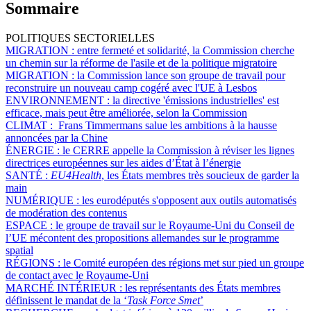
Sommaire
POLITIQUES SECTORIELLES
MIGRATION :
entre fermeté et solidarité, la Commission cherche
un chemin sur la réforme de l'asile et de la politique migratoire
MIGRATION :
la Commission lance son groupe de travail pour
reconstruire un nouveau camp cogéré avec l'UE à Lesbos
ENVIRONNEMENT :
la directive 'émissions industrielles' est
efficace, mais peut être améliorée, selon la Commission
CLIMAT :
Frans Timmermans salue les ambitions à la hausse
annoncées par la Chine
ÉNERGIE :
le CERRE appelle la Commission à réviser les lignes
directrices européennes sur les aides d’État à l’énergie
SANTÉ :
EU4Health
, les États membres très soucieux de garder la
main
NUMÉRIQUE :
les eurodéputés s'opposent aux outils automatisés
de modération des contenus
ESPACE :
le groupe de travail sur le Royaume-Uni du Conseil de
l’UE mécontent des propositions allemandes sur le programme
spatial
RÉGIONS :
le Comité européen des régions met sur pied un groupe
de contact avec le Royaume-Uni
MARCHÉ INTÉRIEUR :
les représentants des États membres
définissent le mandat de la ‘
Task Force Smet
’