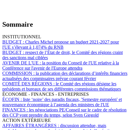
Sommaire
INSTITUTIONNEL
BUDGET :
Charles Michel propose un budget 2021-2027 pour
l'UE s’élevant à 1,074% du RNB
BUDGET :
respect de l’État de droit, le Comité des régions craint
des sanctions mal ciblées
AVENIR DE L'UE :
la position du Conseil de l'UE relative à la
Conférence sur l'avenir de l'Europe attendra
COMMISSION :
la publication des déclarations d’intérêts financiers
actualisées des commissaires prévue courant février
COMITÉ DES RÉGIONS :
le Comité des régions désigne les
présidents et bureaux de ses différentes commissions thématiques
ÉCONOMIE - FINANCES - ENTREPRISES
ÉCOFIN :
liste ‘noire’ des paradis fiscaux, 'Semestre européen' et
gouvernance économique à l’agenda des ministres de l'UE
FINANCES :
les négociations PE/Conseil sur le cadre de résolution
des CCP vont prendre du temps, selon Sven Giegold
ACTION EXTÉRIEURE
AFFAIRES ÉTRANGÈRES :
discussion attendue, mais