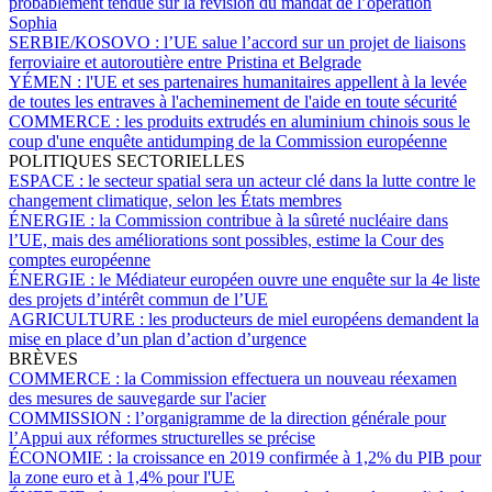
probablement tendue sur la révision du mandat de l’opération
Sophia
SERBIE/KOSOVO :
l’UE salue l’accord sur un projet de liaisons
ferroviaire et autoroutière entre Pristina et Belgrade
YÉMEN :
l'UE et ses partenaires humanitaires appellent à la levée
de toutes les entraves à l'acheminement de l'aide en toute sécurité
COMMERCE :
les produits extrudés en aluminium chinois sous le
coup d'une enquête antidumping de la Commission européenne
POLITIQUES SECTORIELLES
ESPACE :
le secteur spatial sera un acteur clé dans la lutte contre le
changement climatique, selon les États membres
ÉNERGIE :
la Commission contribue à la sûreté nucléaire dans
l’UE, mais des améliorations sont possibles, estime la Cour des
comptes européenne
ÉNERGIE :
le Médiateur européen ouvre une enquête sur la 4e liste
des projets d’intérêt commun de l’UE
AGRICULTURE :
les producteurs de miel européens demandent la
mise en place d’un plan d’action d’urgence
BRÈVES
COMMERCE :
la Commission effectuera un nouveau réexamen
des mesures de sauvegarde sur l'acier
COMMISSION :
l’organigramme de la direction générale pour
l’Appui aux réformes structurelles se précise
ÉCONOMIE :
la croissance en 2019 confirmée à 1,2% du PIB pour
la zone euro et à 1,4% pour l'UE