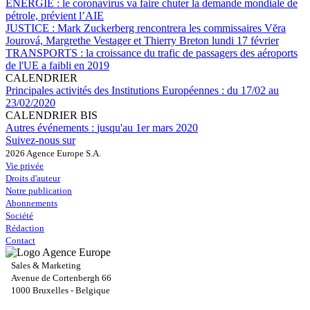
ÉNERGIE :
le coronavirus va faire chuter la demande mondiale de
pétrole, prévient l’AIE
JUSTICE :
Mark Zuckerberg rencontrera les commissaires Vĕra
Jourová, Margrethe Vestager et Thierry Breton lundi 17 février
TRANSPORTS :
la croissance du trafic de passagers des aéroports
de l'UE a faibli en 2019
CALENDRIER
Principales activités des Institutions Européennes :
du 17/02 au
23/02/2020
CALENDRIER BIS
Autres événements :
jusqu'au 1er mars 2020
Suivez-nous sur
2026 Agence Europe S.A.
Vie privée
Droits d'auteur
Notre publication
Abonnements
Société
Rédaction
Contact
Sales & Marketing
Avenue de Cortenbergh 66
1000 Bruxelles - Belgique