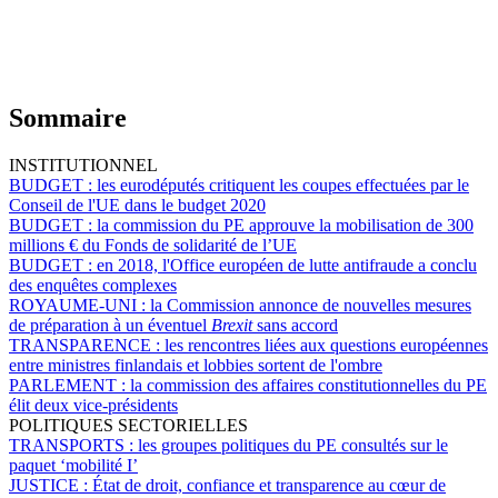
Sommaire
INSTITUTIONNEL
BUDGET :
les eurodéputés critiquent les coupes effectuées par le
Conseil de l'UE dans le budget 2020
BUDGET :
la commission du PE approuve la mobilisation de 300
millions € du Fonds de solidarité de l’UE
BUDGET :
en 2018, l'Office européen de lutte antifraude a conclu
des enquêtes complexes
ROYAUME-UNI :
la Commission annonce de nouvelles mesures
de préparation à un éventuel
Brexit
sans accord
TRANSPARENCE :
les rencontres liées aux questions européennes
entre ministres finlandais et lobbies sortent de l'ombre
PARLEMENT :
la commission des affaires constitutionnelles du PE
élit deux vice-présidents
POLITIQUES SECTORIELLES
TRANSPORTS :
les groupes politiques du PE consultés sur le
paquet ‘mobilité I’
JUSTICE :
État de droit, confiance et transparence au cœur de