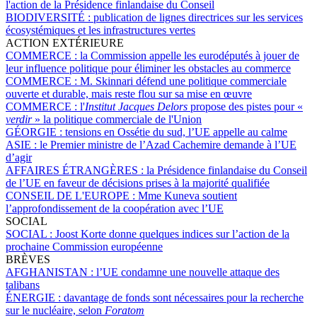
l'action de la Présidence finlandaise du Conseil
BIODIVERSITÉ :
publication de lignes directrices sur les services
écosystémiques et les infrastructures vertes
ACTION EXTÉRIEURE
COMMERCE :
la Commission appelle les eurodéputés à jouer de
leur influence politique pour éliminer les obstacles au commerce
COMMERCE :
M. Skinnari défend une politique commerciale
ouverte et durable, mais reste flou sur sa mise en œuvre
COMMERCE :
l'
Institut Jacques Delors
propose des pistes pour «
verdir
» la politique commerciale de l'Union
GÉORGIE :
tensions en Ossétie du sud, l’UE appelle au calme
ASIE :
le Premier ministre de l’Azad Cachemire demande à l’UE
d’agir
AFFAIRES ÉTRANGÈRES :
la Présidence finlandaise du Conseil
de l’UE en faveur de décisions prises à la majorité qualifiée
CONSEIL DE L'EUROPE :
Mme Kuneva soutient
l’approfondissement de la coopération avec l’UE
SOCIAL
SOCIAL :
Joost Korte donne quelques indices sur l’action de la
prochaine Commission européenne
BRÈVES
AFGHANISTAN :
l’UE condamne une nouvelle attaque des
talibans
ÉNERGIE :
davantage de fonds sont nécessaires pour la recherche
sur le nucléaire, selon
Foratom