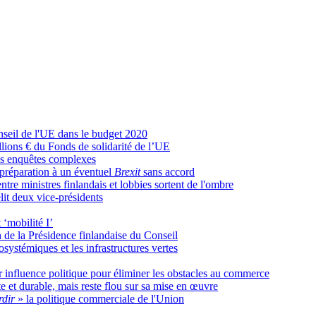
onseil de l'UE dans le budget 2020
lions € du Fonds de solidarité de l’UE
des enquêtes complexes
préparation à un éventuel
Brexit
sans accord
ntre ministres finlandais et lobbies sortent de l'ombre
lit deux vice-présidents
 ‘mobilité I’
n de la Présidence finlandaise du Conseil
cosystémiques et les infrastructures vertes
r influence politique pour éliminer les obstacles au commerce
 et durable, mais reste flou sur sa mise en œuvre
rdir
» la politique commerciale de l'Union