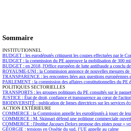
Sommaire
INSTITUTIONNEL
BUDGET :
les eurodéputés critiquent les coupes effectuées par le C
BUDGET :
la commission du PE approuve la mobilisation de 300 mil
BUDGET :
en 2018, l'Office européen de lutte antifraude a conclu 
ROYAUME-UNI :
la Commission annonce de nouvelles mesures de 
TRANSPARENCE :
les rencontres liées aux questions européennes e
PARLEMENT :
la commission des affaires constitutionnelles du PE é
POLITIQUES SECTORIELLES
TRANSPORTS :
les groupes politiques du PE consultés sur le paquet
JUSTICE :
État de droit, confiance et transparence au cœur de l'actio
BIODIVERSITÉ :
publication de lignes directrices sur les services é
ACTION EXTÉRIEURE
COMMERCE :
la Commission appelle les eurodéputés à jouer de leu
COMMERCE :
M. Skinnari défend une politique commerciale ouverte
COMMERCE :
l'
Institut Jacques Delors
propose des pistes pour «
ve
GÉORGIE :
tensions en Ossétie du sud, l’UE appelle au calme