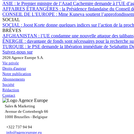
ASIE :
le Premier ministre de l’Azad Cachemire demande à l’UE d’ag
AFFAIRES ÉTRANGÈRES :
la Présidence finlandaise du Conseil de
CONSEIL DE L'EUROPE :
Mme Kuneva soutient l’approfondisseme
SOCIAL
SOCIAL :
Joost Korte donne quelques indices sur l’action de la pr
BRÈVES
AFGHANISTAN :
l’UE condamne une nouvelle attaque des talibans
ÉNERGIE :
davantage de fonds sont nécessaires pour la recherche sur
TURQUIE :
le PSE demande la libération immédiate de Selahattin D
Suivez-nous sur
2026 Agence Europe S.A.
Vie privée
Droits d'auteur
Notre publication
Abonnements
Société
Rédaction
Contact
Sales & Marketing
Avenue de Cortenbergh 66
1000 Bruxelles - Belgique
+322 737 94 94
info@agenceurope.eu