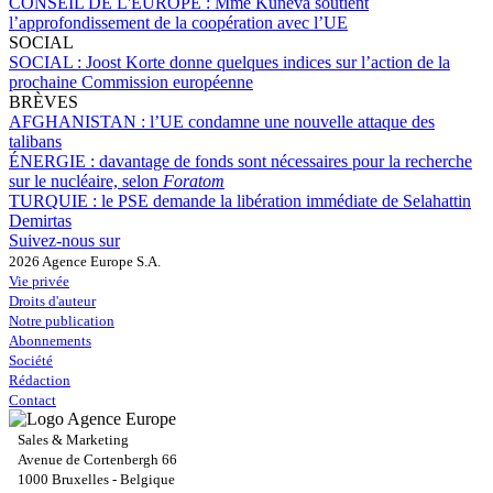
CONSEIL DE L'EUROPE :
Mme Kuneva soutient
l’approfondissement de la coopération avec l’UE
SOCIAL
SOCIAL :
Joost Korte donne quelques indices sur l’action de la
prochaine Commission européenne
BRÈVES
AFGHANISTAN :
l’UE condamne une nouvelle attaque des
talibans
ÉNERGIE :
davantage de fonds sont nécessaires pour la recherche
sur le nucléaire, selon
Foratom
TURQUIE :
le PSE demande la libération immédiate de Selahattin
Demirtas
Suivez-nous sur
2026 Agence Europe S.A.
Vie privée
Droits d'auteur
Notre publication
Abonnements
Société
Rédaction
Contact
Sales & Marketing
Avenue de Cortenbergh 66
1000 Bruxelles - Belgique