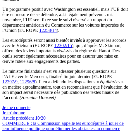
Un programme positif avec Washington est essentiel, mais l’UE doit
être en mesure de se défendre, a-t-il également prévenu : mi-
novembre, l’UE sera fixée sur le suivi réservé au rapport du
département américain du Commerce sur les voitures importées de
l’Union (EUROPE
12258/14
).
Les eurodéputés seront aussi bientôt invités à approuver les accords
avec le Vietnam (EUROPE
12302/15
), qui, d’après M. Skinnari,
offrent des leviers importants vis-à-vis du régime de Hanoï. Des
outils seront également nécessaires pour en assurer une mise en
œuvre fidèle aux engagements des parties.
Le ministre finlandais s’est vu adresser plusieurs questions sur
l’ALE avec le Mercosur, finalisé fin juin dernier (EUROPE
12297/9
,
12296/8
). Il en a défendu les dispositions «
équilibrées
»
en matière agroalimentaire, tout en reconnaissant que l’évaluation de
son impact serait nécessaire dès publication des textes finaux de
l’accord.
(Hermine Donceel)
Je me connecte
Je m'abonne
Article précédent
10
/20
COMMERCE :
la Commission appelle les eurodéputés à jouer de
leur influence politique pour éliminer les obstacles au commerce