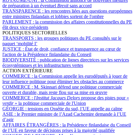
ROYAUME-UNI :
la Commission annonce de nouvelles mesures
de préparation à un éventuel
Brexit
sans accord
TRANSPARENCE :
les rencontres liées aux questions européennes
entre ministres finlandais et lobbies sortent de l'ombre
PARLEMENT :
la commission des affaires constitutionnelles du PE
élit deux vice-présidents
POLITIQUES SECTORIELLES
TRANSPORTS :
les groupes politiques du PE consultés sur le
paquet ‘mobilité I’
JUSTICE :
État de droit, confiance et transparence au cœur de
l'action de la Présidence finlandaise du Conseil
BIODIVERSITÉ :
publication de lignes directrices sur les services
écosystémiques et les infrastructures vertes
ACTION EXTÉRIEURE
COMMERCE :
la Commission appelle les eurodéputés à jouer de
leur influence politique pour éliminer les obstacles au commerce
COMMERCE :
M. Skinnari défend une politique commerciale
ouverte et durable, mais reste flou sur sa mise en œuvre
COMMERCE :
l'
Institut Jacques Delors
propose des pistes pour «
verdir
» la politique commerciale de l'Union
GÉORGIE :
tensions en Ossétie du sud, l’UE appelle au calme
ASIE :
le Premier ministre de l’Azad Cachemire demande à l’UE
d’agir
AFFAIRES ÉTRANGÈRES :
la Présidence finlandaise du Conseil
de l’UE en faveur de décisions prises à la majorité qualifiée