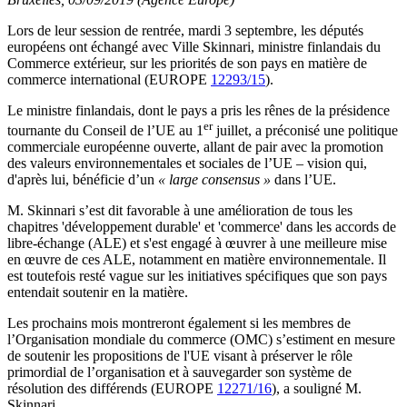
Lors de leur session de rentrée, mardi 3 septembre, les députés
européens ont échangé avec Ville Skinnari, ministre finlandais du
Commerce extérieur, sur les priorités de son pays en matière de
commerce international (EUROPE
12293/15
).
Le ministre finlandais, dont le pays a pris les rênes de la présidence
er
tournante du Conseil de l’UE au 1
juillet, a préconisé une politique
commerciale européenne ouverte, allant de pair avec la promotion
des valeurs environnementales et sociales de l’UE – vision qui,
d'après lui, bénéficie d’un
« large consensus »
dans l’UE.
M. Skinnari s’est dit favorable à une amélioration de tous les
chapitres 'développement durable' et 'commerce' dans les accords de
libre-échange (ALE) et s'est engagé à œuvrer à une meilleure mise
en œuvre de ces ALE, notamment en matière environnementale. Il
est toutefois resté vague sur les initiatives spécifiques que son pays
entendait soutenir en la matière.
Les prochains mois montreront également si les membres de
l’Organisation mondiale du commerce (OMC) s’estiment en mesure
de soutenir les propositions de l'UE visant à préserver le rôle
primordial de l’organisation et à sauvegarder son système de
résolution des différends (EUROPE
12271/16
), a souligné M.
Skinnari.