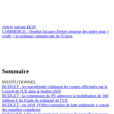
Article suivant
12
/20
COMMERCE :
l'
Institut Jacques Delors
propose des pistes pour «
verdir
» la politique commerciale de l'Union
Sommaire
INSTITUTIONNEL
BUDGET :
les eurodéputés critiquent les coupes effectuées par le
Conseil de l'UE dans le budget 2020
BUDGET :
la commission du PE approuve la mobilisation de 300
millions € du Fonds de solidarité de l’UE
BUDGET :
en 2018, l'Office européen de lutte antifraude a conclu
des enquêtes complexes