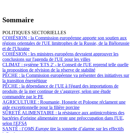
Sommaire
POLITIQUES SECTORIELLES
COHÉSION :
la Commission européenne apporte son soutien aux
régions orientales de l'UE limitrophes de la Russie, de la Biélorussie
et de l'Ukraine
COHÉSION :
les ministres européens devraient approuver les
conclusions sur l'agenda de l'UE pour les villes
CLIMAT :
système 'ETS 2' - le Conseil de l'UE reprend telle quelle
la proposition de révision de la réserve de stabilité
PÊCHE :
la Commission européenne va présenter des initiatives sur
la transition énergétique
PÊCHE :
la dépendance de l’UE à l'égard des importations de
produits de la mer continue de s’aggraver, selon une étude
commandée par le PE
AGRICULTURE :
Roumanie, Hongrie et Pologne réclament une
aide exceptionnelle pour la filière porcine
SÛRETÉ ALIMENTAIRE :
la résistance aux antimicrobiens des
bactéries d'origine alimentaire reste une préoccupation dans l'UE,
selon l'
EFSA
SANTÉ :
l’
OMS Europe
tire la sonnette d’alarme sur les effectifs