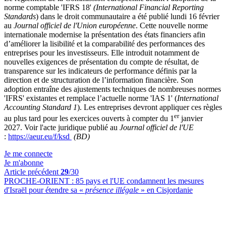
norme comptable 'IFRS 18'
(International Financial Reporting
Standards
) dans le droit communautaire a été publié lundi 16 février
au
Journal officiel de l'Union européenne
. Cette nouvelle norme
internationale modernise la présentation des états financiers afin
d’améliorer la lisibilité et la comparabilité des performances des
entreprises pour les investisseurs. Elle introduit notamment de
nouvelles exigences de présentation du compte de résultat, de
transparence sur les indicateurs de performance définis par la
direction et de structuration de l’information financière. Son
adoption entraîne des ajustements techniques de nombreuses normes
'IFRS' existantes et remplace l’actuelle norme 'IAS 1' (
International
Accounting Standard 1
). Les entreprises devront appliquer ces règles
er
au plus tard pour les exercices ouverts à compter du 1
janvier
2027. Voir l'acte juridique publié au
Journal officiel de l'UE
:
https://aeur.eu/f/ksd
(BD)
Je me connecte
Je m'abonne
Article précédent
29
/30
PROCHE-ORIENT :
85 pays et l'UE condamnent les mesures
d'Israël pour étendre sa «
présence illégale
» en Cisjordanie