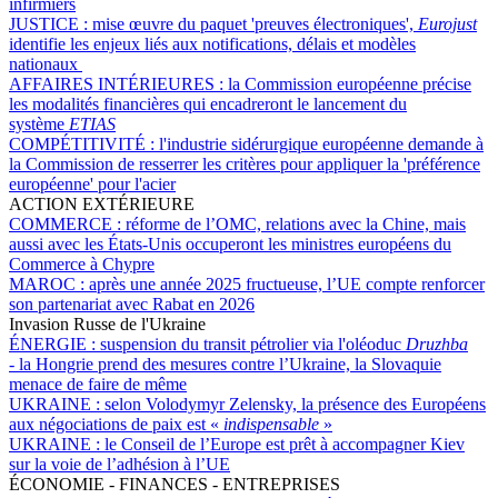
infirmiers
JUSTICE :
mise œuvre du paquet 'preuves électroniques',
Eurojust
identifie les enjeux liés aux notifications, délais et modèles
nationaux
AFFAIRES INTÉRIEURES :
la Commission européenne précise
les modalités financières qui encadreront le lancement du
système
ETIAS
COMPÉTITIVITÉ :
l'industrie sidérurgique européenne demande à
la Commission de resserrer les critères pour appliquer la 'préférence
européenne' pour l'acier
ACTION EXTÉRIEURE
COMMERCE :
réforme de l’OMC, relations avec la Chine, mais
aussi avec les États-Unis occuperont les ministres européens du
Commerce à Chypre
MAROC :
après une année 2025 fructueuse, l’UE compte renforcer
son partenariat avec Rabat en 2026
Invasion Russe de l'Ukraine
ÉNERGIE :
suspension du transit pétrolier via l'oléoduc
Druzhba
-
la Hongrie prend des mesures contre l’Ukraine, la Slovaquie
menace de faire de même
UKRAINE :
selon Volodymyr Zelensky, la présence des Européens
aux négociations de paix est «
indispensable
»
UKRAINE :
le Conseil de l’Europe est prêt à accompagner Kiev
sur la voie de l’adhésion à l’UE
ÉCONOMIE - FINANCES - ENTREPRISES