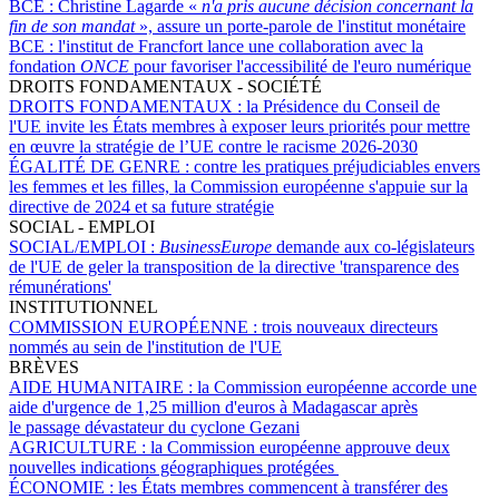
BCE :
Christine Lagarde «
n'a pris aucune décision concernant la
fin de son mandat
», assure un porte-parole de l'institut monétaire
BCE :
l'institut de Francfort lance une collaboration avec la
fondation
ONCE
pour favoriser l'accessibilité de l'euro numérique
DROITS FONDAMENTAUX - SOCIÉTÉ
DROITS FONDAMENTAUX :
la Présidence du Conseil de
l'UE invite les États membres à exposer leurs priorités pour mettre
en œuvre la stratégie de l’UE contre le racisme 2026-2030
ÉGALITÉ DE GENRE :
contre les pratiques préjudiciables envers
les femmes et les filles, la Commission européenne s'appuie sur la
directive de 2024 et sa future stratégie
SOCIAL - EMPLOI
SOCIAL/EMPLOI :
BusinessEurope
demande aux co-législateurs
de l'UE de geler la transposition de la directive 'transparence des
rémunérations'
INSTITUTIONNEL
COMMISSION EUROPÉENNE :
trois nouveaux directeurs
nommés au sein de l'institution de l'UE
BRÈVES
AIDE HUMANITAIRE :
la Commission européenne accorde une
aide d'urgence de 1,25 million d'euros à Madagascar après
le passage dévastateur du cyclone Gezani
AGRICULTURE :
la Commission européenne approuve deux
nouvelles indications géographiques protégées
ÉCONOMIE :
les États membres commencent à transférer des