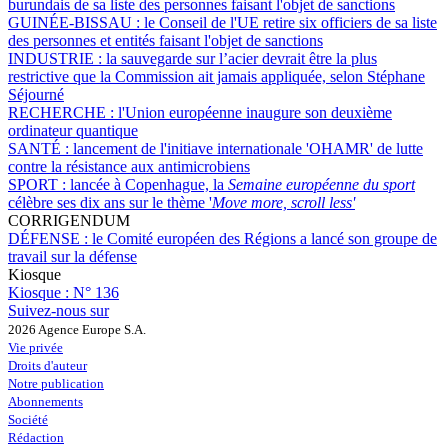
burundais de sa liste des personnes faisant l'objet de sanctions
GUINÉE-BISSAU :
le Conseil de l'UE retire six officiers de sa liste
des personnes et entités faisant l'objet de sanctions
INDUSTRIE :
la sauvegarde sur l’acier devrait être la plus
restrictive que la Commission ait jamais appliquée, selon Stéphane
Séjourné
RECHERCHE :
l'Union européenne inaugure son deuxième
ordinateur quantique
SANTÉ :
lancement de l'initiave internationale 'OHAMR' de lutte
contre la résistance aux antimicrobiens
SPORT :
lancée à Copenhague, la
Semaine européenne du sport
célèbre ses dix ans sur le thème '
Move more, scroll less'
CORRIGENDUM
DÉFENSE :
le Comité européen des Régions a lancé son groupe de
travail sur la défense
Kiosque
Kiosque :
N° 136
Suivez-nous sur
2026 Agence Europe S.A.
Vie privée
Droits d'auteur
Notre publication
Abonnements
Société
Rédaction