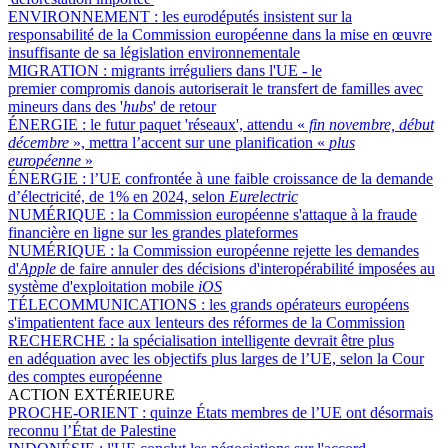
ENVIRONNEMENT :
les eurodéputés insistent sur la
responsabilité de la Commission européenne dans la mise en œuvre
insuffisante de sa législation environnementale
MIGRATION :
migrants irréguliers dans l'UE - le
premier compromis danois autoriserait le transfert de familles avec
mineurs dans des '
hubs
' de retour
ÉNERGIE :
le futur paquet 'réseaux', attendu «
fin novembre, début
décembre
», mettra l’accent sur une planification «
plus
européenne
»
ÉNERGIE :
l’UE confrontée à une faible croissance de la demande
d’électricité, de 1% en 2024, selon
Eurelectric
NUMÉRIQUE :
la Commission européenne s'attaque à la fraude
financière en ligne sur les grandes plateformes
NUMÉRIQUE :
la Commission européenne rejette les demandes
d'
Apple
de faire annuler des décisions d'interopérabilité imposées au
système d'exploitation mobile
iOS
TÉLECOMMUNICATIONS :
les grands opérateurs européens
s'impatientent face aux lenteurs des réformes de la Commission
RECHERCHE :
la spécialisation intelligente devrait être plus
en adéquation avec les objectifs plus larges de l’UE, selon la Cour
des comptes européenne
ACTION EXTÉRIEURE
PROCHE-ORIENT :
quinze États membres de l’UE ont désormais
reconnu l’État de Palestine