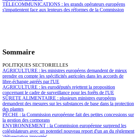
TÉLECOMMUNICATIONS :
les grands opérateurs européens
s'impatientent face aux lenteurs des réformes de la Commission
Sommaire
POLITIQUES SECTORIELLES
AGRICULTURE :
les ministres européens demandent de mieux
prendre en compte les spécificités agricoles dans les accords de
libre-échange agréés par l'UE
AGRICULTURE :
les eurodéputés rejettent la proposition
concernant le cadre de surveillance pour les forêts de l'UE
SÛRETE ALIMENTAIRE :
plusieurs ministres européens
demandent des mesures sur les substances de base dans la protection
des plantes
PÊCHE :
la Commission européenne fait des petites concessions sur
la gestion des cormorans
ENVIRONNEMENT :
la Commission européenne surprend les
colégislateurs avec un potentiel nouveau report d'un an du règlement
'déforestation importée'