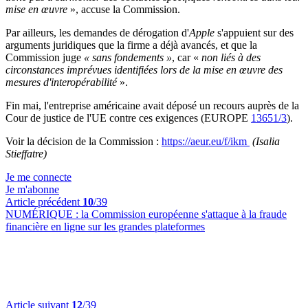
mise en œuvre
», accuse la Commission.
Par ailleurs, les demandes de dérogation d'
Apple
s'appuient sur des
arguments juridiques que la firme a déjà avancés, et que la
Commission juge
« sans fondements »
, car «
non liés à des
circonstances imprévues identifiées lors de la mise en œuvre des
mesures d'interopérabilité
».
Fin mai, l'entreprise américaine avait déposé un recours auprès de la
Cour de justice de l'UE contre ces exigences (EUROPE
13651/3
).
Voir la décision de la Commission :
https://aeur.eu/f/ikm
(Isalia
Stieffatre)
Je me connecte
Je m'abonne
Article précédent
10
/39
NUMÉRIQUE :
la Commission européenne s'attaque à la fraude
financière en ligne sur les grandes plateformes
Article suivant
12
/39