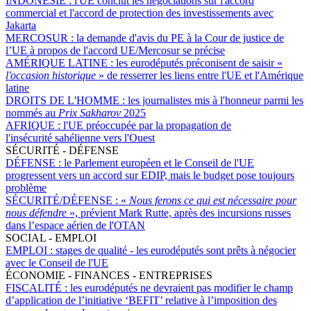
INDONÉSIE :
l'UE conclut les négociations sur l'accord
commercial et l'accord de protection des investissements avec
Jakarta
MERCOSUR :
la demande d'avis du PE à la Cour de justice de
l’UE à propos de l'accord UE/Mercosur se précise
AMÉRIQUE LATINE :
les eurodéputés préconisent de saisir «
l'occasion historique
» de resserrer les liens entre l'UE et l'Amérique
latine
DROITS DE L'HOMME :
les journalistes mis à l'honneur parmi les
nommés au
Prix Sakharov
2025
AFRIQUE :
l'UE préoccupée par la propagation de
l'insécurité sahélienne vers l'Ouest
SÉCURITÉ - DÉFENSE
DÉFENSE :
le Parlement européen et le Conseil de l'UE
progressent vers un accord sur EDIP, mais le budget pose toujours
problème
SÉCURITÉ/DÉFENSE :
«
Nous ferons ce qui est nécessaire pour
nous défendre
», prévient Mark Rutte, après des incursions russes
dans l’espace aérien de l'OTAN
SOCIAL - EMPLOI
EMPLOI :
stages de qualité - les eurodéputés sont prêts à négocier
avec le Conseil de l'UE
ÉCONOMIE - FINANCES - ENTREPRISES
FISCALITÉ :
les eurodéputés ne devraient pas modifier le champ
d’application de l’initiative ‘BEFIT’ relative à l’imposition des