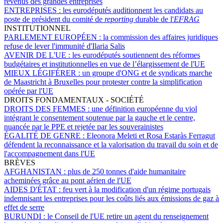
revenus des grandes entreprises
ENTREPRISES :
les eurodéputés auditionnent les candidats au
poste de président du comité de
reporting
durable de l'
EFRAG
INSTITUTIONNEL
PARLEMENT EUROPÉEN :
la commission des affaires juridiques
refuse de lever l'immunité d'Ilaria Salis
AVENIR DE L'UE :
les eurodéputés soutiennent des réformes
budgétaires et institutionnelles en vue de l’élargissement de l'UE
MIEUX LÉGIFÉRER :
un groupe d'ONG et de syndicats marche
de Maastricht à Bruxelles pour protester contre la simplification
opérée par l'UE
DROITS FONDAMENTAUX - SOCIÉTÉ
DROITS DES FEMMES :
une définition européenne du viol
intégrant le consentement soutenue par la gauche et le centre,
nuancée par le PPE et rejetée par les souverainistes
ÉGALITÉ DE GENRE :
Eleonora Meleti et Rosa Estaràs Ferragut
défendent la reconnaissance et la valorisation du travail du soin et de
l'accompagnement dans l'UE
BRÈVES
AFGHANISTAN :
plus de 250 tonnes d'aide humanitaire
acheminées grâce au pont aérien de l'UE
AIDES D'ÉTAT :
feu vert à la modification d'un régime portugais
indemnisant les entreprises pour les coûts liés aux émissions de gaz à
effet de serre
BURUNDI :
le Conseil de l'UE retire un agent du renseignement