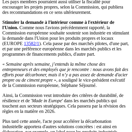
Les pays membres pourraient aussi utiliser la fiscalité pour
encourager les projets propres, selon la Commission, qui publiera
des recommandations en ce sens ultérieurement.
Stimuler la demande à l'intérieur comme à l'extérieur de
l'Union.
Comme nous l'avions précédemment rapporté, la
Commission européenne souhaite soutenir son industrie en stimulant
la demande dans l'Union pour les produits propres et locaux
(EUROPE
13582/1
). Cela passe par des marchés pilotes, d'une part,
et par une préférence européenne dans les marchés publics et les
programmes de financements publics, d'autre part.
«
Semaine après semaine, j’entends la même chose des
entrepreneurs et des employés que je rencontre : nous avons fait des
efforts pour décarboner, mais il n’y a pas assez de demande d'acier
propre ou de ciment propre
», a souligné le vice-président exécutif
de la Commission européenne, Stéphane Séjourné.
Ainsi, la Commission veut introduire des critères de durabilité, de
résilience et de '
Made in Europe
' dans les marchés publics qui
touchent aux secteurs stratégiques. Cela passera par la révision des
règles en la matière en 2026.
Plus tard cette année, l'acte pour accélérer la décarbonation
industrielle apportera d'autres solutions concrètes : est ainsi en
élaboration, par exemple, un label pour les produits industriels,