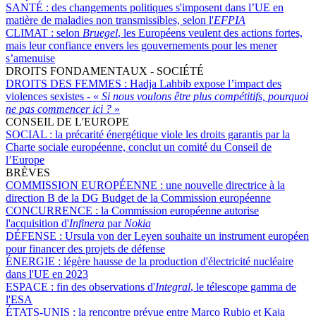
SANTÉ :
des changements politiques s'imposent dans l’UE en
matière de maladies non transmissibles, selon l'
EFPIA
CLIMAT :
selon
Bruegel
, les Européens veulent des actions fortes,
mais leur confiance envers les gouvernements pour les mener
s’amenuise
DROITS FONDAMENTAUX - SOCIÉTÉ
DROITS DES FEMMES :
Hadja Lahbib expose l’impact des
violences sexistes - «
Si nous voulons être plus compétitifs, pourquoi
ne pas commencer ici ?
»
CONSEIL DE L'EUROPE
SOCIAL :
la précarité énergétique viole les droits garantis par la
Charte sociale européenne, conclut un comité du Conseil de
l’Europe
BRÈVES
COMMISSION EUROPÉENNE :
une nouvelle directrice à la
direction B de la DG Budget de la Commission européenne
CONCURRENCE :
la Commission européenne autorise
l'acquisition d'
Infinera
par
Nokia
DÉFENSE :
Ursula von der Leyen souhaite un instrument européen
pour financer des projets de défense
ÉNERGIE :
légère hausse de la production d'électricité nucléaire
dans l'UE en 2023
ESPACE :
fin des observations d'
Integral
, le télescope gamma de
l'ESA
ÉTATS-UNIS :
la rencontre prévue entre Marco Rubio et Kaja