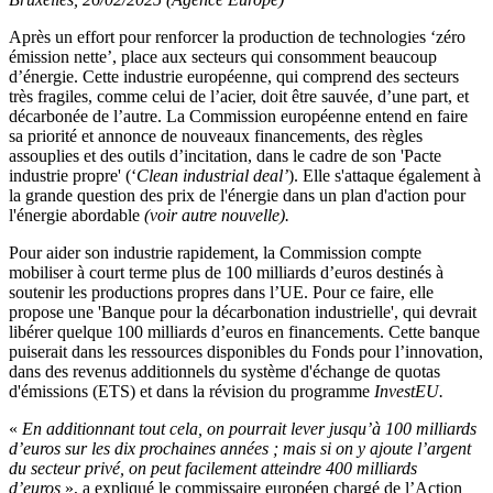
Après un effort pour renforcer la production de technologies ‘zéro
émission nette’, place aux secteurs qui consomment beaucoup
d’énergie. Cette industrie européenne, qui comprend des secteurs
très fragiles, comme celui de l’acier, doit être sauvée, d’une part, et
décarbonée de l’autre. La Commission européenne entend en faire
sa priorité et annonce de nouveaux financements, des règles
assouplies et des outils d’incitation, dans le cadre de son 'Pacte
industrie propre' (‘
Clean industrial deal’
). Elle s'attaque également à
la grande question des prix de l'énergie dans un plan d'action pour
l'énergie abordable
(voir autre nouvelle).
Pour aider son industrie rapidement, la Commission compte
mobiliser à court terme plus de 100 milliards d’euros destinés à
soutenir les productions propres dans l’UE. Pour ce faire, elle
propose une 'Banque pour la décarbonation industrielle', qui devrait
libérer quelque 100 milliards d’euros en financements. Cette banque
puiserait dans les ressources disponibles du Fonds pour l’innovation,
dans des revenus additionnels du système d'échange de quotas
d'émissions (ETS) et dans la révision du programme
InvestEU.
«
En additionnant tout cela, on pourrait lever jusqu’à 100 milliards
d’euros sur les dix prochaines années ; mais si on y ajoute l’argent
du secteur privé, on peut facilement atteindre 400 milliards
d’euros
», a expliqué le commissaire européen chargé de l’Action