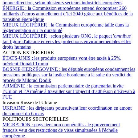
bonne direction, selon plusieurs secteurs industriels européens
ÉNERGIE :
la Commission européenne entend économiser 260
milliards d’euros annuellement d’ici 2040 grâce aux bénéfices de la
transition énergétique
MIEUX LÉGIFÉRER :
la Commission européenne taille dans la
règlementation sur la durabilité
MIEUX LÉGIFÉRER :
selon plusieurs ONG, le paquet '
omnibus
'
fait figure d'attaque envers les protections environnementales et les
droits humains
ACTION EXTÉRIEURE
ÉTATS-UNIS :
les produits européens vont être taxés à 25%,
prévient Donald Trump
BOSNIE-HERZÉGOVINE :
les députés européens condamnent les
pressions politiques sur la justice bosnienne à la suite du verdict du
procès de Milorad Dodik
ARMÉNIE :
la commission parlementaire de partenariat invite
l’Union et l’Arménie à travailler sur l’objectif d’adhésion d’Erevan à
l’UE
Invasion Russe de l'Ukraine
UKRAINE :
les dirigeants poursuivent leur coordination en amont
du sommet du 6 mars
POLITIQUES SECTORIELLES
MIGRATION :
pays tiers non coopératifs - le gouvernement
français veut des restrictions de visas simultanées à l'échelle
européenne