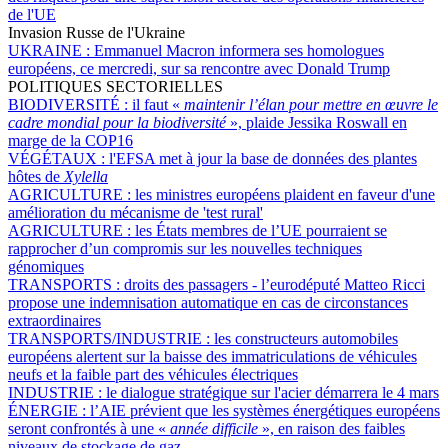
de l'UE
Invasion Russe de l'Ukraine
UKRAINE :
Emmanuel Macron informera ses homologues
européens, ce mercredi, sur sa rencontre avec Donald Trump
POLITIQUES SECTORIELLES
BIODIVERSITÉ :
il faut «
maintenir l’élan pour mettre en œuvre le
cadre mondial pour la biodiversité
», plaide Jessika Roswall en
marge de la COP16
VÉGÉTAUX :
l'EFSA met à jour la base de données des plantes
hôtes de
Xylella
AGRICULTURE :
les ministres européens plaident en faveur d'une
amélioration du mécanisme de 'test rural'
AGRICULTURE :
les États membres de l’UE pourraient se
rapprocher d’un compromis sur les nouvelles techniques
génomiques
TRANSPORTS :
droits des passagers - l’eurodéputé Matteo Ricci
propose une indemnisation automatique en cas de circonstances
extraordinaires
TRANSPORTS/INDUSTRIE :
les constructeurs automobiles
européens alertent sur la baisse des immatriculations de véhicules
neufs et la faible part des véhicules électriques
INDUSTRIE :
le dialogue stratégique sur l'acier démarrera le 4 mars
ÉNERGIE :
l’AIE prévient que les systèmes énergétiques européens
seront confrontés à une «
année difficile
», en raison des faibles
niveaux de stockage de gaz