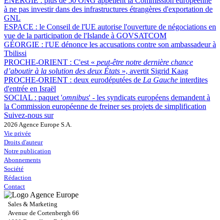
ÉNERGIE :
plus de 50 ONG appellent la Commission européenne
à ne pas investir dans des infrastructures étrangères d'exportation de
GNL
ESPACE :
le Conseil de l'UE autorise l'ouverture de négociations en
vue de la participation de l'Islande à GOVSATCOM
GÉORGIE :
l'UE dénonce les accusations contre son ambassadeur à
Tbilissi
PROCHE-ORIENT :
C'est «
peut-être notre dernière chance
d’aboutir à la solution des deux États
», avertit Sigrid Kaag
PROCHE-ORIENT :
deux eurodéputées de
La Gauche
interdites
d'entrée en Israël
SOCIAL :
paquet '
omnibus
' - les syndicats européens demandent à
la Commission européenne de freiner ses projets de simplification
Suivez-nous sur
2026 Agence Europe S.A.
Vie privée
Droits d'auteur
Notre publication
Abonnements
Société
Rédaction
Contact
Sales & Marketing
Avenue de Cortenbergh 66