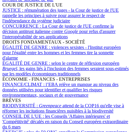
COUR DE JUSTICE DE L'UE
JUSTICE :
rémunération des juges - la Cour de justice de l'UE
rappelle les principes à suivre pour assurer le respect de
l'indépendance du système judiciaire
CONCURRENCE :
La Cour de justice de l'UE confirme la
décision antitrust italienne contre
Google
pour refus d'assurer
l'interopérabilité de ses applications
DROITS FONDAMENTAUX - SOCIÉTÉ
ÉGALITÉ DE GENRE :
violences sexistes - l'Institut européen
pour l'égalité entre les hommes et les femmes tire la sonnette
d'alarme
ÉGALITÉ DE GENRE :
selon le centre de réflexion européen
Bruegel
, les gains liés à l'inclusion des femmes seraient sous-estimés
par les modèles économiques traditionnels
ÉCONOMIE - FINANCES - ENTREPRISES
FINANCE/CLIMAT :
l’EBA relève un manque au niveau des
données utilisées pour identifier et qualifier les risques
environnementaux, sociaux et de gouvernance
BRÈVES
BIODIVERSITÉ :
Greenpeace
attend de la COP16 qu'elle vise à
réformer les incitations financières nuisibles à la biodiversité
CONSEIL DE L'UE :
les Conseils 'Affaires intérieures' et
'Compétitivité' décalés en raison du Conseil européen extraordinaire
du 6 mars