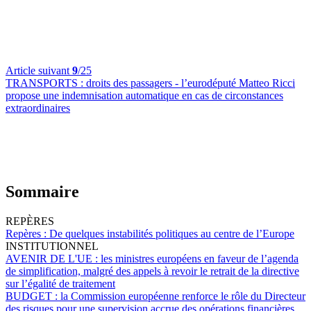
Article suivant
9
/25
TRANSPORTS :
droits des passagers - l’eurodéputé Matteo Ricci
propose une indemnisation automatique en cas de circonstances
extraordinaires
Sommaire
REPÈRES
Repères :
De quelques instabilités politiques au centre de l’Europe
INSTITUTIONNEL
AVENIR DE L'UE :
les ministres européens en faveur de l’agenda
de simplification, malgré des appels à revoir le retrait de la directive
sur l’égalité de traitement
BUDGET :
la Commission européenne renforce le rôle du Directeur
des risques pour une supervision accrue des opérations financières