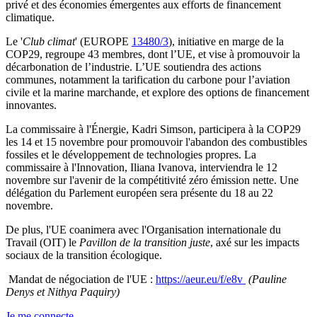
privé et des économies émergentes aux efforts de financement
climatique.
Le '
Club climat
' (EUROPE
13480/3
), initiative en marge de la
COP29, regroupe 43 membres, dont l’UE, et vise à promouvoir la
décarbonation de l’industrie. L’UE soutiendra des actions
communes, notamment la tarification du carbone pour l’aviation
civile et la marine marchande, et explore des options de financement
innovantes.
La commissaire à l'Énergie, Kadri Simson, participera à la COP29
les 14 et 15 novembre pour promouvoir l'abandon des combustibles
fossiles et le développement de technologies propres. La
commissaire à l'Innovation, Iliana Ivanova, interviendra le 12
novembre sur l'avenir de la compétitivité zéro émission nette. Une
délégation du Parlement européen sera présente du 18 au 22
novembre.
De plus, l'UE coanimera avec l'Organisation internationale du
Travail (OIT) le
Pavillon de la transition juste
, axé sur les impacts
sociaux de la transition écologique.
Mandat de négociation de l'UE :
https://aeur.eu/f/e8v
(Pauline
Denys et Nithya Paquiry)
Je me connecte