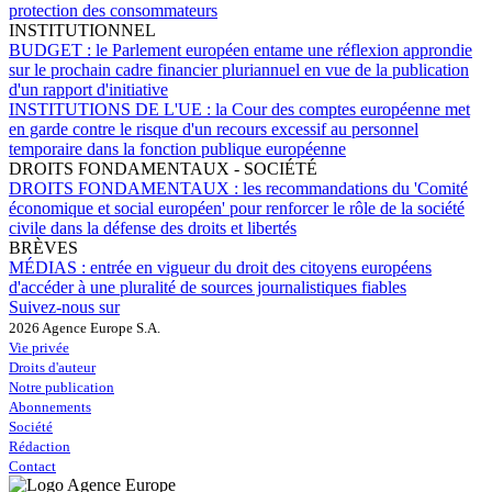
protection des consommateurs
INSTITUTIONNEL
BUDGET :
le Parlement européen entame une réflexion approndie
sur le prochain cadre financier pluriannuel en vue de la publication
d'un rapport d'initiative
INSTITUTIONS DE L'UE :
la Cour des comptes européenne met
en garde contre le risque d'un recours excessif au personnel
temporaire dans la fonction publique européenne
DROITS FONDAMENTAUX - SOCIÉTÉ
DROITS FONDAMENTAUX :
les recommandations du 'Comité
économique et social européen' pour renforcer le rôle de la société
civile dans la défense des droits et libertés
BRÈVES
MÉDIAS :
entrée en vigueur du droit des citoyens européens
d'accéder à une pluralité de sources journalistiques fiables
Suivez-nous sur
2026 Agence Europe S.A.
Vie privée
Droits d'auteur
Notre publication
Abonnements
Société
Rédaction
Contact