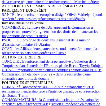
de la charge réglementaire et le renforcement du Marché intérieur
AUDITION DES COMMISSAIRES DÉSIGNÉS AU
PARLEMENT EUROPÉEN
SANTÉ :
le commissaire européen désigné Olivér Várhelyi répond
par écrit à certaines des préoccupations des eurodéputés
Invasion Russe de l'Ukraine
COMMERCE :
huit pays de l'UE appellent la Commission à
proposer une nouvelle augmentation des droits de douane sur les
importations de produits russes
PSDC :
l’UE prolonge de deux ans le mandat de la mission
d’assistance militaire à l’Ukraine
OTAN :
les Alliés et leurs partenaires condamnent fermement la
présence de soldats nord-coréens en Russie
ACTION EXTÉRIEURE
TURQUIE :
le renforcement de la perspective d’adhésion de la
Turquie est dans l’intérêt de l’Europe, plaide Recep Tayyip Erdoğan
CHINE :
importation de véhicules électriques chinois dans l'UE, la
Commission fait état de «
progrès
» dans la recherche d'une
alternative aux droits de douane
POLITIQUES SECTORIELLES
CLIMAT :
à l'approche de la COP29 sur le financement, l'UE
réaffirme son leadership face à l'urgence climatique et la réélection
de Donald Trump
CONSOMMATEURS :
la Commission et les autorités nationales
appellent
Temu
à respecter la législation européenne en matière de