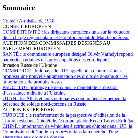
Sommaire
Congé :
Armistice de 1918
CONSEIL EUROPÉEN
COMPÉTITIVITÉ :
les dirigeants européens unis sur la réduction
de la charge réglementaire et le renforcement du Marché intérieur
AUDITION DES COMMISSAIRES DÉSIGNÉS AU
PARLEMENT EUROPÉEN
SANTÉ :
le commissaire européen désigné Olivér Várhelyi répond
par écrit à certaines des préoccupations des eurodéputés
Invasion Russe de l'Ukraine
COMMERCE :
huit pays de l'UE appellent la Commission à
proposer une nouvelle augmentation des droits de douane sur les
importations de produits russes
PSDC :
l’UE prolonge de deux ans le mandat de la mission
d’assistance militaire à l’Ukraine
OTAN :
les Alliés et leurs partenaires condamnent fermement la
présence de soldats nord-coréens en Russie
ACTION EXTÉRIEURE
TURQUIE :
le renforcement de la perspective d’adhésion de la
Turquie est dans l’intérêt de l’Europe, plaide Recep Tayyip Erdoğan
CHINE :
importation de véhicules électriques chinois dans l'UE, la
Commission fait état de «
progrès
» dans la recherche d'une
alternative aux droits de douane