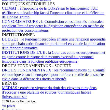
POLITIQUES SECTORIELLES
CLIMAT :
à l'approche de la COP29 sur le financement, l'UE
réaffirme son leadership face à l'urgence climatique et la réélection
de Donald Trump
CONSOMMATEURS :
la Commission et les autorités nationales
appellent
Temu
à respecter la législation européenne en matière de
protection des consommateurs
INSTITUTIONNEL
BUDGET :
le Parlement européen entame une réflexion approndie
sur le prochain cadre financier pluriannuel en vue de la publication
d'un rapport d'initiative
INSTITUTIONS DE L'UE :
la Cour des comptes européenne met
en garde contre le risque d'un recours excessif au personnel
temporaire dans la fonction publique européenne
DROITS FONDAMENTAUX - SOCIÉTÉ
DROITS FONDAMENTAUX :
les recommandations du 'Comité
économique et social européen' pour renforcer le rôle de la société
civile dans la défense des droits et libertés
BRÈVES
MÉDIAS :
entrée en vigueur du droit des citoyens européens
d'accéder à une pluralité de sources journalistiques fiables
Suivez-nous sur
2026 Agence Europe S.A.
Vie privée