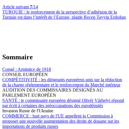
Article suivant
7
/14
TURQUIE :
le renforcement de la perspective d’adhésion de la
Turquie est dans l’intérêt de l’Europe, plaide Recep Tayyip Erdoğan
Sommaire
Congé :
Armistice de 1918
CONSEIL EUROPÉEN
COMPÉTITIVITÉ :
les dirigeants européens unis sur la réduction
de la charge réglementaire et le renforcement du Marché intérieur
AUDITION DES COMMISSAIRES DÉSIGNÉS AU
PARLEMENT EUROPÉEN
SANTÉ :
le commissaire européen désigné Olivér Várhelyi répond
par écrit à certaines des préoccupations des eurodéputés
Invasion Russe de l'Ukraine
COMMERCE :
huit pays de l'UE appellent la Commission à
proposer une nouvelle augmentation des droits de douane sur les
importations de produits russes