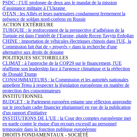
PSDC :
l’UE prolonge de deux ans le mandat de la mission
d’assistance militaire à l’Ukraine
OTAN :
les Alliés et leurs partenaires condamnent fermement la
présence de soldats nord-coréens en Russie
ACTION EXTÉRIEURE
TURQUIE :
le renforcement de la perspective d’adhésion de la
Turquie est dans l’intérêt de l’Europe, plaide Recep Tayyip Erdoğan
CHINE :
importation de véhicules électriques chinois dans l'UE, la
Commission fait état de «
progrès
» dans la recherche d'une
alternative aux droits de douane
POLITIQUES SECTORIELLES
CLIMAT :
à l'approche de la COP29 sur le financement, l'UE
réaffirme son leadership face à l'urgence climatique et la réélection
de Donald Trump
CONSOMMATEURS :
la Commission et les autorités nationales
appellent
Temu
à respecter la législation européenne en matière de
protection des consommateurs
INSTITUTIONNEL
BUDGET :
le Parlement européen entame une réflexion approndie
sur le prochain cadre financier pluriannuel en vue de la publication
d'un rapport d'initiative
INSTITUTIONS DE L'UE :
la Cour des comptes européenne met
en garde contre le risque d'un recours excessif au personnel
temporaire dans la fonction publique européenne
DROITS FONDAMENTAUX - SOCIÉTÉ