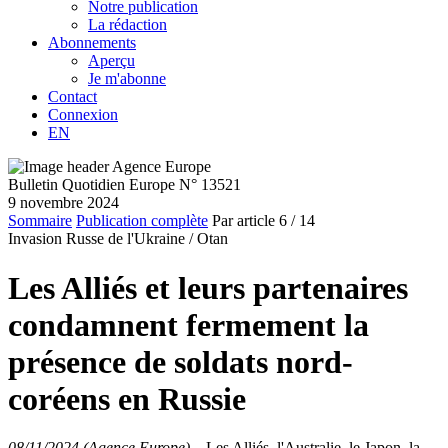
Notre publication
La rédaction
Abonnements
Aperçu
Je m'abonne
Contact
Connexion
EN
Bulletin Quotidien Europe N° 13521
9 novembre 2024
Sommaire
Publication complète
Par article
6
/ 14
Invasion Russe de l'Ukraine /
Otan
Les Alliés et leurs partenaires
condamnent fermement la
présence de soldats nord-
coréens en Russie
08/11/2024 (Agence Europe)
–
Les Alliés, l'Australie, le Japon, la